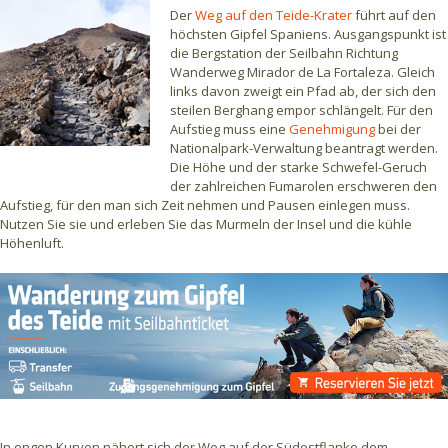
Der
Weg auf den Teide-Krater
führt auf den
höchsten Gipfel Spaniens. Ausgangspunkt ist
die Bergstation der Seilbahn Richtung
Wanderweg Mirador de La Fortaleza. Gleich
links davon zweigt ein Pfad ab, der sich den
steilen Berghang empor schlängelt. Für den
Aufstieg muss eine
Genehmigung
bei der
Nationalpark-Verwaltung beantragt werden.
Die Höhe und der starke Schwefel-Geruch
der zahlreichen Fumarolen erschweren den
Aufstieg, für den man sich Zeit nehmen und Pausen einlegen muss.
Nutzen Sie sie und erleben Sie das Murmeln der Insel und die kühle
Höhenluft.
In engen Kurven nähert sich der Weg auf der Südostflanke dem