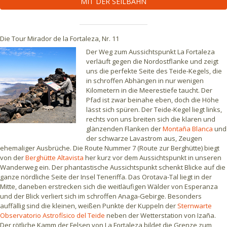
MIT DER SEILBAHN
Die Tour Mirador de la Fortaleza, Nr. 11
Der Weg zum Aussichtspunkt La Fortaleza
verläuft gegen die Nordostflanke und zeigt
uns die perfekte Seite des Teide-Kegels, die
in schroffen Abhängen in nur wenigen
Kilometern in die Meerestiefe taucht. Der
Pfad ist zwar beinahe eben, doch die Höhe
lässt sich spüren. Der Teide-Kegel liegt links,
rechts von uns breiten sich die klaren und
glänzenden Flanken der
Montaña Blanca
und
der schwarze Lavastrom aus, Zeugen
ehemaliger Ausbrüche. Die Route Nummer 7 (Route zur Berghütte) biegt
von der
Berghütte Altavista
her kurz vor dem Aussichtspunkt in unseren
Wanderweg ein. Der phantastische Aussichtspunkt schenkt Blicke auf die
ganze nördliche Seite der Insel Teneriffa. Das Orotava-Tal liegt in der
Mitte, daneben erstrecken sich die weitläufigen Wälder von Esperanza
und der Blick verliert sich im schroffen Anaga-Gebirge. Besonders
auffällig sind die kleinen, weißen Punkte der Kuppeln der
Sternwarte
Observatorio Astrofísico del Teide
neben der Wetterstation von Izaña.
Der rötliche Kamm der Felsen von La Fortaleza bildet die Grenze zum