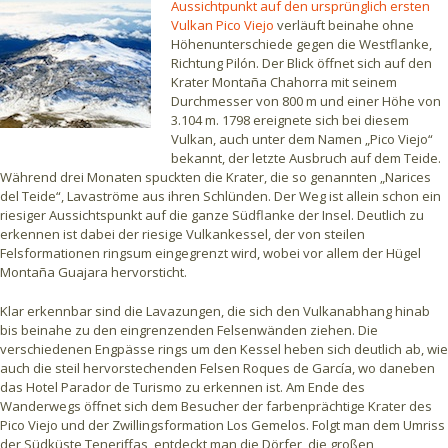
Aussichtpunkt auf den ursprünglich ersten
Vulkan Pico Viejo
verläuft beinahe ohne
Höhenunterschiede gegen die Westflanke,
Richtung Pilón. Der Blick öffnet sich auf den
Krater Montaña Chahorra mit seinem
Durchmesser von 800 m und einer Höhe von
3.104 m. 1798 ereignete sich bei diesem
Vulkan, auch unter dem Namen „Pico Viejo“
bekannt, der letzte Ausbruch auf dem Teide.
Während drei Monaten spuckten die Krater, die so genannten „Narices
del Teide“, Lavaströme aus ihren Schlünden. Der Weg ist allein schon ein
riesiger Aussichtspunkt auf die ganze Südflanke der Insel. Deutlich zu
erkennen ist dabei der riesige Vulkankessel, der von steilen
Felsformationen ringsum eingegrenzt wird, wobei vor allem der Hügel
Montaña Guajara hervorsticht.
Klar erkennbar sind die Lavazungen, die sich den Vulkanabhang hinab
bis beinahe zu den eingrenzenden Felsenwänden ziehen. Die
verschiedenen Engpässe rings um den Kessel heben sich deutlich ab, wie
auch die steil hervorstechenden Felsen Roques de García, wo daneben
das Hotel Parador de Turismo zu erkennen ist. Am Ende des
Wanderwegs öffnet sich dem Besucher der farbenprächtige Krater des
Pico Viejo und der Zwillingsformation Los Gemelos. Folgt man dem Umriss
der Südküste Teneriffas, entdeckt man die Dörfer, die großen