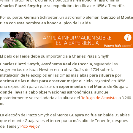
William Radcliffe Birt, quien los bautizó así
en honor al astrónomo
Charles Piazzi Smyth
por su expedición científica de 1856 a Tenerife.
Por su parte, German Schröeter, un astrónomo alemán,
bautizó al Monte
Pico con este nombre en honor al pico del Teide
.
El cielo del Teide debe su importancia a Charles Piazzi Smyth
Charles Piazzi Smyth, Astrónomo Real de Escocia
, siguiendo las
sugerencias de Isaac Newton en la obra
Optics
de 1704 sobre la
instalación de telescopios en las cimas más altas para
situarse por
encima de las nubes para observar mejor el cielo
, organizó en 1856
una expedición para realizar
un experimento en el Monte de Guajara
donde llevar a cabo observaciones astronómicas
, aunque
posteriormente se trasladaría a la altura del
Refugio de Altavista
, a 3.260
m.
La elección de Piazzi Smyth del Monte Guajara no fue en balde. ¿Sabías
que el monte Guajara es el tercer punto más alto de Tenerife, después
del Teide y
Pico Viejo
?