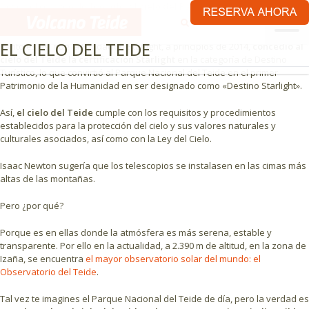
Desde el corazón de Tenerife,
el cielo del Parque Nacional del Teide
€
ES
es de una pureza y claridad únicas.
EL CIELO DEL TEIDE
Tanto es así que la Fundación Starlight, a principios de 2014,
concedió al
cielo del Teide la certificación Starlight
en la categoría de Destino
Turístico, lo que convirtió al Parque Nacional del Teide en el primer
Patrimonio de la Humanidad en ser designado como «Destino Starlight».
Así,
el cielo del Teide
cumple con los requisitos y procedimientos
establecidos para la protección del cielo y sus valores naturales y
culturales asociados, así como con la Ley del Cielo.
Isaac Newton sugería que los telescopios se instalasen en las cimas más
altas de las montañas.
Pero ¿por qué?
Porque es en ellas donde la atmósfera es más serena, estable y
transparente. Por ello en la actualidad, a 2.390 m de altitud, en la zona de
Izaña, se encuentra
el mayor observatorio solar del mundo: el
Observatorio del Teide
.
Tal vez te imagines el Parque Nacional del Teide de día, pero la verdad es