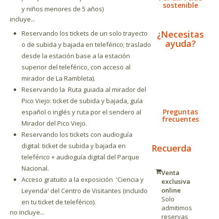
sostenible
y niños menores de 5 años)
incluye...
¿Necesitas
Reservando los tickets de un solo trayecto
ayuda?
o de subida y bajada en teleférico; traslado
desde la estación base a la estación
superior del teleférico, con acceso al
mirador de La Rambleta).
Reservando la Ruta guiada al mirador del
Pico Viejo: ticket de subida y bajada, guía
Preguntas
español o inglés y ruta por el sendero al
frecuentes
Mirador del Pico Viejo.
Reservando los tickets con audioguía
digital: ticket de subida y bajada en
Recuerda
teleférico + audioguía digital del Parque
Nacional.
Venta
Acceso gratuito a la exposición
'Ciencia y
exclusiva
online
Leyenda'
del Centro de Visitantes (incluido
Solo
en tu ticket de teleférico).
admitimos
no incluye...
reservas