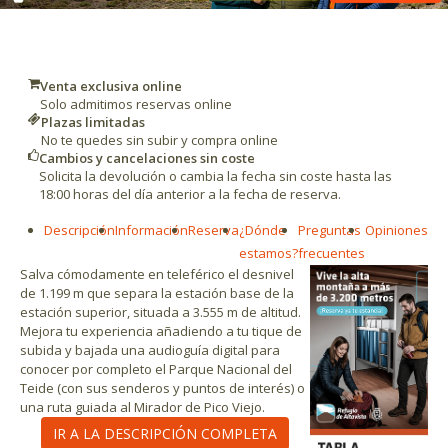
Venta exclusiva online
Solo admitimos reservas online
Plazas limitadas
No te quedes sin subir y compra online
Cambios y cancelaciones sin coste
Solicita la devolución o cambia la fecha sin coste hasta las
18:00 horas del día anterior a la fecha de reserva.
Descripción
Información
Reserva
¿Dónde
Preguntas
Opiniones
estamos?
frecuentes
Salva cómodamente en teleférico el desnivel
de 1.199 m que separa la estación base de la
estación superior, situada a 3.555 m de altitud.
Mejora tu experiencia añadiendo a tu tique de
subida y bajada una audioguía digital para
conocer por completo el Parque Nacional del
Teide (con sus senderos y puntos de interés) o
una ruta guiada al Mirador de Pico Viejo.
IR A LA DESCRIPCIÓN COMPLETA