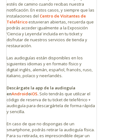
estés de camino cuando recibas nuestra
notificación. En estos casos, y siempre que las
instalaciones del
Centro de Visitantes de
Teleférico
estuvieran abiertas, recuerda que
podrás acceder igualmente a la Exposición
‘Ciencia y Leyenda’ incluida en tu ticket y
disfrutar de nuestros servicios de tienda y
restauración.
Las audioguías están disponibles en los
siguientes idiomas y en formato físico y
digital: inglés, alemán, español, francés, ruso,
italiano, polaco y neerlandés.
D
escárgate la app de la audioguía
en
Android
o
iOS
.
Solo tendrás que utilizar el
código de reserva de tu ticket de teleférico +
audioguía para descargártela de forma rápida
y sencilla.
En caso de que no dispongas de un
smartphone, podrás retirar la audioguía física.
Para su retirada, es imprescindible dejar un