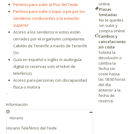
online
Permiso para subir al Pico del Teide
Plazas
Permiso para subir o bajar a pie por los
limitadas
senderos conducentes a la estación
No te quedes
superior
sin subir y
compra online
Acceso a los senderos si estos están
Cambios y
cerrados por el organismo competente:
cancelaciones
Cabildo de Tenerife a través de Tenerife
sin coste
Solicita la
On.
devolución o
Guía en español o inglés ni audioguía
cambia la
digital (si reservas solo el ticket de
fecha sin
teleférico).
coste hasta
las 18:00 horas
Acceso para personas con discapacidad
del día
física o motora
anterior a la
-
fecha de
reserva.
Información
Horario
Horario Teleférico del Teide