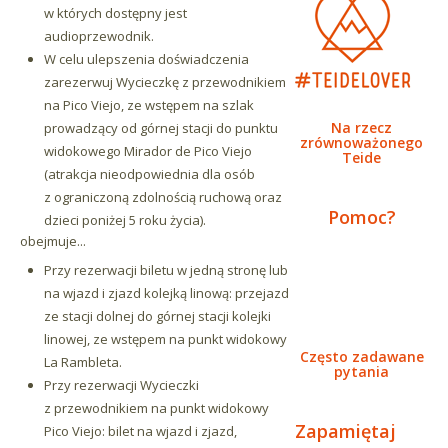
w których dostępny jest
audioprzewodnik.
W celu ulepszenia doświadczenia
zarezerwuj Wycieczkę z przewodnikiem
na Pico Viejo, ze wstępem na szlak
Na rzecz
prowadzący od górnej stacji do punktu
zrównoważonego
widokowego Mirador de Pico Viejo
Teide
(atrakcja nieodpowiednia dla osób
z ograniczoną zdolnością ruchową oraz
Pomoc?
dzieci poniżej 5 roku życia).
obejmuje...
Przy rezerwacji biletu w jedną stronę lub
na wjazd i zjazd kolejką linową: przejazd
ze stacji dolnej do górnej stacji kolejki
linowej, ze wstępem na punkt widokowy
Często zadawane
La Rambleta.
pytania
Przy rezerwacji Wycieczki
z przewodnikiem na punkt widokowy
Zapamiętaj
Pico Viejo: bilet na wjazd i zjazd,