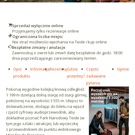
Sprzedaż wyłącznie online
Przyjmujemy tylko rezerwacje online
Ograniczona liczba miejsc
Nie strać możliwości wjechania na Teide i kup online
Bezpłatne zmiany i anulacje
Zawnioskuj o zwrot lub zmień datę bezpłatnie do godz. 18:00
dnia poprzedzającego zarezerwowany termin.
Opis
Informacja
Rezerwuj
Gdzie
Często
Opinie
produktu
jesteśmy?
zadawane
pytania
Pokonaj wygodnie kolejką linową odległość
1 199 m dzielącą dolną stację od stacji górnej,
położonej na wysokości 3 555 m. Ulepsz to
doświadczenie, dodając do biletu na wjazd
i zjazd cyfrowy audioprzewodnik, aby
dokładnie poznać Park Narodowy Teide (w
tym jego szlaki i atrakcje), lub wycieczkę
z przewodnikiem do punktu widokowego