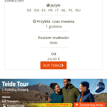
Języki
DE · EN · ES · FR · IT · NL · PL · RU
Przybliż. czas trwania
1 godzina
Poziom trudności
Niski
Od
24,00 €
KUP TERAZ