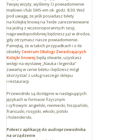
Twojej wizyty, wyślemy Ci powiadomienie
mailowo i/lub SMS-em ok. godz. 8:30. Weź
pod uwagę, że jeśli posiadasz bilety
na Kolejkę linową na Teide zarezerwowane
na jedną z wczesnoporannych sesji,
najprawdopodobniej będziesz już w drodze,
gdy otrzymasz nasze powiadomienie.
Pamiętaj, że w takich przypadkach i o ile
obiekty
Centrum Obsługi Zwiedzających
Kolejki linowej
będą otwarte, uzyskasz
wstęp na wystawę „Nauka i legenda”
zawartą w cenie biletu i będziesz mógł
skorzystać z usług naszego sklepu
i restauracji.
Przewodniki są dostępne w następujących
językach w formacie fizycznym
i cyfrowym: angielski, niemiecki, hiszpański,
francuski, rosyjski, włoski, polski
i holenderski.
P
obierz aplikację do audioprzewodnika
na urządzenie