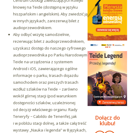
Centrum Obsługi Zwiedzających Kolejki
linowej na Teide (dostępną w języku
hiszpańskim i angielskim). Aby zwiedzić ją
w innych językach, zarezerwuj bilet z
audioprzewodnikiem.
Aby odbyć wizytę samodzielnie,
rezerwując bilet z audioprzewodnikiem,
uzyskasz dostęp do naszego cyfrowego
audioprzewodnika po Parku Narodowym
Teide na urządzenia z systemem
Android i iOS, zawierającego ogólne
informacje o parku, trasach dojazdu
samochodem oraz pieszych trasach
wzdłuż szlaków na Teide − zarówno
wokół górnej stacji (pod warunkiem
dostępności szlaków, uzależnionej
od decyzji właściwego organu: Rady
Teneryfy − Cabildo de Tenerife), jak
Dołącz do
klubu!
i w pobliżu stacji dolnej, a także całą treść
wystawy „Nauka i legenda” w 8 językach,