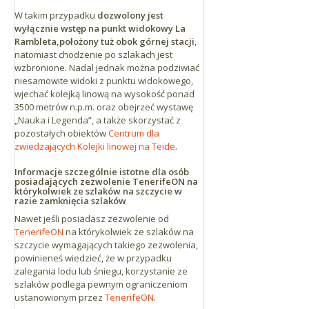
W takim przypadku
dozwolony jest
wyłącznie wstęp na punkt widokowy La
Rambleta,
położony tuż obok górnej stacji
,
natomiast chodzenie po szlakach jest
wzbronione. Nadal jednak można podziwiać
niesamowite widoki z punktu widokowego,
wjechać kolejką linową na wysokość ponad
3500 metrów n.p.m. oraz obejrzeć wystawę
„Nauka i Legenda”, a także skorzystać z
pozostałych obiektów
Centrum dla
zwiedzających Kolejki linowej na Teide
.
Informacje szczególnie istotne dla osób
posiadających zezwolenie TenerifeON na
którykolwiek ze szlaków na szczycie w
razie zamknięcia szlaków
Nawet jeśli posiadasz zezwolenie od
TenerifeON
na którykolwiek ze szlaków na
szczycie wymagających takiego zezwolenia,
powinieneś wiedzieć, że w przypadku
zalegania lodu lub śniegu, korzystanie ze
szlaków podlega pewnym ograniczeniom
ustanowionym przez
TenerifeON
.