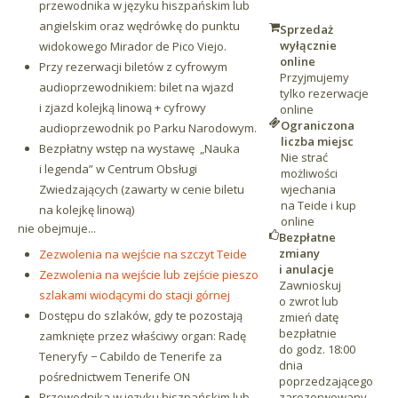
przewodnika w języku hiszpańskim lub
angielskim oraz wędrówkę do punktu
Sprzedaż
wyłącznie
widokowego Mirador de Pico Viejo.
online
Przy rezerwacji biletów z cyfrowym
Przyjmujemy
audioprzewodnikiem: bilet na wjazd
tylko rezerwacje
i zjazd kolejką linową + cyfrowy
online
Ograniczona
audioprzewodnik po Parku Narodowym.
liczba miejsc
Bezpłatny wstęp na wystawę
„Nauka
Nie strać
i legenda”
w Centrum Obsługi
możliwości
wjechania
Zwiedzających (zawarty w cenie biletu
na Teide i kup
na kolejkę linową)
online
nie obejmuje...
Bezpłatne
zmiany
Zezwolenia na wejście na szczyt Teide
i anulacje
Zezwolenia na wejście lub zejście pieszo
Zawnioskuj
szlakami wiodącymi do stacji górnej
o zwrot lub
Dostępu do szlaków, gdy te pozostają
zmień datę
bezpłatnie
zamknięte przez właściwy organ: Radę
do godz. 18:00
Teneryfy − Cabildo de Tenerife za
dnia
pośrednictwem Tenerife ON
poprzedzającego
zarezerwowany
Przewodnika w języku hiszpańskim lub