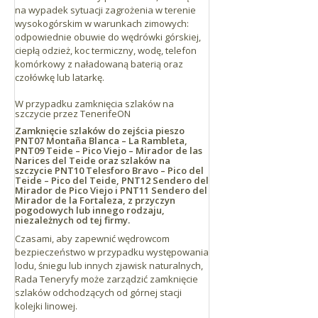
na wypadek sytuacji zagrożenia w terenie
wysokogórskim w warunkach zimowych:
odpowiednie obuwie do wędrówki górskiej,
ciepłą odzież, koc termiczny, wodę, telefon
komórkowy z naładowaną baterią oraz
czołówkę lub latarkę.
W przypadku zamknięcia szlaków na
szczycie przez TenerifeON
Zamknięcie szlaków do zejścia pieszo
PNT07 Montaña Blanca – La Rambleta,
PNT09 Teide – Pico Viejo – Mirador de las
Narices del Teide oraz szlaków na
szczycie PNT10 Telesforo Bravo – Pico del
Teide – Pico del Teide, PNT12 Sendero del
Mirador de Pico Viejo i PNT11 Sendero del
Mirador de la Fortaleza, z przyczyn
pogodowych lub innego rodzaju,
niezależnych od tej firmy.
Czasami, aby zapewnić wędrowcom
bezpieczeństwo w przypadku występowania
lodu, śniegu lub innych zjawisk naturalnych,
Rada Teneryfy może zarządzić zamknięcie
szlaków odchodzących od górnej stacji
kolejki linowej.