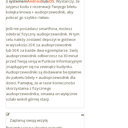
z systemem
Android
lub
iOS
.
Wystarczy, że
użyjesz kodu z rezerwacji Twojego biletu
kolejka linowa + audioprzewodnik, aby
pobrać go szybko i łatwo.
Jeśli nie posiadasz smartfona, możesz
odebrać fizyczny audioprzewodnik. W tym
celu należy zostawić depozyt w gotówce
w wysokości 20 € za audioprzewodnik
lub 50 € za każde dwa egzemplarze.
Swój
audioprzewodnik odbierzesz na 30 minut
przed Twoją sesją w Punkcie Informacyjnym
znajdującym się na zewnątrz budynku.
Audioprzewodniki są dodawane bezpłatnie
do pakietu bilety + audioprzewodnik dla
dzieci. Pamiętaj, że w razie konieczności
skorzystania z fizycznego
audioprzewodnika, omawia on wyłącznie
szlaki wokół górnej stacji.
Zaplanuj swoją wizytę
Przygotuj się na skrajne warunki