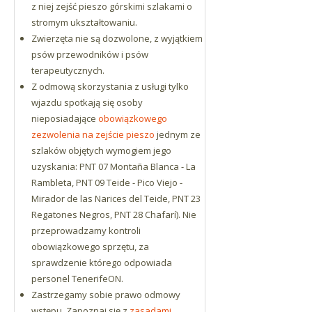
z niej zejść pieszo górskimi szlakami o
stromym ukształtowaniu.
Zwierzęta nie są dozwolone, z wyjątkiem
psów przewodników i psów
terapeutycznych.
Z odmową skorzystania z usługi tylko
wjazdu spotkają się osoby
nieposiadające
obowiązkowego
zezwolenia na zejście pieszo
jednym ze
szlaków objętych wymogiem jego
uzyskania: PNT 07 Montaña Blanca - La
Rambleta, PNT 09 Teide - Pico Viejo -
Mirador de las Narices del Teide, PNT 23
Regatones Negros, PNT 28 Chafarí). Nie
przeprowadzamy kontroli
obowiązkowego sprzętu, za
sprawdzenie którego odpowiada
personel TenerifeON.
Zastrzegamy sobie prawo odmowy
wstępu. Zapoznaj się z
zasadami