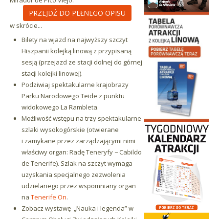
Mirador de Pico Viejo.
PRZEJDŹ DO PEŁNEGO OPISU
w skrócie...
Bilety na wjazd na najwyższy szczyt
Hiszpanii kolejką linową z przypisaną
sesją (przejazd ze stacji dolnej do górnej
stacji kolejki linowej).
Podziwiaj spektakularne krajobrazy
Parku Narodowego Teide z punktu
widokowego La Rambleta.
Możliwość wstępu na trzy spektakularne
szlaki wysokogórskie (otwierane
i zamykane przez zarządzającymi nimi
właściwy organ: Radę Teneryfy − Cabildo
de Tenerife). Szlak na szczyt wymaga
uzyskania specjalnego zezwolenia
udzielanego przez wspomniany organ
na
Tenerife On
.
Zobacz wystawę
„Nauka i legenda”
w