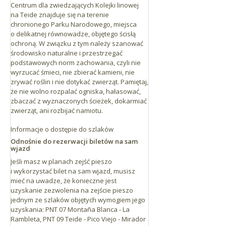
Centrum dla zwiedzających Kolejki linowej
na Teide znajduje się na terenie
chronionego Parku Narodowego, miejsca
o delikatnej równowadze, objętego ścisłą
ochroną. W związku z tym należy szanować
środowisko naturalne i przestrzegać
podstawowych norm zachowania, czyli nie
wyrzucać śmieci, nie zbierać kamieni, nie
zrywać roślin i nie dotykać zwierząt. Pamiętaj,
że nie wolno rozpalać ogniska, hałasować,
zbaczać z wyznaczonych ścieżek, dokarmiać
zwierząt, ani rozbijać namiotu.
Informacje o dostępie do szlaków
Odnośnie do rezerwacji biletów na sam
wjazd
Jeśli masz w planach zejść pieszo
i wykorzystać bilet na sam wjazd, musisz
mieć na uwadze, że konieczne jest
uzyskanie zezwolenia na zejście pieszo
jednym ze szlaków objętych wymogiem jego
uzyskania: PNT 07 Montaña Blanca - La
Rambleta, PNT 09 Teide - Pico Viejo - Mirador