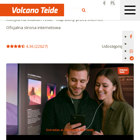
€
PL
Start
Kolejka na Teide - wycieczki i atrakcje
Kolejka na Wulkan Teide - Kup Bilety przez Internet
Oficjalna strona internetowa
4.36
(
22627
)
Udostępnij