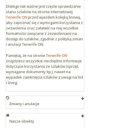
Dlatego tak ważne jest częste sprawdzanie
stanu szlaków na stronie internetowej
Tenerife ON
przed wjazdem kolejką linową,
aby zapoznać się z wymogami korzystania z
zezwolenia oraz załatwić na niej wszelkie
formalności związane z zezwoleniami na
dostęp do szlaków, zgodnie z polityką zmian
i anulacji Tenerife ON.
Pamiętaj, że na stronie
Tenerife ON
znajdziesz wszystkie niezbędne informacje
dotyczące korzystania ze szlaków (sprzęt,
wymagane dokumenty itp.), nawet na
wypadek zamknięcia szlaków z uwagi na lód
i śnieg.
Zmiany i anulacje
Można dokonać do 3 zmian w ciągu
maksymalnie 1 roku. Można zmienić datę
Nasze obiekty
i godzinę lub anulować bilet bezpłatnie
do godz. 18:00 dnia poprzedzającego