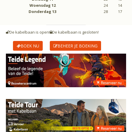
Woensdag
12
24
14
Donderdag
13
28
17
De kabelbaan is open!
De kabelbaan is gesloten!
BOEK NU
BEHEER JE BOEKING