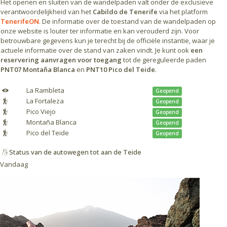
Het openen en sluiten van de wandelpaden valt onder de exclusieve
verantwoordelijkheid van het
Cabildo de Tenerife
via het platform
TenerifeON
. De informatie over de toestand van de wandelpaden op
onze website is louter ter informatie en kan verouderd zijn. Voor
betrouwbare gegevens kun je terecht bij de officiële instantie, waar je
actuele informatie over de stand van zaken vindt. Je kunt ook
een
reservering aanvragen voor toegang
tot de gereguleerde paden
PNT07 Montaña Blanca
en
PNT10 Pico del Teide
.
La Rambleta
Geopend
La Fortaleza
Geopend
Pico Viejo
Geopend
Montaña Blanca
Geopend
Pico del Teide
Geopend
Status van de autowegen tot aan de Teide
Vandaag