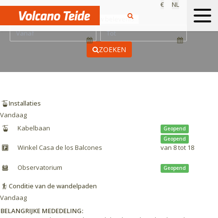
€
NL
Kies jouw belevenis...
ZOEKEN
Installaties
Vandaag
Kabelbaan
Geopend
Geopend
Winkel Casa de los Balcones
van 8 tot 18
Observatorium
Geopend
Conditie van de wandelpaden
Vandaag
BELANGRIJKE MEDEDELING: