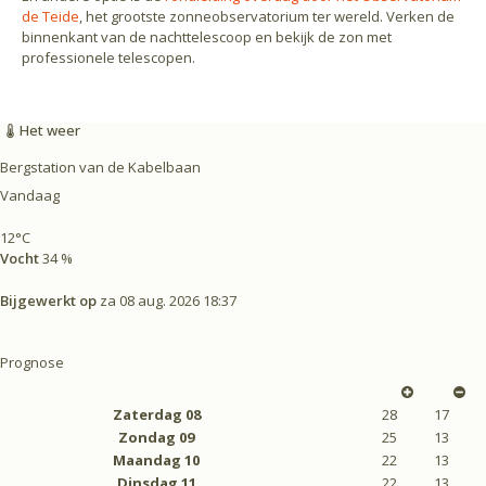
de Teide
, het grootste zonneobservatorium ter wereld. Verken de
binnenkant van de nachttelescoop en bekijk de zon met
professionele telescopen.
Het weer
Bergstation van de Kabelbaan
Vandaag
12°C
Vocht
34 %
Bijgewerkt op
za 08 aug. 2026 18:37
Prognose
Zaterdag
08
28
17
Zondag
09
25
13
Maandag
10
22
13
Dinsdag
11
22
13