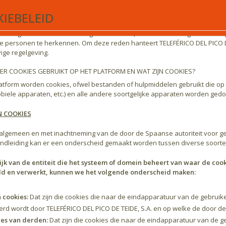
mstig het geen bepaald in Overweging 30 van de AVG, kunnen natuurlijk
IEBELEID
atuur, applicaties, instrumenten en protocollen, zoals internetprotocol (IP
iofrequentie-identificatietags. Dit kan sporen achterlaten die, met name 
ntvangen informatie worden gecombineerd, kunnen worden gebruikt om pro
ke personen te herkennen. Om deze reden hanteert TELEFÉRICO DEL PICO D
ge regelgeving.
R COOKIES GEBRUIKT OP HET PLATFORM EN WAT ZIJN COOKIES?
atform worden cookies, ofwel bestanden of hulpmiddelen gebruikt die op
obiele apparaten, etc.) en alle andere soortgelijke apparaten worden ged
 COOKIES
 algemeen en met inachtneming van de door de Spaanse autoriteit voor 
dleiding kan er een onderscheid gemaakt worden tussen diverse soorten
ijk van de entiteit die het systeem of domein beheert van waar de 
d en verwerkt, kunnen we het volgende onderscheid maken:
 cookies:
Dat zijn die cookies die naar de eindapparatuur van de gebrui
rd wordt door TELEFÉRICO DEL PICO DE TEIDE, S.A. en op welke de door d
es van derden:
Dat zijn die cookies die naar de eindapparatuur van de 