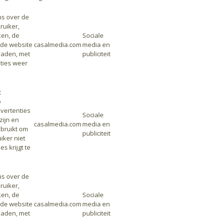
s over de
uiker,
en, de
Sociale
de website
casalmedia.com
media en
laden, met
publiciteit
nties weer
t
p
vertenties
Sociale
zijn en
casalmedia.com
media en
bruikt om
publiciteit
iker niet
s krijgt te
s over de
uiker,
en, de
Sociale
de website
casalmedia.com
media en
laden, met
publiciteit