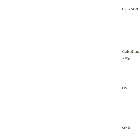
CONSEN
CakeCook
ang]
DV
GPS