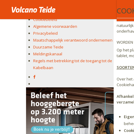
Overeenko
Het bedrijf
COOK
hun appar
Juridische kennisgeving
zoals rad
Cookiebeleid
servers o
natuurlij
Algemene voorwaarden
onderhavi
Privacybeleid
Maatschappelijk verantwoord ondernemen
WORDEN E
Duurzame Teide
Op het pl
Meldingskanaal
tablet, m
Regels met betrekking tot de toegang tot de
SOORTEN
Kabelbaan
Over het
Cookiehan
Afhankel
verzamel
Eigen
behee
Cooki