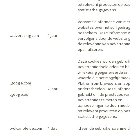
tot relevant producten op bas
statistische gegevens.
Verzamelt informatie van me
websites over het surfgedrag
bezoekers. Deze informatie 
.advertising.com
1 jaar
vervolgens door de website 
de relevantie van advertentie
optimaliseren.
Deze cookies worden gebruik
advertentiedoeleinden en be
willekeurig gegenereerde un
waarde die het mogelijk maak
.google.com
Platform om browsers en app
2 jaar
onderscheiden. Deze informa
.google.es
gebruikt om de prestaties va
advertenties te meten en
aanbevelingen te doen met b
tot relevant producten op bas
statistische gegevens.
P
.volcanoteide.com
1 dag
Id van de gebruikersaanmeld