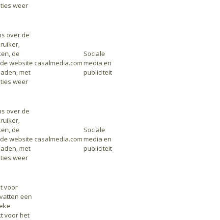
nties weer
s over de
uiker,
en, de
Sociale
de website
casalmedia.com
media en
laden, met
publiciteit
nties weer
s over de
uiker,
en, de
Sociale
de website
casalmedia.com
media en
laden, met
publiciteit
nties weer
t voor
vatten een
ieke
t voor het