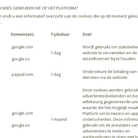
OKIES GEBRUIKEN WE OP HET PLATFORM?
 vindt u een informatief overzicht van de cookies die op dit moment gebr
.
Domein(en)
Tijdsduur
Doel
.google.com
Wordt gebruikt om statistiek
1 dag
website te verzamelen en de
wisselkoersen bij te houden.
.google.es
Ondersteunt de betaling van
.paypal.com
1 dag
diensten via de website.
Deze cookies worden gebruik
advertentiedoeleinden en be
willekeurig gegenereerde un
waarde die het mogelijk maak
.google.com
Platform om browsers en app
1 maand
onderscheiden. Deze informa
.google.es
gebruikt om de prestaties va
advertenties te meten en
aanbevelingen te doen met b