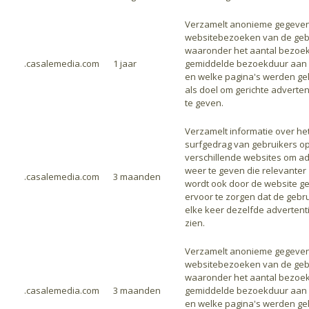
Verzamelt anonieme gegeven
websitebezoeken van de gebr
waaronder het aantal bezoek
.casalemedia.com
1 jaar
gemiddelde bezoekduur aan 
en welke pagina's werden ge
als doel om gerichte adverte
te geven.
Verzamelt informatie over he
surfgedrag van gebruikers o
verschillende websites om ad
weer te geven die relevanter 
.casalemedia.com
3 maanden
wordt ook door de website ge
ervoor te zorgen dat de gebru
elke keer dezelfde advertentie
zien.
Verzamelt anonieme gegeven
websitebezoeken van de gebr
waaronder het aantal bezoek
.casalemedia.com
3 maanden
gemiddelde bezoekduur aan 
en welke pagina's werden ge