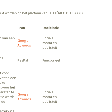
uikt worden op het platform van TELEFÉRICO DEL PICO DE
Bron
Doeleinde
en van een
Sociale
Google
media en
Adwords
publiciteit
 de
PayPal
Functioneel
t voor
vatten een
ieke
t voor het
araten te
Sociale
Google
tie wordt
media en
Adwords
n de
publiciteit
etrekking