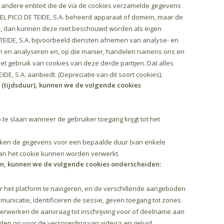
 andere entiteit die de via de cookies verzamelde gegevens
L PICO DE TEIDE, S.A. beheerd apparaat of domein, maar de
ij, dan kunnen deze niet beschouwd worden als eigen
TEIDE, S.A. bijvoorbeeld diensten afnemen van analyse- en
en en analyseren en, op die manier, handelen namens ons en
t gebruik van cookies van deze derde partijen. Dat alles
DE, S.A. aanbiedt. (Depreciatie van dit soort cookies).
 (tijdsduur), kunnen we de volgende cookies
e slaan wanneer de gebruiker toegang krijgt tot het
aken de gegevens voor een bepaalde duur (van enkele
van het cookie kunnen worden verwerkt.
n, kunnen we de volgende cookies onderscheiden:
 het platform te navigeren, en de verschillende aangeboden
municatie, identificeren de sessie, geven toegang tot zones
erwerken de aanvraag tot inschrijving voor of deelname aan
den op voor de verspreiding van video's en geluid,