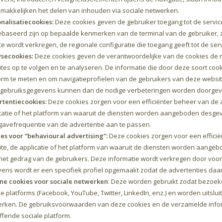
makkelijken het delen van inhouden via sociale netwerken.
nalisatiecookies:
Deze cookies geven de gebruiker toegang tot de servic
ebaseerd zijn op bepaalde kenmerken van de terminal van de gebruiker, zo
ce wordt verkregen, de regionale configuratie die toegang geeft tot de ser
secookies:
Deze cookies geven de verantwoordelijke van de cookies de m
tes op te volgen en te analyseren. De informatie die door deze soort cook
orm te meten en om navigatieprofielen van de gebruikers van deze websit
gebruiksgegevens kunnen dan de nodige verbeteringen worden doorgev
tentiecookies:
Deze cookies zorgen voor een efficiënter beheer van de a
catie of het platform van waaruit de diensten worden aangeboden desgev
avefrequentie van de advertentie aan te passen.
es voor “behavioural advertising”:
Deze cookies zorgen voor een efficië
te, de applicatie of het platform van waaruit de diensten worden aangeb
het gedrag van de gebruikers. Deze informatie wordt verkregen door voo
ens wordt er een specifiek profiel opgemaakt zodat de advertenties d
ne cookies voor sociale netwerken
: Deze worden gebruikt zodat bezoek
le platforms (Facebook, YouTube, Twitter, LinkedIn, enz.) en worden uitsl
rken. De gebruiksvoorwaarden van deze cookies en de verzamelde inform
ffende sociale platform.