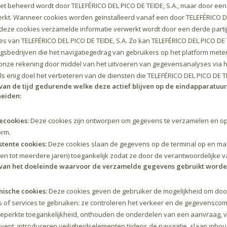
iet beheerd wordt door TELEFÉRICO DEL PICO DE TEIDE, S.A., maar door een
rkt. Wanneer cookies worden geïnstalleerd vanaf een door TELEFÉRICO DE
deze cookies verzamelde informatie verwerkt wordt door een derde part
es van TELEFÉRICO DEL PICO DE TEIDE, S.A. Zo kan TELEFÉRICO DEL PICO DE 
gsbedrijven die het navigatiegedrag van gebruikers op het platform met
onze rekening door middel van het uitvoeren van gegevensanalyses via he
ls enig doel het verbeteren van de diensten die TELEFÉRICO DEL PICO DE TEI
 van de tijd gedurende welke deze actief blijven op de eindapparatuur
eiden:
ecookies:
Deze cookies zijn ontworpen om gegevens te verzamelen en op t
orm.
stente cookies:
Deze cookies slaan de gegevens op de terminal op en m
en tot meerdere jaren) toegankelijk zodat ze door de verantwoordelijke 
 van het doeleinde waarvoor de verzamelde gegevens gebruikt worde
ische cookies:
Deze cookies geven de gebruiker de mogelijkheid om door
s of services te gebruiken: ze controleren het verkeer en de gegevenscom
eperkte toegankelijkheid, onthouden de onderdelen van een aanvraag, v
vent, introduceren veiligheidselementen tijdens de navigatie, slaan inhou