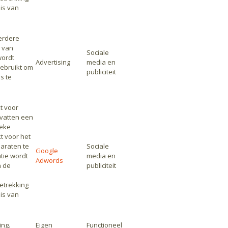
is van
erdere
 van
Sociale
wordt
Advertising
media en
gebruikt om
publiciteit
s te
t voor
vatten een
ieke
t voor het
araten te
Sociale
Google
tie wordt
media en
Adwords
n de
publiciteit
etrekking
is van
ing.
Eigen
Functioneel