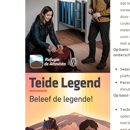
dat n
verwe
door 
cooki
metin
voor 
met a
Op basis
ondersch
Sessi
platf
Persi
minut
Op basis
Techn
optie
met b
een e