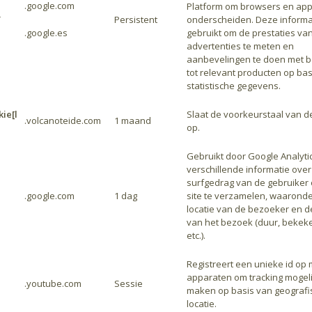
.google.com
Platform om browsers en app
T
Persistent
onderscheiden. Deze informa
.google.es
gebruikt om de prestaties va
advertenties te meten en
aanbevelingen te doen met b
tot relevant producten op bas
statistische gegevens.
ie[l
Slaat de voorkeurstaal van d
.volcanoteide.com
1 maand
op.
Gebruikt door Google Analyti
verschillende informatie over
surfgedrag van de gebruiker
.google.com
1 dag
site te verzamelen, waaronde
locatie van de bezoeker en de
van het bezoek (duur, bekek
etc.).
Registreert een unieke id op 
apparaten om tracking mogeli
.youtube.com
Sessie
maken op basis van geografi
locatie.