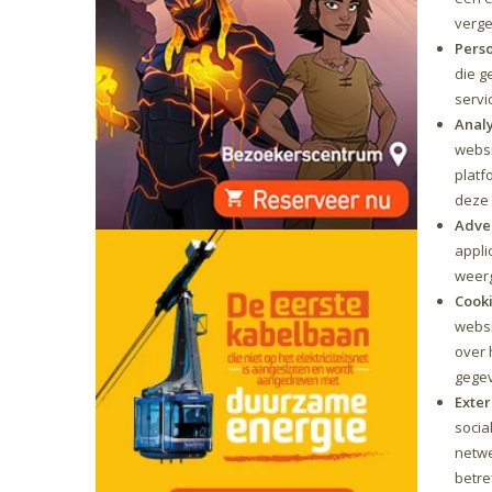
verge
Perso
die g
servi
Analy
websi
platf
deze 
Adver
appli
weerg
Cooki
websi
over 
gegev
Exter
socia
netwe
betre