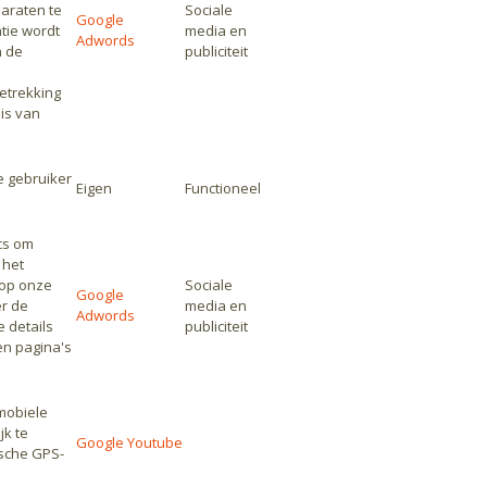
araten te
Sociale
Google
tie wordt
media en
Adwords
n de
publiciteit
etrekking
is van
e gebruiker
Eigen
Functioneel
cs om
 het
 op onze
Sociale
Google
r de
media en
Adwords
 details
publiciteit
en pagina's
mobiele
jk te
Google Youtube
sche GPS-