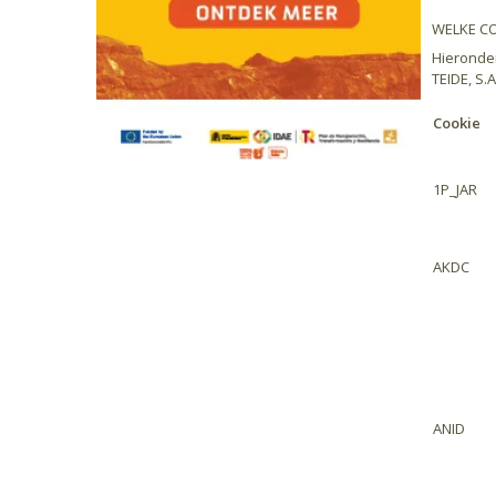
WELKE CO
Hieronder
TEIDE, S.A
Cookie
1P_JAR
AKDC
ANID