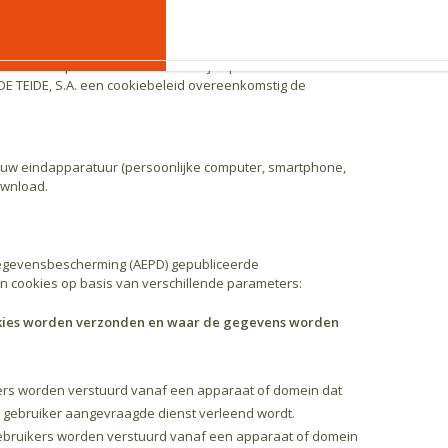
e personen gekoppeld worden aan online-identificatoren via
€
NL
)-adressen, identificatiecookies of andere identificatoren
wanneer zij met unieke identificatoren en andere door de
fielen op te stellen van natuurlijke personen en
E TEIDE, S.A. een cookiebeleid overeenkomstig de
 uw eindapparatuur (persoonlijke computer, smartphone,
ownload.
gegevensbescherming (AEPD) gepubliceerde
 cookies op basis van verschillende parameters:
cookies worden verzonden en waar de gegevens worden
kers worden verstuurd vanaf een apparaat of domein dat
e gebruiker aangevraagde dienst verleend wordt.
gebruikers worden verstuurd vanaf een apparaat of domein