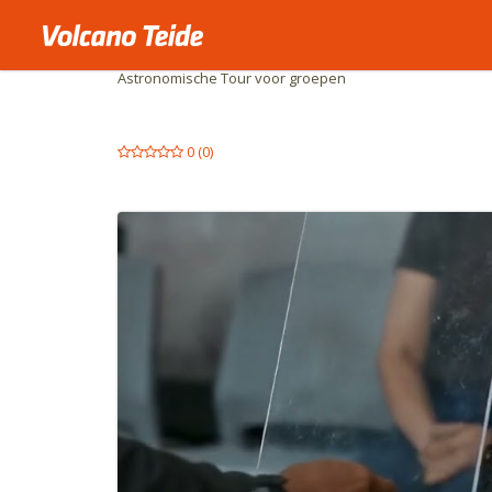
Begin
Groepen
Astronomische Tour voor groepen
0
(
0
)