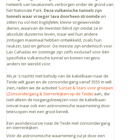
netwerk van lavatunnels verborgen onder de grond van
het Nationale Park.
Deze vulkanische tunnels zijn
tunnels waar vroeger lava doorheen stroomde
en
zitten nu vol met
troglofielen
, kleine ongewervelde
dieren, waarvan de meesten blind zijn omdat ze in
absolute duisternis leven, maar wel hun andere
zintuigen maximaal hebben ontwikkeld, zoals hun
reukzin, tast en gehoor. De meeste zijn endemisch voor
Las Cañadas en sommige zijn zelfs exclusief voor één
specifieke vulkanische tunnel en komen nergens
anders ter wereld voor.
Als je 's nachts met behulp van de kabelbaan naar de
Teide wilt gaan en de zonsondergang vanaf 3555 m wilt
zien, raden we de activiteit
Sunset & Stars voor groepen
(Zonsondergang & Sterrenkijken op de Teide)
aan
,
die
niet alleen de toegangsbewijzen voor de kabelbaan
omvat maar ook een astronomische waarneming door
telescopen met een groot bereik.
Een avondexcursie naar de Teide met zonsondergang
en sterrenkijken
Vóór de astronomische waarneming zul je door een