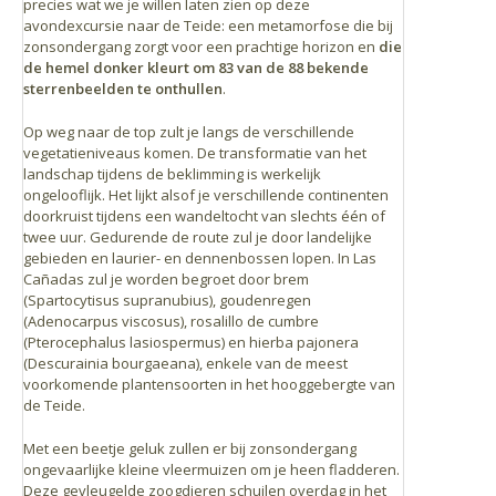
precies wat we je willen laten zien op deze
avondexcursie naar de Teide: een metamorfose die bij
zonsondergang zorgt voor een prachtige horizon en
die
Een shot aardbeien-gazpacho
de hemel donker kleurt om 83 van de 88 bekende
Waldorfsalade (walnoten, selderij, groene appel en
sterrenbeelden te onthullen
.
blauwschimmelkaas)
Traditionele caldo de millo (maissoep)
Op weg naar de top zult je langs de verschillende
Briochebrood met gestoofde groenten en
vegetatieniveaus komen. De transformatie van het
landschap tijdens de beklimming is werkelijk
kwarteleitjes
ongelooflijk. Het lijkt alsof je verschillende continenten
Chocoladetaart
doorkruist tijdens een wandeltocht van slechts één of
Water, bier en koffie- en thee service
twee uur. Gedurende de route zul je door landelijke
gebieden en laurier- en dennenbossen lopen. In Las
Cañadas zul je worden begroet door brem
(Spartocytisus supranubius), goudenregen
(Adenocarpus viscosus), rosalillo de cumbre
(Pterocephalus lasiospermus) en hierba pajonera
(Descurainia bourgaeana), enkele van de meest
voorkomende plantensoorten in het hooggebergte van
de Teide.
Met een beetje geluk zullen er bij zonsondergang
ongevaarlijke kleine vleermuizen om je heen fladderen.
Deze gevleugelde zoogdieren schuilen overdag in het