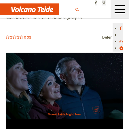
€
NL
Begin
Groepen
Avondexcursie naar de Teide voor groepen
0
(
0
)
Delen