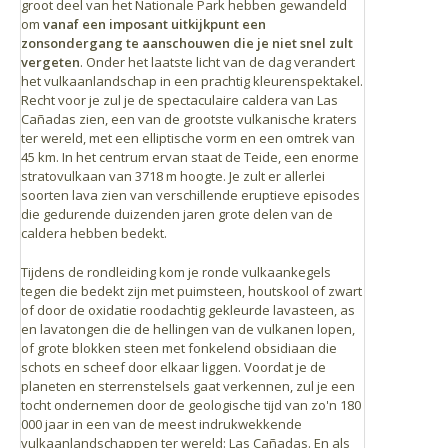
groot deel van het Nationale Park hebben gewandeld
om
vanaf een imposant uitkijkpunt een
zonsondergang te aanschouwen die je niet snel zult
vergeten
. Onder het laatste licht van de dag verandert
het vulkaanlandschap in een prachtig kleurenspektakel.
Recht voor je zul je de spectaculaire caldera van Las
Cañadas zien, een van de grootste vulkanische kraters
ter wereld, met een elliptische vorm en een omtrek van
45 km. In het centrum ervan staat de Teide, een enorme
stratovulkaan van 3718 m hoogte. Je zult er allerlei
soorten lava zien van verschillende eruptieve episodes
die gedurende duizenden jaren grote delen van de
caldera hebben bedekt.
Tijdens de rondleiding kom je ronde vulkaankegels
tegen die bedekt zijn met puimsteen, houtskool of zwart
of door de oxidatie roodachtig gekleurde lavasteen, as
en lavatongen die de hellingen van de vulkanen lopen,
of grote blokken steen met fonkelend obsidiaan die
schots en scheef door elkaar liggen. Voordat je de
planeten en sterrenstelsels gaat verkennen, zul je een
tocht ondernemen door de geologische tijd van zo'n 180
000 jaar in een van de meest indrukwekkende
vulkaanlandschappen ter wereld: Las Cañadas. En als