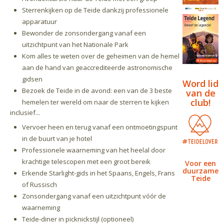
Sterrenkijken op de Teide dankzij professionele
apparatuur
Bewonder de zonsondergang vanaf een
uitzichtpunt van het Nationale Park
Kom alles te weten over de geheimen van de hemel
aan de hand van geaccrediteerde astronomische
gidsen
Word lid
Bezoek de Teide in de avond: een van de 3 beste
van de
club!
hemelen ter wereld om naar de sterren te kijken
inclusief...
Vervoer heen en terug vanaf een ontmoetingspunt
in de buurt van je hotel
Professionele waarneming van het heelal door
krachtige telescopen met een groot bereik
Voor een
duurzame
Erkende Starlight-gids in het Spaans, Engels, Frans
Teide
of Russisch
Zonsondergang vanaf een uitzichtpunt vóór de
waarneming
Teide-diner in picknickstijl (optioneel)