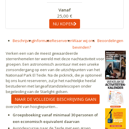
Vanaf
25,00 €
NU KOPEN
Beschrijving
Informatie
Reserveren
Waar wij ons
Beoordelingen
bevinden?
Verken een van de meest gewaardeerde
sterrenhemelen ter wereld met deze nachtactiviteit voor
groepen. Een astronomisch avontuur met een unieke
zonsondergang op een van de uitzichtpunten van het
Nationaal Park El Teide. Na de picknick, die je optioneel
bij ons kunt reserveren, zul je het nachtelijke heelal
bestuderen met langeafstandstelescopen onder
begeleiding van de Starlight-gidsen.
NAAR DE VOLLEDIGE BESCHRIJVING GAAN
overzicht van hoogtepunten...
Groepsboeking vanaf minimaal 30 personen of
een economisch equivalent daarvan
Avondexcursie naar de Teide met een groep