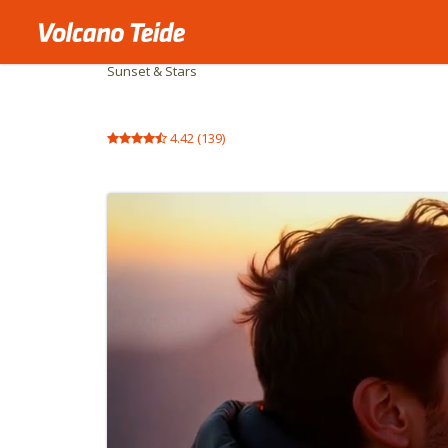
Begin
Sterren kijken op Tenerife
Sunset & Stars
4.42
(
139
)