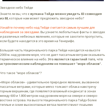
Звездное небо Тейде
Знаете ли вы, что
с вулкана Тейде можно увидеть 83 созвездия
из 88
, которые нам может предложить звездное небо?
Узнайте почему небо над Тейде считается самым лучшим для
наблюдения за звездами
. Вы узнаете любопытные факты о звездах
и различных небесных явлениях, которые не захотите пропустить,
если будете находится в это время на Тенерифе.
Большая часть Национального парка Тейде находится на высоте
2000 м. над уровнем моря, что не дает пассатным ветрам оказывать
термическое влияние на небо.
Это является гарантией того, что
астрономическим наблюдениям не помешает "море облаков".
Что такое "море облаков"?
«Море облаков» - удивительное природное явление, вызванное
пассатные ветрами, которые мягко толкают облака навстречу
горным вершинам, где появляется влажный конденсат в зонах
между 600 и 1.800 метров над уровнем моря на севере и северо-
востоке острова. На высоте Национального парка Тэйдэ более
теплые и сухие высокогорные ветра препятствуют подъему