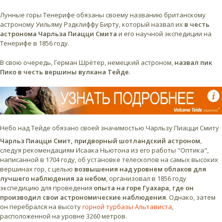
Лунные горы Тенерифе обязаны своему названию британскому
астроному Уильяму Рэдклиффу Бирту, который назвал их
в честь
астронома Чарльза Пиацци Смита
и его научной экспедиции на
Тенерифе в 1856 году.
В свою очередь, Герман Шрётер, немецкий астроном,
назвал пик
Пико в честь вершины вулкана Тейде
.
Небо над Тейде обязано своей значимостью Чарльзу Пиацци Смиту
Чарльз Пиацци Смит, придворный шотландский астроном
,
следуя рекомендациям Исаака Ньютона из его работы "Оптика",
написанной в 1704 году, об установке телескопов на самых высоких
вершинах гор, с целью
возвышения над уровнем облаков для
лучшего наблюдения за небом
, организовал в 1856 году
экспедицию для проведения
опыта на горе Гуахара, где он
производил свои астрономические наблюдения
. Однако, затем
он перебрался на высоту
горной турбазы Альтависта
,
расположенной на уровне 3260 метров.