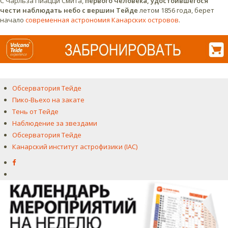
С Чарльза Пиацци Смита,
первого человека, удостоившегося
чести наблюдать небо с вершин Тейде
летом 1856 года, берет
начало
современная астрономия Канарских островов
.
Обсерватория Тейде
Пико-Вьехо на закате
Тень от Тейде
Наблюдение за звездами
Обсерватория Тейде
Канарский институт астрофизики (IAC)