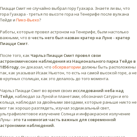
Пиацци Смит не случайно выбрал гору Гуахара. Знаете ли вы, что
гора Гуахара - третья по высоте гора на Тенерифе после вулкана
Тейде и
Пико-Вьехо
?
Работы, которые провел астроном на Тенерифе, были настолько
важными, что в
честь него был назван кратер на Луне - кратер
Пиацци Смит
.
После того, как
Чарльз Пиацци Смит провел свои
астрономические наблюдения из Национального парка Тейде в
1856 году
, он доказал, что
обсерватории
должны быть расположены
так, как указывал Исаак Ньютон, то есть на самой высокой горе, а не
в крупных столицах, как это делалось до того момента.
Чарльз Пиацци Смит во время своих
исследований неба над
Тейде
, наблюдал за Луной и планетами, обозначил Сатурн и его
кольца, наблюдал за двойными звездами, которые раньше никто не
мог так хорошо разглядеть, изучал зодиакальный свет,
ультрафиолетовое излучение Солнца и инфракрасное излучение
Луны -
это та немногая часть важных для современной
астрономии наблюдений.