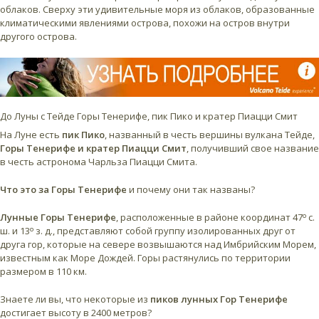
облаков. Сверху эти удивительные моря из облаков, образованные
климатическими явлениями острова, похожи на остров внутри
другого острова.
До Луны с Тейде Горы Тенерифе, пик Пико и кратер Пиацци Смит
На Луне есть
пик Пико
, названный в честь вершины вулкана Тейде,
Горы Тенерифе и кратер Пиацци Смит
, получивший свое название
в честь астронома Чарльза Пиацци Смита.
Что это за Горы Тенерифе
и почему они так названы?
о
Лунные Горы Тенерифе
, расположенные в районе координат 47
с.
о
ш. и 13
з. д., представляют собой группу изолированных друг от
друга гор, которые на севере возвышаются над Имбрийским Морем,
известным как Море Дождей. Горы растянулись по территории
размером в 110 км.
Знаете ли вы, что некоторые из
пиков лунных Гор Тенерифе
достигает высоту в 2400 метров?