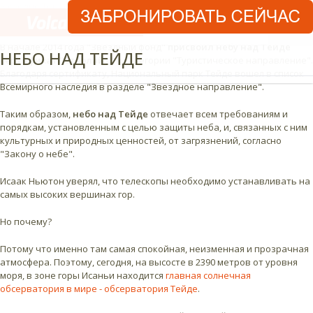
В сердце Тенерифе,
небо над Национальным парком Тейде
€
RU
считается самым чистым и ясным.
В начале 2014 года "Звездный фонд"
присвоил небу над Тейде
НЕБО НАД ТЕЙДЕ
сертификат "Старлайт"
в категории "Туристическое направление".
Благодаря сертификату, Национальный парк Тейде вошел в список
Всемирного наследия в разделе "Звездное направление".
Таким образом,
небо над Тейде
отвечает всем требованиям и
порядкам, установленным с целью защиты неба, и, связанных с ним
культурных и природных ценностей, от загрязнений, согласно
"Закону о небе".
Исаак Ньютон уверял, что телескопы необходимо устанавливать на
самых высоких вершинах гор.
Но почему?
Потому что именно там самая спокойная, неизменная и прозрачная
атмосфера. Поэтому, сегодня, на высосте в 2390 метров от уровня
моря, в зоне горы Исаньи находится
главная солнечная
обсерватория в мире - обсерватория Тейде
.