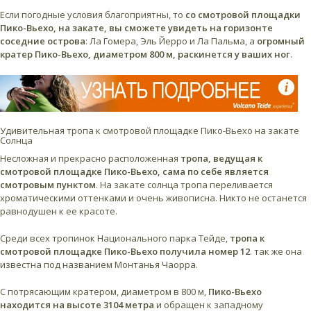
Если погодные условия благоприятны, то
со смотровой площадки
Пико-Вьехо, на закате, вы сможете увидеть на горизонте
соседние острова
: Ла Гомера, Эль Йерро и Ла Пальма, а
огромный
кратер Пико-Вьехо, диаметром 800 м, раскинется у ваших ног
.
Удивительная тропа к смотровой площадке Пико-Вьехо на закате
Солнца
Несложная и прекрасно расположенная
тропа, ведущая к
смотровой площадке Пико-Вьехо, сама по себе является
смотровым пунктом
. На закате солнца тропа переливается
хроматическими оттенками и очень живописна. Никто не останется
равнодушен к ее красоте.
Среди всех тропинок Национального парка Тейде,
тропа к
смотровой площадке Пико-Вьехо получила номер 12
. так же она
известна под названием Монтанья Чаорра.
С потрясающим кратером, диаметром в 800 м,
Пико-Вьехо
находится на высоте 3104 метра
и обращен к западному