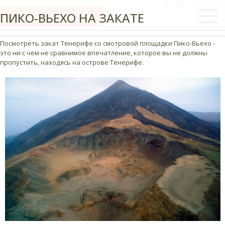
Рядом со стратовулканом Тейде, высотой 3718 м, расположен кратер
€
RU
ПИКО-ВЬЕХО НА ЗАКАТЕ
диаметром в 800 м -
Пико-Вьехо - второй по высоте вулкан
Канарских островов, чей кратер, в свое время, был наполнен лавой.
Посмотреть закат Тенерифе со смотровой площадки Пико-Вьехо -
это ни с чем не сравнимое впечатление, которое вы не должны
пропустить, находясь на острове Тенерифе.