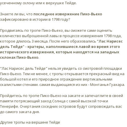
усеченному склону или к верхушке Тейде.
Знаете ли вы, что
последнее извержение Пико-Вьехо
зафиксировано в истории в 1798 году?
Продвигаясь по тропе Пико-Вьехо, вы сможете сами оценить
количество выброшенной лавы в процессе извержения 1798 года,
которое длилось 3 месяца. После него образовались
"Лас Нарисес
дель Тейде" - кратеры, наполнившиеся лавой во время этого
исторического извержения, которые находятся на западных
склонах Пико-Вьехо
.
"Лас Нарисес дель Тейде" нельзя увидеть со смотровой площадки
Пико-Вьехо. Тем не менее, с тропы открывается прекрасный вид на
большой котел и его природное ограждение вертикальными
скалистыми стенами. самая выдающаяся из них - Монтанья Гуахара.
Пройдитесь по тропе Пико-Вьехо на закате и запечатлите в своей
памяти потрясающий заход Солнца с самой высокой точки
Тенерифе. Очертания соседних островов будут сопровождать вас
до самого заката дня.
Другие тропы на вершине Тейде