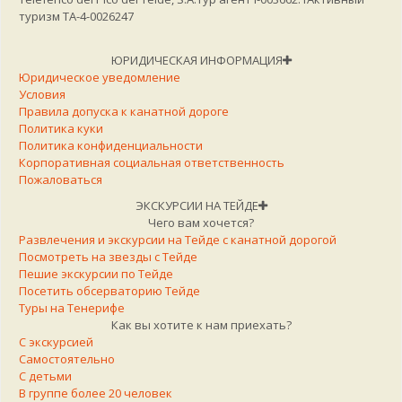
туризм TA-4-0026247
Ассорти из хлеба, канарских сыров и
дополнительных закусок (Сыры из
ЮРИДИЧЕСКАЯ ИНФОРМАЦИЯ
Фуэртевентуры, Гран-Канарии и Тенерифе)
Юридическое уведомление
Поджаренный хлеб бриошь с супом из шпината
Условия
и грибов с кремом из подкопченного сыра
Правила допуска к канатной дороге
Мини кукурузная лепешка с маринованным
Политика куки
тофу, рукколой и майонезом из лимона с легкой
Политика конфиденциальности
Корпоративная социальная ответственность
остротой (Канарский авокадо)
Пожаловаться
Карпаччо из кабачка с острым чесноком, соусом
ЭКСКУРСИИ НА ТЕЙДЕ
тартар, сухариками, свежей и ароматной
Чего вам хочется?
зеленью (содержит яйца, сою, глютен)
Развлечения и экскурсии на Тейде с канатной дорогой
Муссовый флан, кофейное печенье и шербет/
Посмотреть на звезды с Тейде
мороженое дня
Пешие экскурсии по Тейде
Предложение Бранча для детей
Посетить обсерваторию Тейде
Туры на Тенерифе
Как вы хотите к нам приехать?
Апельсиновый сок
С экскурсией
Молочный шоколад
Самостоятельно
Выпечка и хлеб на выбор
С детьми
Джем и сливочное масло (Джемы делаются из
В группе более 20 человек