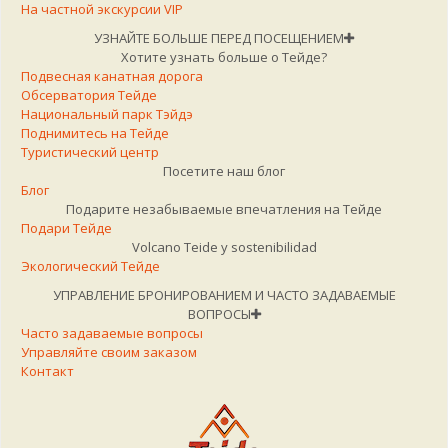
На частной экскурсии VIP
местных продуктов по сезону)
Канарские сыры
УЗНАЙТЕ БОЛЬШЕ ПЕРЕД ПОСЕЩЕНИЕМ
Хотите узнать больше о Тейде?
Кремовое мороженое с пальмовым медом (Мед
Подвесная канатная дорога
Канарских островов)
Обсерватория Тейде
Национальный парк Тэйдэ
Поднимитесь на Тейде
Туристический центр
Посетите наш блог
Блог
Подарите незабываемые впечатления на Тейде
Подари Тейде
Volcano Teide y sostenibilidad
Экологический Тейде
УПРАВЛЕНИЕ БРОНИРОВАНИЕМ И ЧАСТО ЗАДАВАЕМЫЕ
ВОПРОСЫ
Часто задаваемые вопросы
Управляйте своим заказом
Контакт