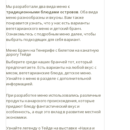
Мы разработали два вида меню
с
традиционными блюдами островов
. Оба вида
меню разнообразны и вкусны. Вам также
понравится узнать, что у нас есть варианты
вегетарианского меню и детский бранч.
Ознакомьтесь с подробным меню далее, чтобы
выбрать подходящих для себя вариант.
Меню Бранч на Тенерифе с билетом на канатную
дорогу Тейде
Выберите среди наших бранчей тот, который
предпочитаете. Есть варианты на любой вкус: с
мясом, вегетарианские блюда, детское меню.
Узнайте о меню в разделе с дополнительной
информацией.
При разработке меню использовались различные
Карпаччо из рагу из осьминога с маслом из острого
продукты канарского происхождения, которые
зеленого перца для бранча премиум.
придают блюду фантастический вкус и
особенность, а еще это вклад в развитие местной
Бриошь с мясной начинкой, кукурузой, мохо из кинзы и
экономики.
картофелем и мини кукурузная лепешка с козьим мясом
в соусе из лука, маринованного в уксусе из красного
Узнайте легенду о Тейде на выставке «Наука и
вина.