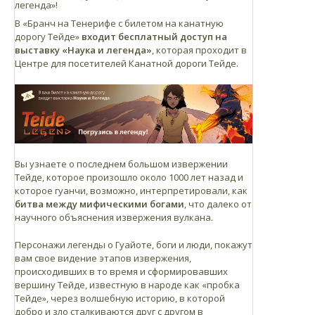
легенда»!
В «Бранч на Тенерифе с билетом на канатную
дорогу Тейде»
входит бесплатный доступ на
выставку «Наука и легенда»
, которая проходит в
Центре для посетителей Канатной дороги Тейде.
Вы узнаете о последнем большом извержении
Тейде, которое произошло около 1000 лет назад и
которое гуанчи, возможно, интерпретировали, как
битва между мифическими богами
, что далеко от
научного объяснения извержения вулкана.
Персонажи легенды о Гуайоте, боги и люди, покажут
вам свое видение этапов извержения,
происходивших в то время и сформировавших
вершину Тейде, известную в народе как «пробка
Тейде», через волшебную историю, в которой
добро и зло сталкиваются друг с другом в