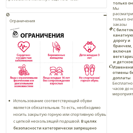
только о
Мы
рассматр
только он
Ограничения
заказы
С билето
канатную
дорогу и
бранчем,
включая
вегетари
и детско
Изменени
отмены б
доплаты
Бесплатно 
часов до 
мероприя
Использование соответствующей обуви
является обязательным. То есть, необходимо
носить закрытую горную или спортивную обувь
с цепкой нескользящей подошвой.
В целях
безопасности категорически запрещено