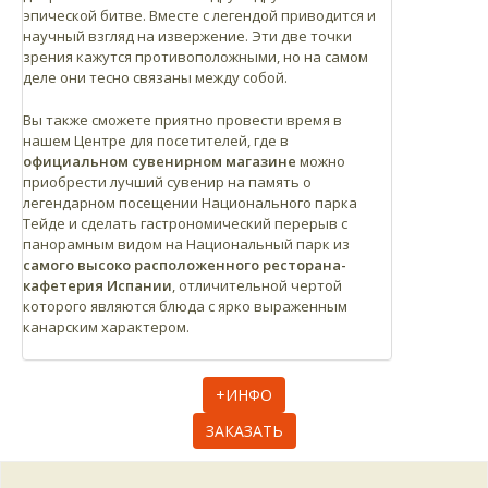
эпической битве. Вместе с легендой приводится и
научный взгляд на извержение. Эти две точки
зрения кажутся противоположными, но на самом
деле они тесно связаны между собой.
Муссовый флан, кофейное печенье и шербет/
мороженое дня.
Вы также сможете приятно провести время в
Предложения для вегетарианского бранча
нашем Центре для посетителей, где в
официальном сувенирном магазине
можно
Местное игристое вино
приобрести лучший сувенир на память о
Сок из ананаса, мяты и имбиря (Тропический
легендарном посещении Национального парка
Тейде и сделать гастрономический перерыв с
ананас с Эль-Йерро и ароматные травы с
панорамным видом на Национальный парк из
Тенерифе)
самого высоко расположенного ресторана-
На выбор предоставляется кофе, кофе с
кафетерия Испании
, отличительной чертой
молоком, шоколад, ...
которого являются блюда с ярко выраженным
канарским характером.
Ассорти из различной выпечки, джем и масло
(Джемы делаются из местных продуктов по
сезону)
+ИНФО
Ассорти из хлеба, канарских сыров и
дополнительных закусок (Сыры из
ЗАКАЗАТЬ
Фуэртевентуры, Гран-Канарии и Тенерифе)
Поджаренный хлеб бриошь с супом из шпината