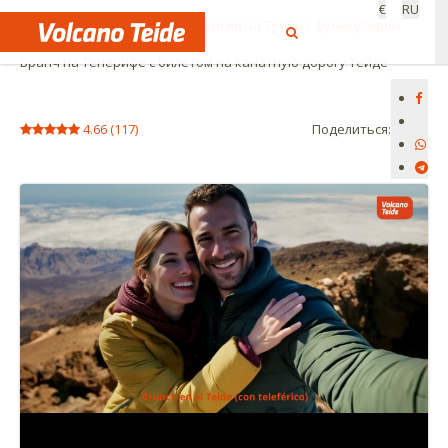
€
RU
Начало:
Мероприятия и экскурсии на Тейде с фуникулером
Бранч на Тенерифе с билетом на канатную дорогу Тейде
4.66
(
117
)
Поделиться: