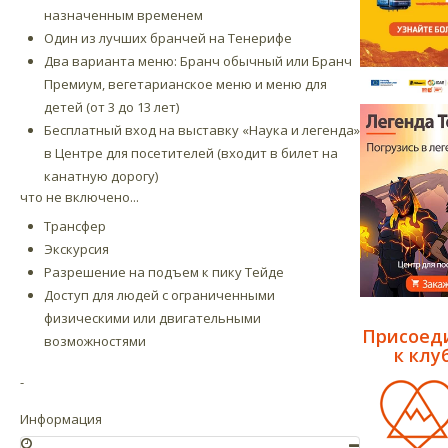
назначенным временем
Один из лучших бранчей на Тенерифе
Два варианта меню: Бранч обычный или Бранч
Премиум, вегетарианское меню и меню для
детей (от 3 до 13 лет)
Бесплатный вход на выставку «Наука и легенда»
в Центре для посетителей (входит в билет на
канатную дорогу)
что не включено...
Трансфер
Экскурсия
Разрешение на подъем к пику Тейде
Доступ для людей с ограниченными
физическими или двигательными
Присоед
возможностями
к клуб
-
Информация