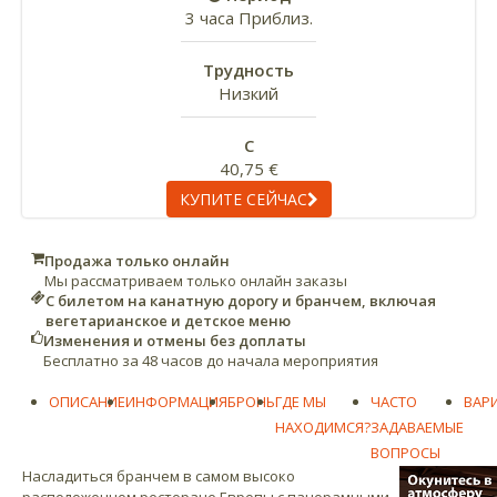
3 часа Приблиз.
Трудность
Низкий
С
40,75 €
КУПИТЕ СЕЙЧАС
Продажа только онлайн
Мы рассматриваем только онлайн заказы
С билетом на канатную дорогу и бранчем, включая
вегетарианское и детское меню
Изменения и отмены без доплаты
Бесплатно за 48 часов до начала мероприятия
ОПИСАНИЕ
ИНФОРМАЦИЯ
БРОНЬ
ГДЕ МЫ
ЧАСТО
ВАР
НАХОДИМСЯ?
ЗАДАВАЕМЫЕ
ВОПРОСЫ
Насладиться бранчем в самом высоко
расположенном ресторане Европы с панорамными