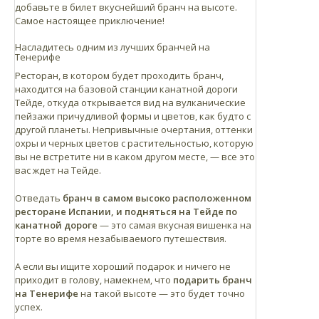
добавьте в билет вкуснейший бранч на высоте.
На базовой и верхней станциях есть
По шоссе TF-24 от Ла-Лагуна до Портильо-де-ла-
Самое настоящее приключение!
общественные туалеты, открытые в часы работы
Вилья (шоссе Эсперанса), которое пересекается
объектов.
Насладитесь одним из лучших бранчей на
с шоссе TF-21, соединенное с базовой станцией
Тенерифе
Канатной дороги на 43 км.
Ресторан, в котором будет проходить бранч,
находится на базовой станции канатной дороги
Дистанция
Тейде, откуда открывается вид на вулканические
Тейде приблизительно находится в часе езды на
пейзажи причудливой формы и цветов, как будто с
машине от любой точки острова.
другой планеты. Непривычные очертания, оттенки
охры и черных цветов с растительностью, которую
Ассорти канарских сыров, жареный свиной окорок,
вы не встретите ни в каком другом месте, — все это
Санта-Крус: 64 км
колбасы и дополнения к ним вместе с ассорти из хлеба
вас ждет на Тейде.
Ла-Лагуна: 55 км
и мини-круассанами.
Пуэрто-де-ла-Крус: 45 км
Отведать
бранч в самом высоко расположенном
Лос-Гигантес: 52 км
ресторане Испании, и подняться на Тейде по
канатной дороге
— это самая вкусная вишенка на
Лос-Кристианос: 47 км
торте во время незабываемого путешествия.
А если вы ищите хороший подарок и ничего не
приходит в голову, намекнем, что
подарить бранч
на Тенерифе
на такой высоте — это будет точно
успех.