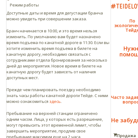
Режим работы
Доступные даты и время для дегустации бранча
можно увидеть при совершении заказа.
По
экологиче
Тейд
Бранч начинается в 10:00, и это время нельзя
изменить. По умолчанию вам будет назначено
время подъема по канатной дороге в 11:30. Если вы
Нужн
хотите изменить время подъема в билете на
помощ
канатную дорогу, необходимо связаться с
сотрудниками отдела бронирования за несколько
дней до мероприятия. Новое время в билете на
канатную дорогу будет зависеть от наличия
доступных мест.
Прежде чем планировать поездку необходимо
знать часы работы канатной дороги Тейде. С ними
Часто зада
можно ознакомиться
здесь
.
вопро
Пребывание на верхней станции ограничено
одним часом. Лица, у которых есть разрешение,
Не забуд
могут превысить этот временной лимит, чтобы
завершить мероприятие, продлив свое
Продажа
пребывание максимум еще на 2 часа.