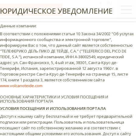
€
RU
ПРАВОВАЯ ИНФОРМАЦИЯ – ПОЛИТИКА КОНФИДЕНЦИАЛЬНОСТИ
ЮРИДИЧЕСКОЕ УВЕДОМЛЕНИЕ
ПРАВОВЫЕ ТЕРМИНЫ
Данные компании:
В соответствии с положениями статьи 10 Закона 34/2002 "Об услугах
информационного сообщества и электронной торговле",
информируем Вас о том, что данный сайт является собственностью
"ТЕЛЕФЕРИКО ДЕЛЬ ПИКО ДЕ ТЕЙДЕ, С.А." ("TELEFERICO DEL PICO DE
TEIDE, S.A."), испанской компании, ИНН A-38002549, юридический
адрес: ул. Сан-Франсиско, 5, 4-ый этаж, 38301, Санта-Крус-де-
Тенерифе, Испания, зарегистрированной 12 августа 1960 г. в
Торговом реестре Санта-Крус-де-Тенерифе на странице 15, листе
174, книги 1 раздела 3, является собственником сайта
www.volcanoteide.com
ОСНОВНЫЕ ХАРАКТЕРИСТИКИ И УСЛОВИЯ ПОСЕЩЕНИЯ И
ИСПОЛЬЗОВАНИЯ ПОРТАЛА
УСЛОВИЯ ПОСЕЩЕНИЯ И ИСПОЛЬЗОВАНИЯ ПОРТАЛА
Доступ к нашему сайту бесплатный и не требует предварительной
подписки или регистрации. Пользователь и пользовательница
посещают сайт по собственному желанию и в соответствии с
настоящими общими условиями его использования. Доступ к сайту