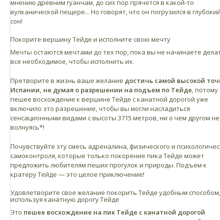
мнению древним гуанчам, до сих пор прячется в какой-то
вулканической пещере... Но говорят, что он погрузился в глубоки
сон!
Покорите вершину Тейде и исполните свою мечту
Мечты остаются мечтами до тех пор, пока вы не начинаете дела
все необходимое, чтобы исполнить их.
Претворите в жизнь ваше желание
достичь самой высокой точ
Испании, не думая о
разрешении на подъем по Тейде
, потому
пешее восхождение к вершине Тейде с канатной дорогой уже
включило это разрешение, чтобы вы могли насладиться
сенсационными видами с высоты 3715 метров, ни о чем другом не
волнуясь*!
Почувствуйте эту смесь адреналина, физического и психологичес
самоконтроля, которые только покорение пика Тейде может
предложить любителям пеших прогулок и природы. Подъем к
кратеру Тейде — это целое приключение!
Удовлетворите свое желание покорить Тейде удобным способом
используя канатную дорогу Тейде
Это
пешее восхождение на пик Тейде с канатной дорогой