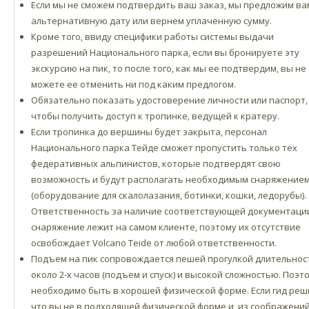
Если мы не сможем подтвердить ваш заказ, мы предложим ва
альтернативную дату или вернем уплаченную сумму.
Кроме того, ввиду специфики работы системы выдачи
разрешений Национального парка, если вы бронируете эту
экскурсию на пик, то после того, как мы ее подтвердим, вы не
можете ее отменить ни под каким предлогом.
Обязательно показать удостоверение личности или паспорт,
чтобы получить доступ к тропинке, ведущей к кратеру.
Если тропинка до вершины будет закрыта, персонал
Национального парка Тейде сможет пропустить только тех
федеративных альпинистов, которые подтвердят свою
возможность и будут располагать необходимым снаряжение
(оборудование для скалолазания, ботинки, кошки, ледорубы).
Ответственность за наличие соответствующей документаци
снаряжение лежит на самом клиенте, поэтому их отсутствие
освобождает Volcano Teide от любой ответственности.
Подъем на пик сопровождается пешей прогулкой длительно
около 2-х часов (подъем и спуск) и высокой сложностью. Поэт
необходимо быть в хорошей физической форме. Если гид реш
что вы не в подходящей физической форме и, из соображени