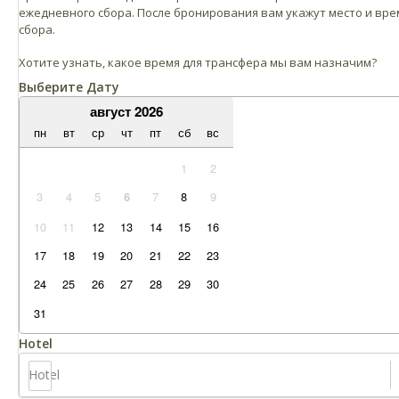
ежедневного сбора. После бронирования вам укажут место и вре
сбора.
Хотите узнать, какое время для трансфера мы вам назначим?
Выберите Дату
август 2026
пн
вт
ср
чт
пт
сб
вс
1
2
3
4
5
7
8
9
6
10
11
12
13
14
15
16
17
18
19
20
21
22
23
24
25
26
27
28
29
30
31
Hotel
Hotel