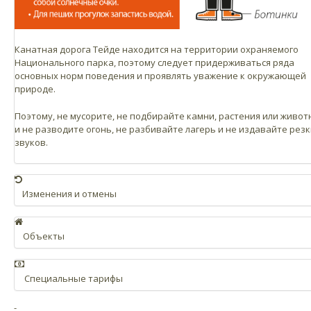
Канатная дорога Тейде находится на территории охраняемого
Национального парка, поэтому следует придерживаться ряда
основных норм поведения и проявлять уважение к окружающей
природе.
Поэтому, не мусорите, не подбирайте камни, растения или живот
и не разводите огонь, не разбивайте лагерь и не издавайте рез
звуков.
Изменения и отмены
На экскурсии Маршрут к пику Тейде, в случае если неблагоприят
погодные условия не позволят воспользоваться канатной дорого
Объекты
вы посетите Национальный парк с альтернативным маршрутом, 
вам вернут разницу между стоимостью Тейде-тура без канатной
На канатной дороге Тейде есть несколько прекрасно оборудова
дороги и Маршрутом к пику, то есть взимается 52 € за взрослого и
сооружений, для вашего удобства: магазин, кафетерий и зал
за ребенка.
Специальные тарифы
ожидания с Wi-Fi, среди прочего.
В случае покупки билетов со скидкой для детей или резидентов,
Если канатная дорога работает, но сотрудники Национального п
Базовая станция
-
необходимо предоставить соответствующие документы,