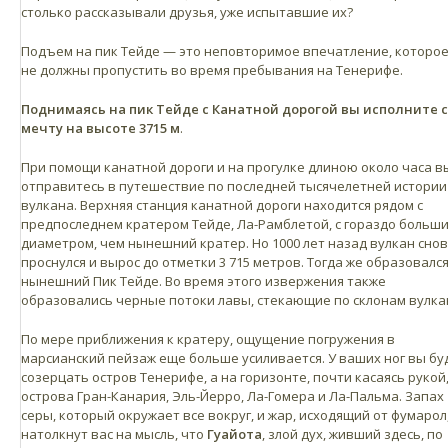
столько рассказывали друзья, уже испытавшие их?
Тейде приблизительно находится в часе езды на машине от люб
точки острова.
Подъем на пик Тейде — это неповторимое впечатление, которо
не должны пропустить во время пребывания на Тенерифе.
Санта-Крус: 64 км
Поднимаясь
на пик Тейде с Канатной дорогой
вы исполните 
Ла-Лагуна: 55 км
мечту на высоте 3715 м
.
Пуэрто-де-ла-Крус: 45 км
Лос-Гигантес: 52 км
При помощи канатной дороги и на прогулке длиною около часа в
Лос-Кристианос: 47 км
отправитесь в путешествие по последней тысячелетней истории
вулкана. Верхняя станция канатной дороги находится рядом с
предпоследнем кратером Тейде, Ла-Рамблетой, с гораздо больш
диаметром, чем нынешний кратер. Но 1000 лет назад вулкан сно
проснулся и вырос до отметки 3 715 метров. Тогда же образовалс
нынешний Пик Тейде. Во время этого извержения также
образовались черные потоки лавы, стекающие по склонам вулка
По мере приближения к кратеру, ощущение погружения в
марсианский пейзаж еще больше усиливается. У ваших ног вы бу
созерцать остров Тенерифе, а на горизонте, почти касаясь рукой
острова Гран-Канария, Эль-Йерро, Ла-Гомера и Ла-Пальма. Запах
серы, который окружает все вокруг, и жар, исходящий от фумарол
натолкнут вас на мысль, что
Гуайота
, злой дух, живший здесь, по