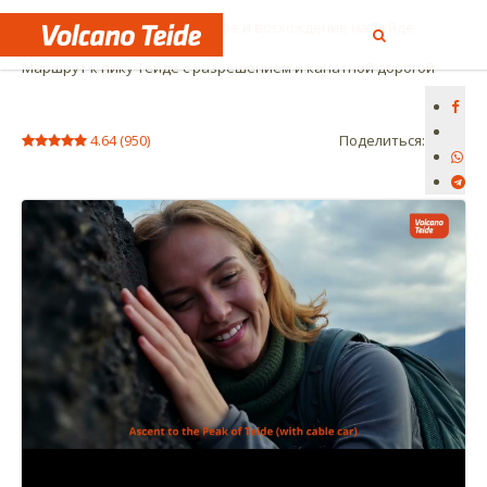
Начало:
Треккинг на Тенерифе и восхождение на Тейде
Маршрут к пику Тейде с разрешением и канатной дорогой
4.64
(
950
)
Поделиться: