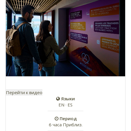
Перейти к видео
Языки
EN · ES
Период
6 часа Приблиз.