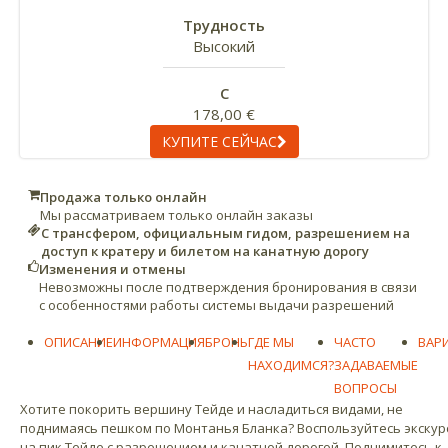
Трудность
Высокий
С
178,00 €
КУПИТЕ СЕЙЧАС
Продажа только онлайн
Мы рассматриваем только онлайн заказы
С трансфером, официальным гидом, разрешением на
доступ к кратеру и билетом на канатную дорогу
Изменения и отмены
Невозможны после подтверждения бронирования в связи
с особенностями работы системы выдачи разрешений
ОПИСАНИЕ
ИНФОРМАЦИЯ
БРОНЬ
ГДЕ МЫ
ЧАСТО
ВАР
НАХОДИМСЯ?
ЗАДАВАЕМЫЕ
ВОПРОСЫ
Хотите покорить вершину Тейде и насладиться видами, не
поднимаясь пешком по Монтанья Бланка? Воспользуйтесь экскур
на пик Тейде с разрешением и канатной дорогой. Поднимитесь к