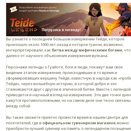
Вы узнаете о последнем большом извержении Тейде, которое
произошло около 1000 лет назад и которое гуанчи, возможно,
интерпретировали, как
битва между мифическими богами
, что
далеко от научного объяснения извержения вулкана.
Персонажи легенды о Гуайоте, боги и люди, покажут вам свое
видение этапов извержения, происходивших в то время и
сформировавших вершину Тейде, известную в народе как «проб
Тейде», через волшебную историю, в которой добро и зло
сталкиваются друг с другом в эпической битве. Вместе с легендой
приводится и научный взгляд на извержение. Эти две точки зрен
кажутся противоположными, но на самом деле они тесно связаны
между собой.
Вы также сможете приятно провести время в нашем Центре для
посетителей, где в
официальном сувенирном магазине
можно
приобрести лучший сувенир на память о легендарном посещени