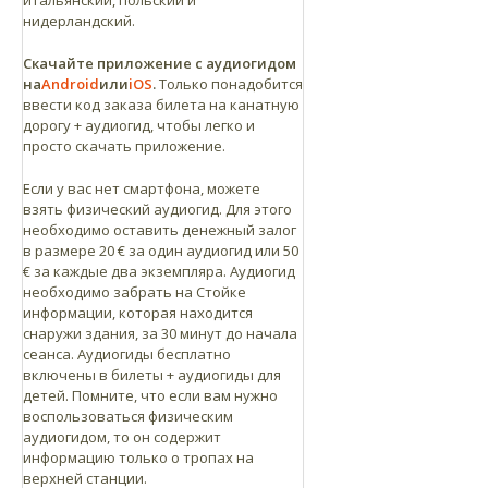
итальянский, польский и
нидерландский.
С
качайте приложение с аудиогидом
на
Android
или
iOS
.
Только понадобится
ввести код заказа билета на канатную
дорогу + аудиогид, чтобы легко и
просто скачать приложение.
Если у вас нет смартфона, можете
взять физический аудиогид. Для этого
необходимо оставить денежный залог
в размере 20 € за один аудиогид или 50
€ за каждые два экземпляра.
Аудиогид
необходимо забрать на Стойке
информации, которая находится
снаружи здания, за 30 минут до начала
сеанса. Аудиогиды бесплатно
включены в билеты + аудиогиды для
детей. Помните, что если вам нужно
воспользоваться физическим
аудиогидом, то он содержит
информацию только о тропах на
верхней станции.