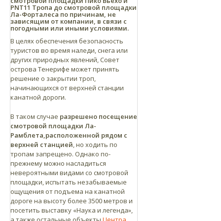
смотровой площадки Пико Вьехо и
PNT11 Тропа до смотровой площадки
Ла-Форталеса по причинам, не
зависящим от компании, в связи с
погодными или иными условиями.
В целях обеспечения безопасность
туристов во время наледи, снега или
других природных явлений, Совет
острова Тенерифе может принять
решение о закрытии троп,
начинающихся от верхней станции
канатной дороги.
В таком случае
разрешено посещение
смотровой площадки Ла-
Рамблета,
расположенной рядом с
верхней станцией
, но ходить по
тропам запрещено. Однако по-
прежнему можно насладиться
невероятными видами со смотровой
площадки, испытать незабываемые
ощущения от подъема на канатной
дороге на высоту более 3500 метров и
посетить выставку «Наука и легенда»,
а также остальные объекты
Центра