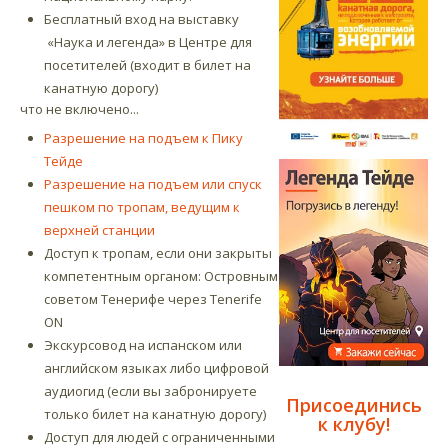
Бесплатный вход на выставку
«Наука и легенда»
в Центре для
посетителей (входит в билет на
канатную дорогу)
что не включено...
Разрешение на подъем к Пику
Тейде
Разрешение на подъем или спуск
пешком по тропам, ведущим к
верхней станции
Доступ к тропам, если они закрыты
компетентным органом: Островным
советом Тенерифе через Tenerife
ON
Экскурсовод на испанском или
английском языках либо цифровой
аудиогид (если вы забронируете
Присоединись
только билет на канатную дорогу)
к клубу!
Доступ для людей с ограниченными