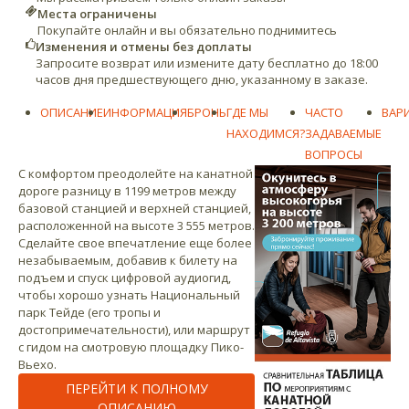
Места ограничены
Покупайте онлайн и вы обязательно поднимитесь
Изменения и отмены без доплаты
Запросите возврат или измените дату бесплатно до 18:00
часов дня предшествующего дню, указанному в заказе.
ОПИСАНИЕ
ИНФОРМАЦИЯ
БРОНЬ
ГДЕ МЫ
ЧАСТО
ВАР
НАХОДИМСЯ?
ЗАДАВАЕМЫЕ
ВОПРОСЫ
С комфортом преодолейте на канатной
дороге разницу в 1199 метров между
базовой станцией и верхней станцией,
расположенной на высоте 3 555 метров.
Сделайте свое впечатление еще более
незабываемым, добавив к билету на
подъем и спуск цифровой аудиогид,
чтобы хорошо узнать Национальный
парк Тейде (его тропы и
достопримечательности), или маршрут
с гидом на смотровую площадку Пико-
Вьехо.
ПЕРЕЙТИ К ПОЛНОМУ
ОПИСАНИЮ