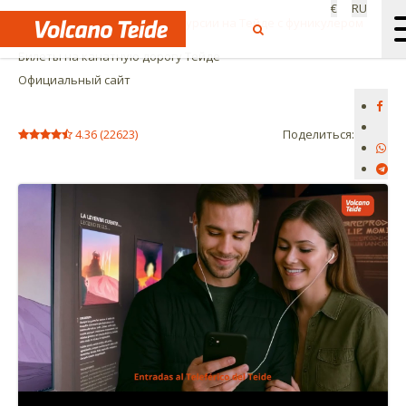
€
RU
Начало:
Мероприятия и экскурсии на Тейде с фуникулером
Билеты на канатную дорогу Тейде
Официальный сайт
4.36
(
22623
)
Поделиться: