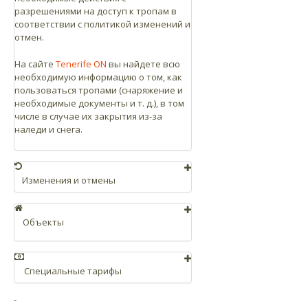
разрешениями на доступ к тропам в
соответствии с политикой изменений и
отмен.
На сайте
Tenerife ON
вы найдете всю
необходимую информацию о том, как
пользоваться тропами (снаряжение и
необходимые документы и т. д.), в том
числе в случае их закрытия из-за
наледи и снега.
Изменения и отмены
Изменения можно вносить до 3-х раз в
течение не более 1 года. Можно
Объекты
изменить время или дату, или
отменить билет бесплатно до 18:00
Базовая станция
часов дня, предшествующего дню,
указанному в заказе. По истечении
Центр для посетителей Канатной
Специальные тарифы
указанного срока или если
дороги Тейде, расположенный на
В случае покупки билетов на Канатную
бронирование сделано после 18:00
базовой станции канатной дороги,
-
дорогу со скидкой для детей или
предыдущего дня, изменения не
находится на отметке 2356 метров.