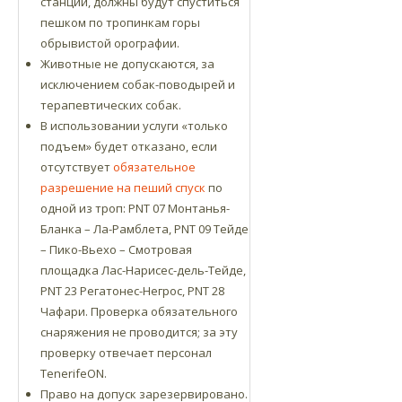
станции, должны будут спуститься
пешком по тропинкам горы
обрывистой орографии.
Животные не допускаются, за
исключением собак-поводырей и
терапевтических собак.
В использовании услуги «только
подъем» будет отказано, если
отсутствует
обязательное
разрешение на пеший спуск
по
одной из троп: PNT 07 Монтанья-
Бланка – Ла-Рамблета, PNT 09 Тейде
– Пико-Вьехо – Смотровая
площадка Лас-Нарисес-дель-Тейде,
PNT 23 Регатонес-Негрос, PNT 28
Чафари. Проверка обязательного
снаряжения не проводится; за эту
проверку отвечает персонал
TenerifeON.
Право на допуск зарезервировано.