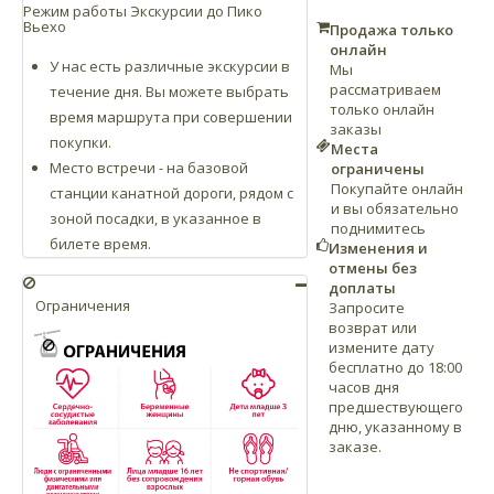
Режим работы Экскурсии до Пико
Вьехо
Продажа только
онлайн
У нас есть различные экскурсии в
Мы
рассматриваем
течение дня. Вы можете выбрать
только онлайн
время маршрута при совершении
заказы
покупки.
Места
Место встречи - на базовой
ограничены
Покупайте онлайн
станции канатной дороги, рядом с
и вы обязательно
зоной посадки, в указанное в
поднимитесь
билете время.
Изменения и
отмены без
доплаты
Ограничения
Запросите
возврат или
измените дату
бесплатно до 18:00
часов дня
предшествующего
дню, указанному в
заказе.