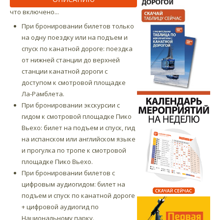
что включено...
При бронировании билетов только
на одну поездку или на подъем и
спуск по канатной дороге: поездка
от нижней станции до верхней
станции канатной дороги с
доступом к смотровой площадке
Ла-Рамблета.
При бронировании экскурсии с
гидом к смотровой площадке Пико
Вьехо: билет на подъем и спуск, гид
на испанском или английском языке
и прогулка по тропе к смотровой
площадке Пико Вьехо.
При бронировании билетов с
цифровым аудиогидом: билет на
подъем и спуск по канатной дороге
+ цифровой аудиогид по
Национальному парку.