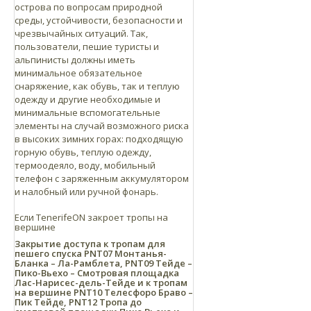
острова по вопросам природной
среды, устойчивости, безопасности и
чрезвычайных ситуаций. Так,
пользователи, пешие туристы и
альпинисты должны иметь
минимальное обязательное
снаряжение, как обувь, так и теплую
одежду и другие необходимые и
минимальные вспомогательные
элементы на случай возможного риска
в высоких зимних горах: подходящую
горную обувь, теплую одежду,
термоодеяло, воду, мобильный
телефон с заряженным аккумулятором
и налобный или ручной фонарь.
Если TenerifeON закроет тропы на
вершине
Закрытие доступа к тропам для
пешего спуска PNT07 Монтанья-
Бланка – Ла-Рамблета, PNT09 Тейде –
Пико-Вьехо – Смотровая площадка
Лас-Нарисес-дель-Тейде и к тропам
на вершине PNT10 Телесфоро Браво –
Пик Тейде, PNT12 Тропа до