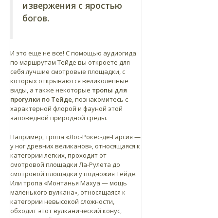
извержения с яростью
богов.
И это еще не все! С помощью аудиогида
по маршрутам Тейде вы откроете для
себя лучшие смотровые площадки, с
которых открываются великолепные
виды, а также некоторые
тропы для
прогулки по Тейде
, познакомитесь с
характерной флорой и фауной этой
заповедной природной среды.
Например, тропа «Лос-Рокес-де-Гарсия —
у ног древних великанов», относящаяся к
категории легких, проходит от
смотровой площадки Ла-Рулета до
смотровой площадки у подножия Тейде.
Или тропа «Монтанья Махуа — мощь
маленького вулкана», относящаяся к
категории невысокой сложности,
обходит этот вулканический конус,