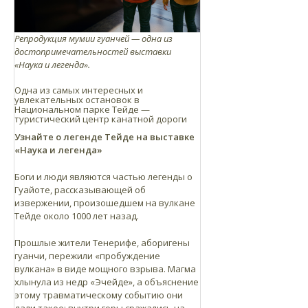
Репродукция мумии гуанчей — одна из
достопримечательностей выставки
«Наука и легенда».
Одна из самых интересных и
увлекательных остановок в
Национальном парке Тейде —
туристический центр канатной дороги
Узнайте о легенде Тейде на выставке
«Наука и легенда»
Боги и люди являются частью легенды о
Гуайоте, рассказывающей об
извержении, произошедшем на вулкане
Тейде около 1000 лет назад.
Прошлые жители Тенерифе, аборигены
гуанчи, пережили «пробуждение
вулкана» в виде мощного взрыва. Магма
хлынула из недр «Эчейде», а объяснение
этому травматическому событию они
дали такое: внутри горы сражались на