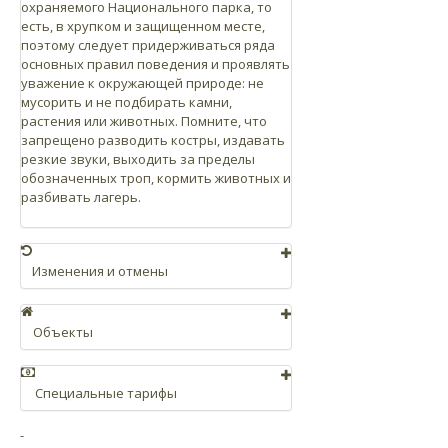
охраняемого Национального парка, то
есть, в хрупком и защищенном месте,
поэтому следует придерживаться ряда
основных правил поведения и проявлять
уважение к окружающей природе: не
мусорить и не подбирать камни,
растения или животных. Помните, что
запрещено разводить костры, издавать
резкие звуки, выходить за пределы
обозначенных троп, кормить животных и
разбивать лагерь.
Изменения и отмены
Можно изменить дату или отменить
заказ без дополнительной платы за 24
Объекты
часа до начала мероприятия. После
указанного срока удерживается 100%
Центр для посетителей Канатной дороги
оплаты.
Тейде, расположенный на базовой
Специальные тарифы
станции канатной дороги, находится на
Изменения даты действительны в
отметке 2536 метров над уровнем моря и
Единый билет на самостоятельный
течение 1 года, если заказ не был
в нем есть несколько прекрасно
-