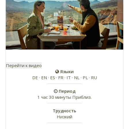
Перейти к видео
Языки
DE · EN · ES · FR · IT · NL · PL · RU
Период
1 час 30 минуты Приблиз.
Трудность
Низкий