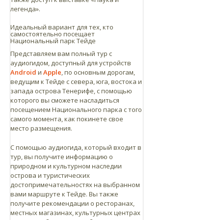
легенда».
Санта-Крус: 64 км
Ла-Лагуна: 55 км
Идеальный вариант для тех, кто
самостоятельно посещает
Пуэрто-де-ла-Крус: 45 км
Национальный парк Тейде
Лос-Гигантес: 52 км
Представляем вам полный тур с
Лос-Кристианос: 47 км
аудиогидом, доступный для устройств
Android
и
Apple
, по основным дорогам,
ведущим к Тейде с севера, юга, востока и
запада острова Тенерифе, с помощью
которого вы сможете насладиться
посещением Национального парка с того
самого момента, как покинете свое
место размещения.
С помощью аудиогида, который входит в
тур, вы получите информацию о
природном и культурном наследии
острова и туристических
достопримечательностях на выбранном
вами маршруте к Тейде. Вы также
получите рекомендации о ресторанах,
местных магазинах, культурных центрах