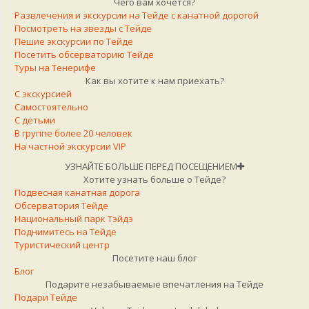
Чего вам хочется?
Развлечения и экскурсии на Тейде с канатной дорогой
Посмотреть на звезды с Тейде
Пешие экскурсии по Тейде
Посетить обсерваторию Тейде
Туры на Тенерифе
Как вы хотите к нам приехать?
С экскурсией
Самостоятельно
С детьми
В группе более 20 человек
На частной экскурсии VIP
УЗНАЙТЕ БОЛЬШЕ ПЕРЕД ПОСЕЩЕНИЕМ
Хотите узнать больше о Тейде?
Подвесная канатная дорога
Обсерватория Тейде
Национальный парк Тэйдэ
Поднимитесь на Тейде
Туристический центр
Посетите наш блог
Блог
Подарите незабываемые впечатления на Тейде
Подари Тейде