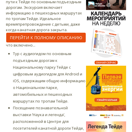
пути к Тейде по основным подъездным
дорогам. Экскурсия включает
информацию о пешеходных маршрутах
по тропам Тейде. Идеальное
времяпрепровождение с детьми, даже
когда канатная дорога закрыта.
ПЕРЕЙТИ К ПОЛНОМУ ОПИСАНИЮ
что включено...
Тур с аудиогидом по основным
подъездным дорогам к
Национальному парку Тейде с
цифровым аудиогидом для Android и
iOS, содержащим общую информацию
о Национальном парке,
автомобильных и пешеходных
маршрутах по тропам Тейде.
Посещение познавательной
выставки ‘Наука и легенда’,
расположенной в Центре для
посетителей канатной дороги Тейде,