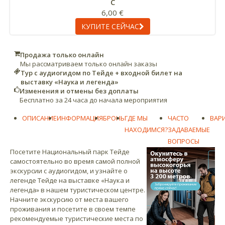
С
6,00 €
КУПИТЕ СЕЙЧАС
Продажа только онлайн
Мы рассматриваем только онлайн заказы
Тур с аудиогидом по Тейде + входной билет на
выставку «Наука и легенда»
Изменения и отмены без доплаты
Бесплатно за 24 часа до начала мероприятия
ОПИСАНИЕ
ИНФОРМАЦИЯ
БРОНЬ
ГДЕ МЫ
ЧАСТО
ВАР
НАХОДИМСЯ?
ЗАДАВАЕМЫЕ
ВОПРОСЫ
Посетите Национальный парк Тейде
самостоятельно во время самой полной
экскурсии с аудиогидом, и узнайте о
легенде Тейде на выставке «Наука и
легенда» в нашем туристическом центре.
Начните экскурсию от места вашего
проживания и посетите в своем темпе
рекомендуемые туристические места по