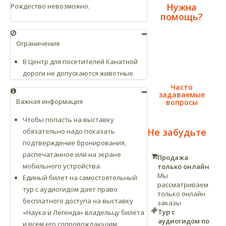
Нужна
Рождество невозможно.
помощь?
Ограничения
В Центр для посетителей Канатной
дороги не допускаются животные.
Часто
задаваемые
Важная информация
вопросы
Чтобы попасть на выставку
Не забудьте
обязательно надо показать
подтверждение бронирования,
распечатанное или на экране
Продажа
мобильного устройства.
только онлайн
Мы
Единый билет на самостоятельный
рассматриваем
тур с аудиогидом дает право
только онлайн
бесплатного доступа на выставку
заказы
Тур с
«Наука и Легенда» владельцу билета
аудиогидом по
и всем его сопровождающим.