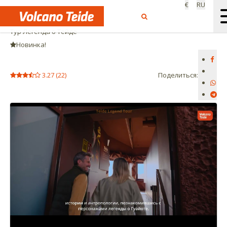
€
RU
Начало:
Самостоятельно
Тур Легенда о Тейде
Новинка!
3.27
(
22
)
Поделиться: