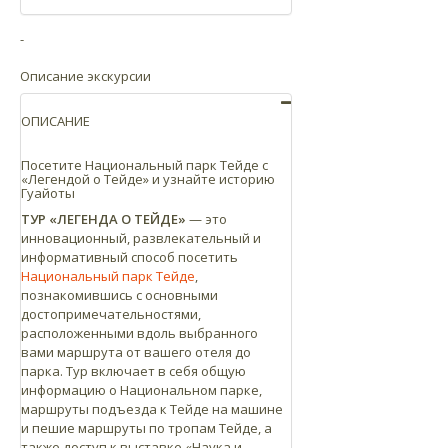
По шоссе TF-38 из Бока-де-Таусе до
-
Чио, которое пересекается с шоссе
TF-21.
Описание экскурсии
По шоссе TF-21 из Вилафлор до
Национального парка Тейде,
ОПИСАНИЕ
подъездной путь для туристических
зон Плайя-де-Лас-Америкас и Лос-
Посетите Национальный парк Тейде с
«Легендой о Тейде» и узнайте историю
Кристианос.
Гуайоты
Если вы находитесь рядом с Санта-Крус
ТУР «ЛЕГЕНДА О ТЕЙДЕ»
— это
или Ла-Лагуна
инновационный, развлекательный и
информативный способ посетить
По шоссе TF-24 от Ла-Лагуна до
Национальный парк Тейде
,
Портильо-де-ла-Вилья (шоссе
познакомившись с основными
Эсперанса), которое пересекается с
достопримечательностями,
шоссе TF-21, соединенное с базовой
расположенными вдоль выбранного
вами маршрута от вашего отеля до
станцией Канатной дороги на 43 км.
парка. Тур включает в себя общую
Дистанция
информацию о Национальном парке,
маршруты подъезда к Тейде на машине
Тейде приблизительно находится в часе
и пешие маршруты по тропам Тейде, а
езды на машине от любой точки острова.
также доступ к выставке «Наука и