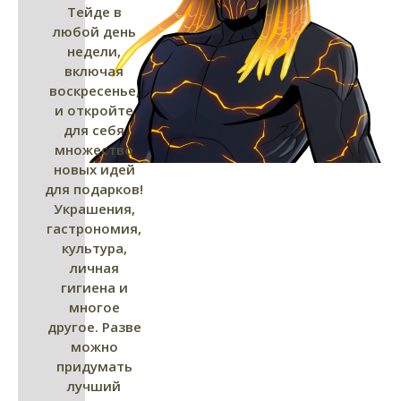
Тейде в
любой день
недели,
включая
воскресенье,
и откройте
для себя
множество
новых идей
для подарков!
Украшения,
гастрономия,
культура,
личная
гигиена и
многое
другое. Разве
можно
придумать
лучший