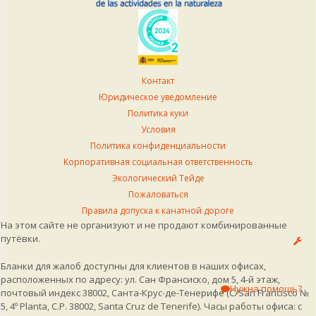
Контакт
Юридическое уведомление
Политика куки
Условия
Политика конфиденциальности
Корпоративная социальная ответственность
Экологический Тейде
Пожаловаться
Правила допуска к канатной дороге
На этом сайте не организуют и не продают комбинированные
путёвки.
Бланки для жалоб доступны для клиентов в наших офисах,
расположенных по адресу: ул. Сан Франсиско, дом 5, 4-й этаж,
Нужна помощь?
почтовый индекс 38002, Санта-Крус-де-Тенерифе (C/San Francisco №
5, 4º Planta, C.P. 38002, Santa Cruz de Tenerife). Часы работы офиса: с