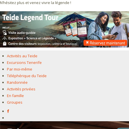
N’hésitez plus et venez vivre la légende !
Activités au Teide
Excursions Tenerife
Par moi-même
Téléphérique du Teide
Randonnée
Activités privées
En famille
Groupes