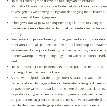
Houd er rekening mee dat we de boeking van de excursie
Wandeltocht beklimming van de Teide met Kabelbaan pas kunnen
bevestigen als we de vergunning voor de toegang tot de krater op
jouw naam hebben uitgegeven.
In het geval dat wij jouw boeking niet op tijd kunnen bevestigen,
bieden we je een alternatieve datum of vergoeden we het betaal
bedrag.
Daarnaast kun je jouw boeking onder geen enkele voorwaarden
meer annuleren als je deze excursie naar El Teide top eenmaal h
gereserveerd en wij jouw boeking hebben bevestigd, vanwege de
manier waarop het vergunningensysteem van het Nationale Park
werkt.
Het is noodzakelijk om je identiteitskaart of paspoort te tonen voo
toegang tot het pad naar de krater.
Als het wandelpad naar de top gesloten is, staat het Nationale Par
de Teide alleen de toegang toe aan federatieve bergbeklimmers d
op passende wijze kenbaar kunnen maken dat ze beschikken ov
de juiste vaardigheden en berguitrusting/-materiaal, met name
bergschoenen, stijgijzers en ijsbijlen. Het is de verantwoordelijkhe
van de klant om over dergelijke documentatie en middelen te