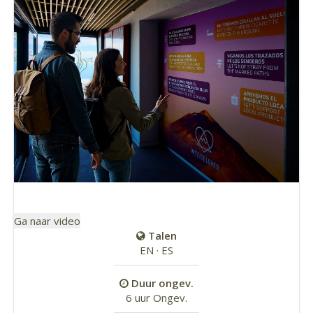
Ga naar video
Talen
EN · ES
Duur ongev.
6 uur Ongev.