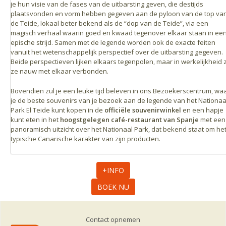
je hun visie van de fases van de uitbarsting geven, die destijds
plaatsvonden en vorm hebben gegeven aan de pyloon van de top va
de Teide, lokaal beter bekend als de “dop van de Teide”, via een
magisch verhaal waarin goed en kwaad tegenover elkaar staan in ee
epische strijd. Samen met de legende worden ook de exacte feiten
vanuit het wetenschappelijk perspectief over de uitbarsting gegeven.
Beide perspectieven lijken elkaars tegenpolen, maar in werkelijkheid z
ze nauw met elkaar verbonden.
Bovendien zul je een leuke tijd beleven in ons Bezoekerscentrum, wa
je de beste souvenirs van je bezoek aan de legende van het Nationaa
Park El Teide kunt kopen in de
officiële souvenirwinkel
en een hapje
kunt eten in het
hoogstgelegen café-restaurant van Spanje
met een
panoramisch uitzicht over het Nationaal Park, dat bekend staat om he
typische Canarische karakter van zijn producten.
+INFO
BOEK NU
Contact opnemen