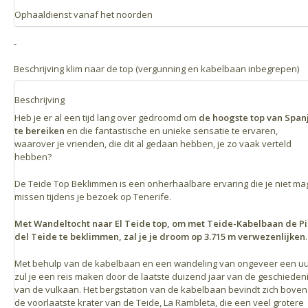
Via de snelweg TF-24, van La Laguna naar Portillo de la Villa (snel
Ophaaldienst vanaf het noorden
La Esperanza), die verbindt met de TF-21 en leidt naar het
-
basisstation op km 43.
2025/07/24
Interessante excursie met leuke gids, vertelde ook veel over de
Beschrijving klim naar de top (vergunning en kabelbaan inbegrepen)
Afstanden
geschiedenis van Tenerife. Goed georganiseerd en prettige
communicatie
De Teide bevindt zich op ongeveer één uur rijden vanaf elk mogelijk
Beschrijving
punt op het eiland.
Heb je er al een tijd lang over gedroomd om
de hoogste top van Span
2024/02/08
te bereiken
en die fantastische en unieke sensatie te ervaren,
Santa Cruz: 64 km
Top!
waarover je vrienden, die dit al gedaan hebben, je zo vaak verteld
La Laguna: 55 km
hebben?
Puerto de la Cruz: 45 km
Bekijk meer
De Teide Top Beklimmen is een onherhaalbare ervaring die je niet ma
Los Gigantes: 52 km
missen tijdens je bezoek op Tenerife.
Los Cristianos: 47 km
Met
Wandeltocht naar El Teide top, om met Teide-Kabelbaan de P
del Teide te beklimmen,
zal je je droom op 3.715 m verwezenlijken
.
Met behulp van de kabelbaan en een wandeling van ongeveer een u
zul je een reis maken door de laatste duizend jaar van de geschieden
van de vulkaan. Het bergstation van de kabelbaan bevindt zich boven
de voorlaatste krater van de Teide, La Rambleta, die een veel grotere