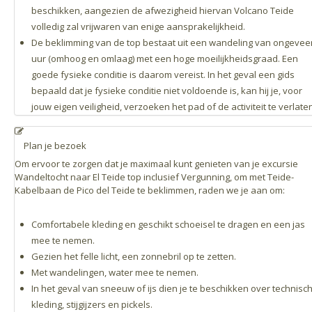
beschikken, aangezien de afwezigheid hiervan Volcano Teide
volledig zal vrijwaren van enige aansprakelijkheid.
De beklimming van de top bestaat uit een wandeling van ongevee
uur (omhoog en omlaag) met een hoge moeilijkheidsgraad. Een
goede fysieke conditie is daarom vereist. In het geval een gids
bepaald dat je fysieke conditie niet voldoende is, kan hij je, voor
jouw eigen veiligheid, verzoeken het pad of de activiteit te verlate
Plan je bezoek
Om ervoor te zorgen dat je maximaal kunt genieten van je excursie
Wandeltocht naar El Teide top inclusief Vergunning, om met Teide-
Kabelbaan de Pico del Teide te beklimmen, raden we je aan om:
Comfortabele kleding en geschikt schoeisel te dragen en een jas
mee te nemen.
Gezien het felle licht, een zonnebril op te zetten.
Met wandelingen, water mee te nemen.
In het geval van sneeuw of ijs dien je te beschikken over technisc
kleding, stijgijzers en pickels.