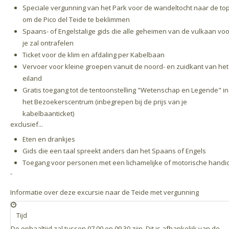
Speciale vergunning van het Park voor de wandeltocht naar de top
om de Pico del Teide te beklimmen
Spaans- of Engelstalige gids die alle geheimen van de vulkaan voo
je zal ontrafelen
Ticket voor de klim en afdaling per Kabelbaan
Vervoer voor kleine groepen vanuit de noord- en zuidkant van het
eiland
Gratis toegang tot de tentoonstelling "Wetenschap en Legende" in
het Bezoekerscentrum (inbegrepen bij de prijs van je
kabelbaanticket)
exclusief...
Eten en drankjes
Gids die een taal spreekt anders dan het Spaans of Engels
Toegang voor personen met een lichamelijke of motorische handi
-
Informatie over deze excursie naar de Teide met vergunning
Tijd
De ophaaltijd zal tussen 07.00 en 09.30 zijn. Dit is afhankelijk van de