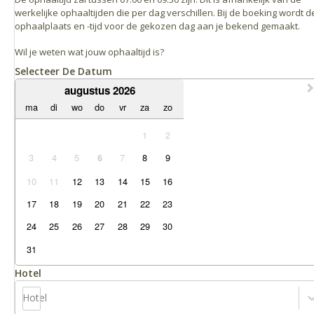
werkelijke ophaaltijden die per dag verschillen. Bij de boeking wordt d
ophaalplaats en -tijd voor de gekozen dag aan je bekend gemaakt.
Wil je weten wat jouw ophaaltijd is?
Selecteer De Datum
augustus 2026
ma
di
wo
do
vr
za
zo
1
2
3
4
5
7
8
9
6
10
11
12
13
14
15
16
17
18
19
20
21
22
23
24
25
26
27
28
29
30
31
Hotel
Hotel