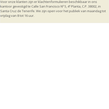
Voor onze klanten zijn er klachtenformulieren beschikbaar in ons
kantoor gevestigd te Calle San Francisco Nº 5, 4º Planta, C.P. 38002, in
Santa Cruz de Tenerife. We zijn open voor het publiek van maandag tot
vrijdag van 8 tot 16 uur.