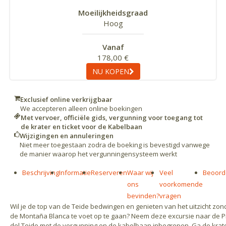
Moeilijkheidsgraad
Hoog
Vanaf
178,00 €
NU KOPEN
Exclusief online verkrijgbaar
We accepteren alleen online boekingen
Met vervoer, officiële gids, vergunning voor toegang tot
de krater en ticket voor de Kabelbaan
Wijzigingen en annuleringen
Niet meer toegestaan zodra de boeking is bevestigd vanwege
de manier waarop het vergunningensysteem werkt
Beschrijving
Informatie
Reserveren
Waar wij
Veel
Beoord
ons
voorkomende
bevinden?
vragen
Wil je de top van de Teide bedwingen en genieten van het uitzicht zon
de Montaña Blanca te voet op te gaan? Neem deze excursie naar de P
del Teide met de vergunning en de kabelbaan inbegrepen. Ga de krat