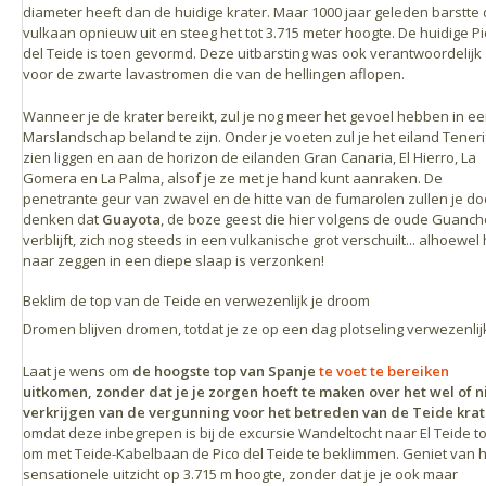
diameter heeft dan de huidige krater. Maar 1000 jaar geleden barstte
vulkaan opnieuw uit en steeg het tot 3.715 meter hoogte. De huidige Pi
del Teide is toen gevormd. Deze uitbarsting was ook verantwoordelijk
voor de zwarte lavastromen die van de hellingen aflopen.
Wanneer je de krater bereikt, zul je nog meer het gevoel hebben in e
Marslandschap beland te zijn. Onder je voeten zul je het eiland Teneri
zien liggen en aan de horizon de eilanden Gran Canaria, El Hierro, La
Gomera en La Palma, alsof je ze met je hand kunt aanraken. De
penetrante geur van zwavel en de hitte van de fumarolen zullen je d
denken dat
Guayota
, de boze geest die hier volgens de oude Guanc
verblijft, zich nog steeds in een vulkanische grot verschuilt... alhoewel h
naar zeggen in een diepe slaap is verzonken!
Beklim de top van de Teide en verwezenlijk je droom
Dromen blijven dromen, totdat je ze op een dag plotseling verwezenlijk
Laat je wens om
de hoogste top van Spanje
te voet te bereiken
uitkomen, zonder dat je je zorgen hoeft te maken over het wel of n
verkrijgen van de
vergunning voor het betreden van de Teide krat
omdat deze inbegrepen is bij de excursie Wandeltocht naar El Teide to
om met Teide-Kabelbaan de Pico del Teide te beklimmen. Geniet van 
sensationele uitzicht op 3.715 m hoogte, zonder dat je je ook maar