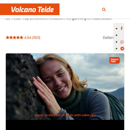
Begin
Wandeltochten op Tenerife
De Teide Top Beklimmen inclusief Vergunning en Kabelbaan
4.64
(
950
)
Delen