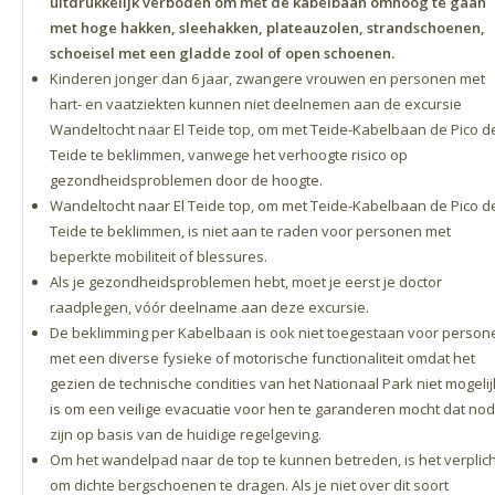
uitdrukkelijk verboden om met de kabelbaan omhoog te gaan
met hoge hakken, sleehakken, plateauzolen, strandschoenen,
schoeisel met een gladde zool of open schoenen.
Kinderen jonger dan 6 jaar, zwangere vrouwen en personen met
hart- en vaatziekten kunnen niet deelnemen aan de excursie
Wandeltocht naar El Teide top, om met Teide-Kabelbaan de Pico d
Teide te beklimmen, vanwege het verhoogte risico op
gezondheidsproblemen door de hoogte.
Wandeltocht naar El Teide top, om met Teide-Kabelbaan de Pico d
Teide te beklimmen, is niet aan te raden voor personen met
beperkte mobiliteit of blessures.
Als je gezondheidsproblemen hebt, moet je eerst je doctor
raadplegen, vóór deelname aan deze excursie.
De beklimming per Kabelbaan is ook niet toegestaan voor person
met een diverse fysieke of motorische functionaliteit omdat het
gezien de technische condities van het Nationaal Park niet mogelij
is om een veilige evacuatie voor hen te garanderen mocht dat nod
zijn op basis van de huidige regelgeving.
Om het wandelpad naar de top te kunnen betreden, is het verplich
om dichte bergschoenen te dragen. Als je niet over dit soort