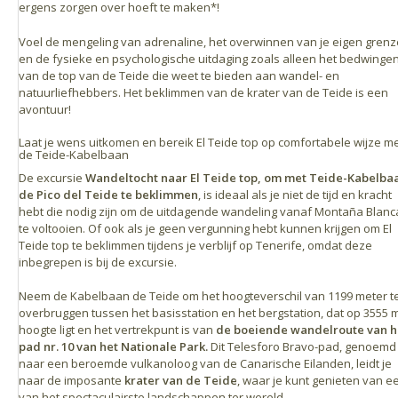
ergens zorgen over hoeft te maken*!
Voel de mengeling van adrenaline, het overwinnen van je eigen gren
en de fysieke en psychologische uitdaging zoals alleen het bedwinge
van de top van de Teide die weet te bieden aan wandel- en
natuurliefhebbers. Het beklimmen van de krater van de Teide is een
avontuur!
Laat je wens uitkomen en bereik El Teide top op comfortabele wijze m
de Teide-Kabelbaan
De excursie
Wandeltocht naar El Teide top, om met Teide-Kabelba
de Pico del Teide te beklimmen
, is ideaal als je niet de tijd en kracht
hebt die nodig zijn om de uitdagende wandeling vanaf Montaña Blanc
te voltooien. Of ook als je geen vergunning hebt kunnen krijgen om El
Teide top te beklimmen tijdens je verblijf op Tenerife, omdat deze
inbegrepen is bij de excursie.
Neem de Kabelbaan de Teide om het hoogteverschil van 1199 meter t
overbruggen tussen het basisstation en het bergstation, dat op 3555 
hoogte ligt en het vertrekpunt is van
de boeiende wandelroute van h
pad nr. 10 van het Nationale Park.
Dit Telesforo Bravo-pad, genoemd
naar een beroemde vulkanoloog van de Canarische Eilanden, leidt je
naar de imposante
krater van de Teide
, waar je kunt genieten van e
van het spectaculairste landschappen ter wereld.