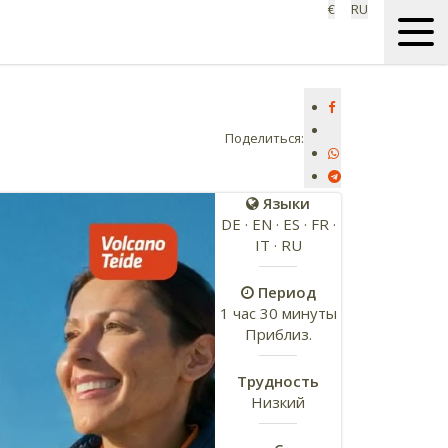
€
RU
Поделиться:
Языки
DE · EN · ES · FR ·
IT · RU
Период
1 час 30 минуты
Приблиз.
Трудность
Низкий