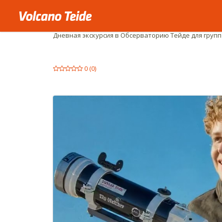
Начало:
Группы
Дневная экскурсия в Обсерваторию Тейде для групп
0
(
0
)