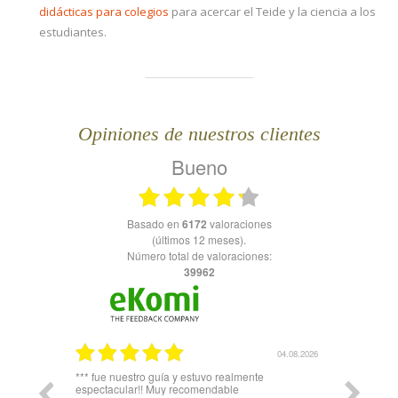
didácticas para colegios
para acercar el Teide y la ciencia a los
estudiantes.
Opiniones de nuestros clientes
Bueno
basado en
6172
valoraciones
(últimos 12 meses).
Número total de valoraciones:
39962
04.08.2026
04.08.2026
Igual haria falta un poquito de sombra, a la espera
Es precio
del teleferuco.