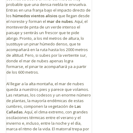
probable que una densa niebla te envuelva.
Entras en una franja bajo el impacto directo de
los
húmedos vientos alisios
que llegan desde
el noreste y forman el
mar de nubes
. Aquí, el
monteverde pinta de un verde intenso el
paisaje y sentirás un frescor que te pide
abrigo. Pronto, a los mil metros de altura, lo
sustituye un pinar húmedo denso, que te
acompañará en la ruta hasta los 2000 metros
de altitud. Pero, si subes por la vertiente sur,
donde el mar de nubes apenas logra
formarse, el pinar te acompañará ya a partir
de los 600 metros.
Al llegar a la alta montaña, el mar de nubes
queda a nuestros pies y parece que volamos.
Las retamas, los codesos y un enorme número
de plantas, la mayoría endémicas de estas
cumbres, componen la vegetación de
Las
Cañadas.
Aquí, el clima extremo, con grandes
oscilaciones térmicas entre el verano y el
invierno e, incluso, entre la noche y el día,
marca el ritmo de la vida. El matorral trepa por