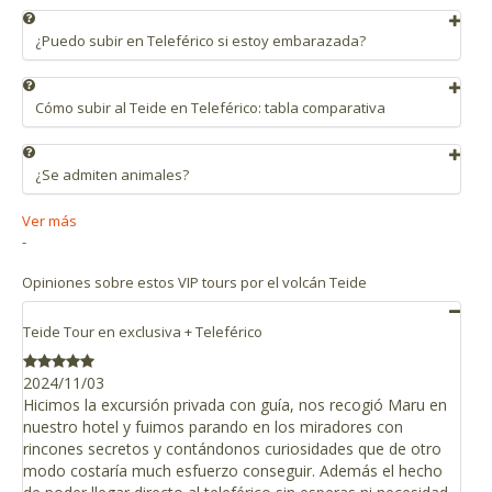
Ascenso al Pico del Teide
¿Puedo subir en Teleférico si estoy embarazada?
Permiso del Parque Nacional para acceder al cráter
No puedes usar el Teleférico estando embarazada, ya que la
Guía en otro idioma distinto a español o inglés,
subida conlleva un cambio brusco de presión y nivel de oxígeno.
Cómo subir al Teide en Teleférico: tabla comparativa
Cómo subir al Teide en Teleférico: tabla comparativa
¿Se admiten animales?
No se admiten animales, salvo perros guía y de terapia.
Ver más
-
Opiniones sobre estos VIP tours por el volcán Teide
Teide Tour en exclusiva + Teleférico
2024/11/03
Hicimos la excursión privada con guía, nos recogió Maru en
nuestro hotel y fuimos parando en los miradores con
rincones secretos y contándonos curiosidades que de otro
modo costaría much esfuerzo conseguir. Además el hecho