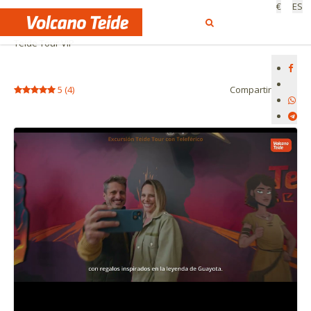
€
ES
Inicio
Actividades privadas
Teide Tour VIP
5
(
4
)
Compartir