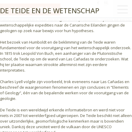
De Teide verschafte ons zeer veel informatie over de oude, continentale
€
NL
DE TEIDE EN DE WETENSCHAP
vulkanische zones en speelde zo een fundamentele, maar minder
bekende, rol in de oplossing van verschillende, door de eerste
natuuronderzoekers naar voren gebrachte problemen. Tijdens de eerste
wetenschappelijke expedities naar de Canarische Eilanden gingen de
geologen op zoek naar bewijs voor hun hypotheses.
Het bezoek van Humboldt en de beklimming van de Teide waren
fundamenteel voor de vooruitgang van het wetenschappelijk onderzoek.
In 1815 trok Leopold Von Buch, een aanhanger van de Plutonistische
school, de Teide op om de wand van Las Cañadas te onderzoeken. Wat
hij ter plaatse waarnam strookte allerminst met zijn eerdere
interpretaties.
Charles Lyell volgde zijn voorbeeld, trok eveneens naar Las Cañadas en
beschreef de waargenomen fenomenen en zijn conclusies in “Elements
of Geology”, één van de bepalende werken voor de vooruitgang van de
geologie.
De Teide is een wereldwijd erkende informatiebron en werd niet voor
niets in 2007 tot werelderfgoed uitgeroepen. De Teide beschikt niet alleen
over uitzonderlijke, geomorfologische kenmerken maar is bovendien
uniek. Dankzij deze uniciteit werd de vulkaan door de UNESCO