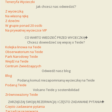
Teneryfa Wycieczki
Jak chcesz nas odwiedzić?
Z wycieczką
Na własną rękę
Z dziećmi
W grupie ponad 20 osób
Na prywatnej wycieczce VIP
CO WARTO WIEDZIEĆ PRZED WYCIECZKĄ
Chcesz dowiedzieć się więcej o Teide?
Kolejka linowa na Teide
Obserwatorium na Teide
Park Narodowy Teide
Wejdź na Teide
Centrum Zwiedzających
Odwiedź nasz blog
Blog
Podaruj komuś niezapomnianą wycieczkę na Teide
Podaruj Teide
Volcano Teide y sostenibilidad
Zrównoważony Teide
ZARZĄDZAJ SWOJĄ REZERWACJĄ I CZĘSTO ZADAWANE PYTANIA
Często zadawane pytania
Zarządzaj rezerwacją