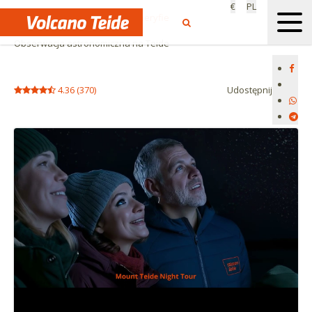
€
PL
Start
Oglądanie gwiazd na Teneryfie
Obserwacja astronomiczna na Teide
4.36
(
370
)
Udostępnij