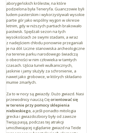
aborygeńskich królestw, na które
podzielona była Teneryfa. Guanczowie byli
ludem pasterskim i wykorzystywali wysokie
partie gór jako wspólny wygon w okresie
letnim, gdy w niższych partiach brakowało
pastwisk. Spędzali sezon na tych
wysokościach ze swymi stadami, a wraz
z nadejściem chłodu ponownie przeganiali
je na dół. Liczne stanowiska archeologiczne
na terenie parku narodowego świadczą
o obecności w nim człowieka w tamtych
czasach. Ujścia tuneli wulkanicznych,
jaskinie i jamy służyły za schronienie, a
nawet jako grobowce, w których składano
mumie zmarłych.
Za to w nocy są gwiazdy. Dużo gwiazd. Nasi
przewodnicy nauczą Cię
orientować się
w terenie przy pomocy sklepienia
niebieskiego
, a jeśli ponadto mitologia
grecka i gwiazdozbiory były od zawsze
Twoją pasją, podczas tej atrakcji
umożliwiającej oglądanie gwiazd na Teide