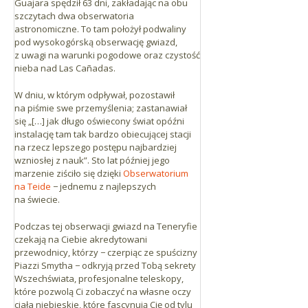
Guajara spędził 63 dni, zakładając na obu
Santa Cruz: 64 km
szczytach dwa obserwatoria
La Laguna: 55 km
astronomiczne. To tam położył podwaliny
Puerto de la Cruz: 45 km
pod wysokogórską obserwację gwiazd,
Los Gigantes: 52 km
z uwagi na warunki pogodowe oraz czystość
nieba nad Las Cañadas.
Los Cristianos: 47 km
W dniu, w którym odpływał, pozostawił
na piśmie swe przemyślenia; zastanawiał
się „[…] jak długo oświecony świat opóźni
instalację tam tak bardzo obiecującej stacji
na rzecz lepszego postępu najbardziej
wzniosłej z nauk”. Sto lat później jego
marzenie ziściło się dzięki
Obserwatorium
na Teide
− jednemu z najlepszych
na świecie.
Podczas tej obserwacji gwiazd na Teneryfie
czekają na Ciebie akredytowani
przewodnicy, którzy − czerpiąc ze spuścizny
Piazzi Smytha − odkryją przed Tobą sekrety
Wszechświata, profesjonalne teleskopy,
które pozwolą Ci zobaczyć na własne oczy
ciała niebieskie, które fascynują Cię od tylu