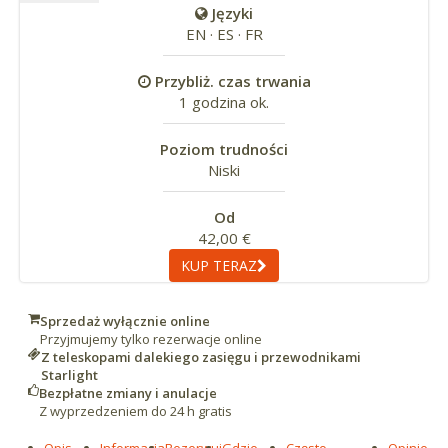
Języki
EN · ES · FR
Przybliż. czas trwania
1 godzina ok.
Poziom trudności
Niski
Od
42,00 €
KUP TERAZ
Sprzedaż wyłącznie online
Przyjmujemy tylko rezerwacje online
Z teleskopami dalekiego zasięgu i przewodnikami
Starlight
Bezpłatne zmiany i anulacje
Z wyprzedzeniem do 24 h gratis
Opis
Informacja
Rezerwuj
Gdzie
Często
Opinie