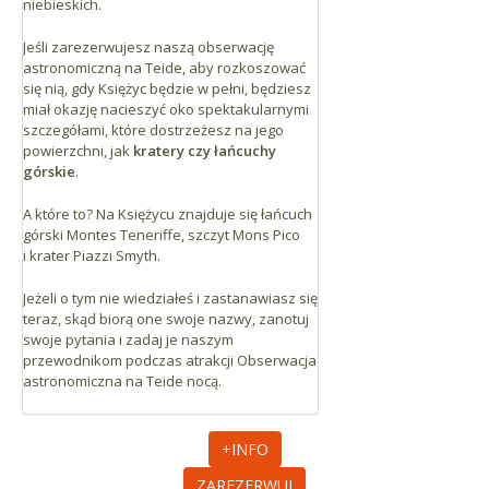
niebieskich.
Jeśli zarezerwujesz naszą obserwację
astronomiczną na Teide, aby rozkoszować
się nią, gdy Księżyc będzie w pełni, będziesz
miał okazję nacieszyć oko spektakularnymi
szczegółami, które dostrzeżesz na jego
powierzchni, jak
kratery czy łańcuchy
górskie
.
A które to? Na Księżycu znajduje się łańcuch
górski Montes Teneriffe, szczyt Mons Pico
i krater Piazzi Smyth.
Jeżeli o tym nie wiedziałeś i zastanawiasz się
teraz, skąd biorą one swoje nazwy, zanotuj
swoje pytania i zadaj je naszym
przewodnikom podczas atrakcji Obserwacja
astronomiczna na Teide nocą.
+INFO
ZAREZERWUJ