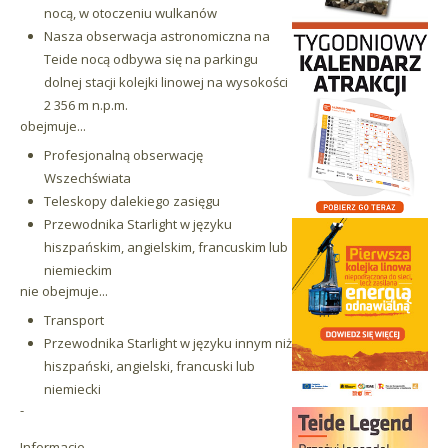
nocą, w otoczeniu wulkanów
Nasza obserwacja astronomiczna na
Teide nocą odbywa się na parkingu
dolnej stacji kolejki linowej na wysokości
2 356 m n.p.m.
obejmuje...
Profesjonalną obserwację
Wszechświata
Teleskopy dalekiego zasięgu
Przewodnika Starlight w języku
hiszpańskim, angielskim, francuskim lub
niemieckim
nie obejmuje...
Transport
Przewodnika Starlight w języku innym niż
hiszpański, angielski, francuski lub
niemiecki
-
Informacje