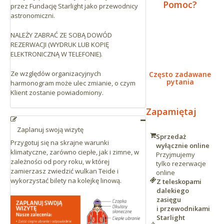
Pomoc?
przez Fundację Starlight jako przewodnicy
astronomiczni.
NALEŻY ZABRAĆ ZE SOBĄ DOWÓD
REZERWACJI (WYDRUK LUB KOPIĘ
ELEKTRONICZNĄ W TELEFONIE).
Ze względów organizacyjnych
Często zadawane
pytania
harmonogram może ulec zmianie, o czym
Klient zostanie powiadomiony.
Zapamiętaj
Zaplanuj swoją wizytę
Sprzedaż
Przygotuj się na skrajne warunki
wyłącznie online
klimatyczne, zarówno ciepłe, jak i zimne, w
Przyjmujemy
zależności od pory roku, w której
tylko rezerwacje
zamierzasz zwiedzić wulkan Teide i
online
wykorzystać bilety na kolejkę linową.
Z teleskopami
dalekiego
zasięgu
i przewodnikami
Starlight