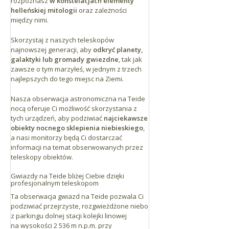
rozpoznasz
w konstelacjach elementy
helleńskiej mitologii
oraz zależności
między nimi.
Skorzystaj z naszych teleskopów
najnowszej generacji, aby
odkryć planety,
galaktyki lub gromady gwiezdne
, tak jak
zawsze o tym marzyłeś, w jednym z trzech
najlepszych do tego miejsc na Ziemi.
Nasza obserwacja astronomiczna na Teide
nocą oferuje Ci możliwość skorzystania z
tych urządzeń, aby podziwiać
najciekawsze
obiekty nocnego sklepienia niebieskiego
,
a nasi monitorzy będą Ci dostarczać
informacji na temat obserwowanych przez
teleskopy obiektów.
Gwiazdy na Teide bliżej Ciebie dzięki
profesjonalnym teleskopom
Ta obserwacja gwiazd na Teide pozwala Ci
podziwiać przejrzyste, rozgwieżdżone niebo
z parkingu dolnej stacji kolejki linowej
na wysokości 2 536 m n.p.m. przy