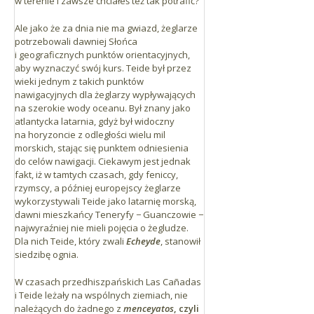
w terenie i zawsze chciałeś też tak potrafić?
Ale jako że za dnia nie ma gwiazd, żeglarze
potrzebowali dawniej Słońca
i geograficznych punktów orientacyjnych,
aby wyznaczyć swój kurs. Teide był przez
wieki jednym z takich punktów
nawigacyjnych dla żeglarzy wypływających
na szerokie wody oceanu. Był znany jako
atlantycka latarnia, gdyż był widoczny
na horyzoncie z odległości wielu mil
morskich, stając się punktem odniesienia
do celów nawigacji. Ciekawym jest jednak
fakt, iż w tamtych czasach, gdy feniccy,
rzymscy, a później europejscy żeglarze
wykorzystywali Teide jako latarnię morską,
dawni mieszkańcy Teneryfy − Guanczowie −
najwyraźniej nie mieli pojęcia o żegludze.
Dla nich Teide, który zwali
Echeyde
, stanowił
siedzibę ognia.
W czasach przedhiszpańskich Las Cañadas
i Teide leżały na wspólnych ziemiach, nie
należących do żadnego z
menceyatos
, czyli