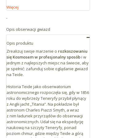
która łączy się z drogą TF-21.
Więcej
Dojazd z południowej części wyspy
-
Drogą TF-21 z Vilaflor do Parku
Opis obserwacji gwiazd
Narodowego Teide, droga dojazdowa
do ośrodków turystycznych Playa de Las
Opis produktu
Américas i Los Cristianos.
Zrealizuj swoje marzenie o
rozkoszowaniu
się Kosmosem w profesjonalny sposób
i w
Jeśli jesteś w pobliżu Santa Cruz lub La
Laguna
jednym z najlepszych miejsc na świecie, aby
je spełnić: zafunduj sobie oglądanie gwiazd
Drogą TF-24 z La Laguna do Portillo de la
na Teide.
Villa (Carretera de la Esperanza), która
Historia Teide jako obserwatorium
łączy się z drogą TF-21, prowadzącą do
astronomicznego rozpoczęła się, gdy w 1856
dolnej stacji Kolejki linowej na jej 43. km.
roku do wybrzeży Teneryfy przybił płynący
z Anglii jacht „Titania”. Na pokładzie był
Odległości
astronom Charles Piazzi Smyth, a wraz
Teide jest oddalony o około godzinę drogi
z nim ładunek przyrządów do obserwacji
samochodem od każdego miejsca na
astronomicznych. Udał się na ekspedycję
wyspie.
naukową na szczyty Teneryfy, ponad
poziom chmur, gdzie między Teide a górą