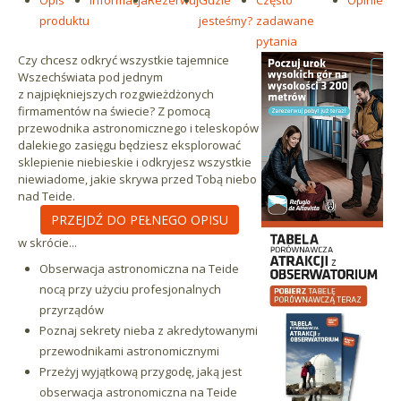
produktu
jesteśmy?
zadawane
pytania
Czy chcesz odkryć wszystkie tajemnice
Wszechświata pod jednym
z najpiękniejszych rozgwieżdżonych
firmamentów na świecie? Z pomocą
przewodnika astronomicznego i teleskopów
dalekiego zasięgu będziesz eksplorować
sklepienie niebieskie i odkryjesz wszystkie
niewiadome, jakie skrywa przed Tobą niebo
nad Teide.
PRZEJDŹ DO PEŁNEGO OPISU
w skrócie...
Obserwacja astronomiczna na Teide
nocą przy użyciu profesjonalnych
przyrządów
Poznaj sekrety nieba z akredytowanymi
przewodnikami astronomicznymi
Przeżyj wyjątkową przygodę, jaką jest
obserwacja astronomiczna na Teide