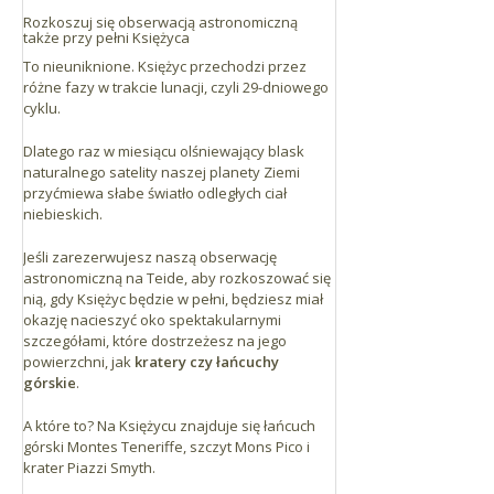
Rozkoszuj się obserwacją astronomiczną
także przy pełni Księżyca
To nieuniknione. Księżyc przechodzi przez
różne fazy w trakcie lunacji, czyli 29-dniowego
cyklu.
Dlatego raz w miesiącu olśniewający blask
naturalnego satelity naszej planety Ziemi
przyćmiewa słabe światło odległych ciał
niebieskich.
Jeśli zarezerwujesz naszą obserwację
astronomiczną na Teide, aby rozkoszować się
nią, gdy Księżyc będzie w pełni, będziesz miał
okazję nacieszyć oko spektakularnymi
szczegółami, które dostrzeżesz na jego
powierzchni, jak
kratery czy łańcuchy
górskie
.
A które to? Na Księżycu znajduje się łańcuch
górski Montes Teneriffe, szczyt Mons Pico i
krater Piazzi Smyth.