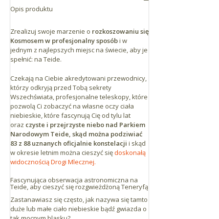
Jeśli zechcesz zatrzymać się w hotelu Parador,
Drogą TF-21, która łączy La Orotava z El
Opis produktu
nie powinno być żadnego problemu. Będziesz
Portillo de la Villa i przecina cały Park
jednak musiał sam dokonać rezerwacji w
Narodowy Teide. Kolejka linowa znajduje
Zrealizuj swoje marzenie o
rozkoszowaniu się
hotelu.
się na jej 43. km. (N28º 15' 17" W16º 37' 33")
Kosmosem w profesjonalny sposób
i w
jednym z najlepszych miejsc na świecie, aby je
Drogą TF-23, z Boca de Tauce do Chío,
spełnić: na Teide.
która łączy się z drogą TF-21.
Czekają na Ciebie akredytowani przewodnicy,
Dojazd z południa wyspy
którzy odkryją przed Tobą sekrety
Wszechświata, profesjonalne teleskopy, które
Drogą TF-21 z Vilaflor do Parku
pozwolą Ci zobaczyć na własne oczy ciała
Narodowego Teide, wjazd dla kurortów
niebieskie, które fascynują Cię od tylu lat
turystycznych Playa de Las Américas i Los
oraz
czyste i przejrzyste niebo nad Parkiem
Cristianos.
Narodowym Teide, skąd można podziwiać
83 z 88 uznanych oficjalnie konstelacji
i skąd
Jeśli znajdujesz się w pobliżu Santa Cruz lub La
w okresie letnim można cieszyć się
doskonałą
Laguna
widocznością Drogi Mlecznej.
Drogą TF-24 z La Laguna do Portillo de la
Fascynująca obserwacja astronomiczna na
Teide, aby cieszyć się rozgwieżdżoną Teneryfą
Villa (zwaną La Carretera de la Esperanza),
która łączy się z drogą TF-21 wiodącą do
Zastanawiasz się często, jak nazywa się tamto
duże lub małe ciało niebieskie bądź gwiazda o
dolnej stacji kolejki linowej, znajdującej się
tak mocnym blasku?