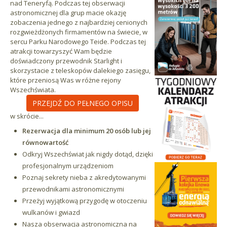
nad Teneryfą. Podczas tej obserwacji
astronomicznej dla grup macie okazję
zobaczenia jednego z najbardziej cenionych
rozgwieżdżonych firmamentów na świecie, w
sercu Parku Narodowego Teide. Podczas tej
atrakcji towarzyszyć Wam będzie
doświadczony przewodnik Starlight i
skorzystacie z teleskopów dalekiego zasięgu,
które przeniosą Was w różne rejony
Wszechświata.
PRZEJDŹ DO PEŁNEGO OPISU
w skrócie...
Rezerwacja dla minimum 20 osób lub jej
równowartość
Odkryj Wszechświat jak nigdy dotąd, dzięki
profesjonalnym urządzeniom
Poznaj sekrety nieba z akredytowanymi
przewodnikami astronomicznymi
Przeżyj wyjątkową przygodę w otoczeniu
wulkanów i gwiazd
Nasza obserwacja astronomiczna na