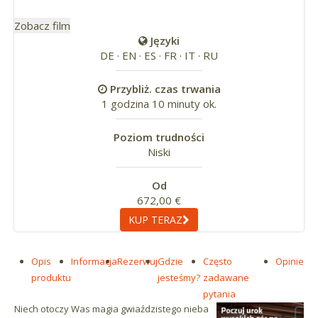
Zobacz film
Języki
DE · EN · ES · FR · IT · RU
Przybliż. czas trwania
1 godzina 10 minuty ok.
Poziom trudności
Niski
Od
672,00 €
KUP TERAZ
Opis
Informacja
Rezerwuj
Gdzie
Często
Opinie
produktu
jesteśmy?
zadawane
pytania
Niech otoczy Was magia gwiaździstego nieba