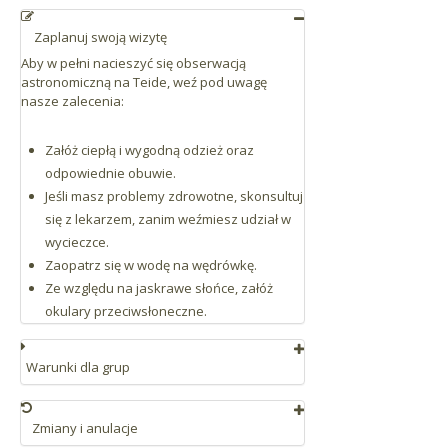
Zaplanuj swoją wizytę
Aby w pełni nacieszyć się obserwacją
astronomiczną na Teide, weź pod uwagę
nasze zalecenia:
Załóż ciepłą i wygodną odzież oraz
odpowiednie obuwie.
Jeśli masz problemy zdrowotne, skonsultuj
się z lekarzem, zanim weźmiesz udział w
wycieczce.
Zaopatrz się w wodę na wędrówkę.
Ze względu na jaskrawe słońce, załóż
okulary przeciwsłoneczne.
Warunki dla grup
Rezerwacja dla minimum 20 osób lub jej
równowartość
Zmiany i anulacje