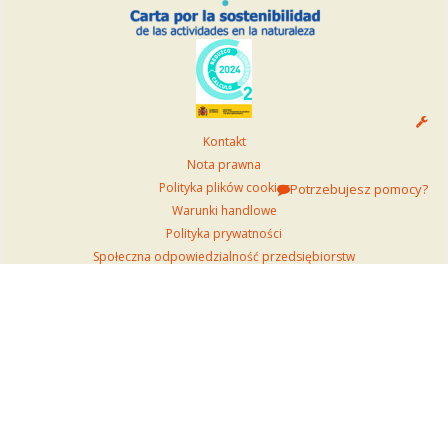
Kontakt
Nota prawna
Polityka plików cookies
Potrzebujesz pomocy?
Warunki handlowe
Polityka prywatności
Społeczna odpowiedzialność przedsiębiorstw
Zrównoważony Teide
Kanał zgłaszania nieprawidłowości
Zasady dostępu do Kolejki linowej
Za pośrednictwem tej strony nie jest prowadzona organizacja ani
sprzedaż wycieczek łączonych.
Formularze reklamacyjne są do dyspozycji klientów w naszych biurach
pod adresem Calle San Francisco 5, 4. piętro, 38002, Santa Cruz de
Tenerife. Godziny otwarcia: od poniedziałku do piątku od 8:00 do 16:00.