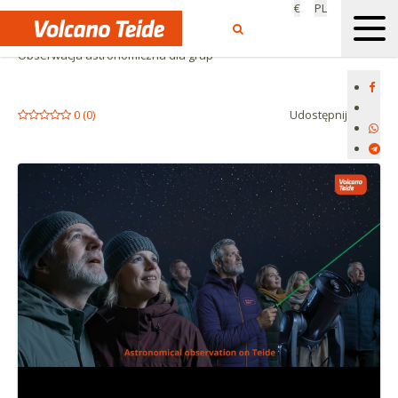
€
PL
Start
Grupy
Obserwacja astronomiczna dla grup
0
(
0
)
Udostępnij