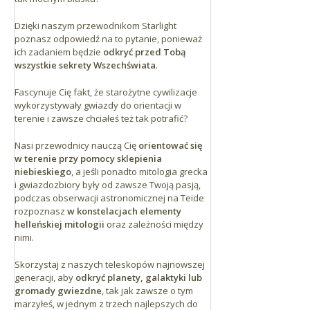
na jej 43. km.
Dzięki naszym przewodnikom Starlight
Odległości
poznasz odpowiedź na to pytanie, ponieważ
Teide jest oddalony o około godzinę drogi
ich zadaniem będzie
odkryć przed Tobą
samochodem od każdego miejsca na wyspie.
wszystkie sekrety Wszechświata
.
Fascynuje Cię fakt, że starożytne cywilizacje
Santa Cruz: 64 km
wykorzystywały gwiazdy do orientacji w
La Laguna: 55 km
terenie i zawsze chciałeś też tak potrafić?
Puerto de la Cruz: 45 km
Los Gigantes: 52 km
Nasi przewodnicy nauczą Cię
orientować się
w terenie przy pomocy sklepienia
Los Cristianos: 47 km
niebieskiego
, a jeśli ponadto mitologia grecka
i gwiazdozbiory były od zawsze Twoją pasją,
podczas obserwacji astronomicznej na Teide
rozpoznasz
w konstelacjach elementy
helleńskiej mitologii
oraz zależności między
nimi.
Skorzystaj z naszych teleskopów najnowszej
generacji, aby
odkryć planety, galaktyki lub
gromady gwiezdne
, tak jak zawsze o tym
marzyłeś, w jednym z trzech najlepszych do