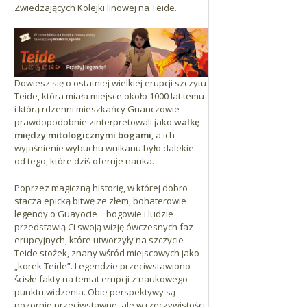
Zwiedzających Kolejki linowej na Teide.
Dowiesz się o ostatniej wielkiej erupcji szczytu
Teide, która miała miejsce około 1000 lat temu
i którą rdzenni mieszkańcy Guanczowie
prawdopodobnie zinterpretowali jako
walkę
między mitologicznymi bogami
, a ich
wyjaśnienie wybuchu wulkanu było dalekie
od tego, które dziś oferuje nauka.
Poprzez magiczną historię, w której dobro
stacza epicką bitwę ze złem, bohaterowie
legendy o Guayocie − bogowie i ludzie −
przedstawią Ci swoją wizję ówczesnych faz
erupcyjnych, które utworzyły na szczycie
Teide stożek, znany wśród miejscowych jako
„korek Teide”. Legendzie przeciwstawiono
ścisłe fakty na temat erupcji z naukowego
punktu widzenia. Obie perspektywy są
pozornie przeciwstawne, ale w rzeczywistości