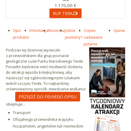
1.170,00 €
KUP TERAZ
Opis
Informacja
Rezerwuj
Gdzie
Często
Opinie
produktu
jesteśmy?
zadawane
pytania
Podczas tej dziennej wycieczki
z przewodnikiem dla grup poznacie
geologiczne cuda Parku Narodowego Teide.
Ponadto będziecie mieć możliwość dodania
do atrakcji wjazdu kolejką linową, aby
nacieszyć się ogólnodostępnymi szlakami
wokół szczytu Teide. To najbardziej
zrównoważony sposób zwiedzania wulkanu!
PRZEJDŹ DO PEŁNEGO OPISU
obejmuje...
Transport
Oficjalnego przewodnika w języku
hiszpańskim, angielskim lub niemieckim