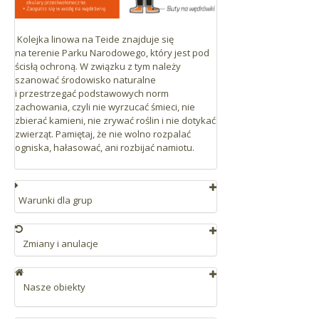
Kolejka linowa na Teide znajduje się
na terenie Parku Narodowego, który jest pod
ścisłą ochroną. W związku z tym należy
szanować środowisko naturalne
i przestrzegać podstawowych norm
zachowania, czyli nie wyrzucać śmieci, nie
zbierać kamieni, nie zrywać roślin i nie dotykać
zwierząt. Pamiętaj, że nie wolno rozpalać
ogniska, hałasować, ani rozbijać namiotu.
Warunki dla grup
Rezerwacja dla minimum 30 osób lub jej
równowartość.
Zmiany i anulacje
Rezerwacja wymaga potwierdzenia.
W przypadku zmian lub anulacji mają
Płatność kartą, przelewem bankowym lub
zastosowanie poniższe warunki:
Nasze obiekty
przez PayPal.
Mniej niż 30 dni wcześniej: 50%
Wizyta w Kolejce linowej na Teide