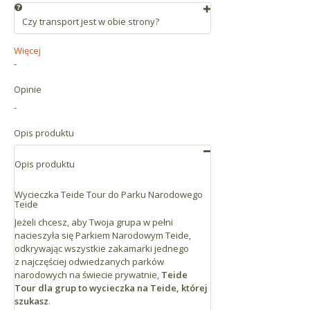
hiszpański, angielski lub niemiecki
Wędrówki na szczyt Pico del Teide
Czy transport jest w obie strony?
Zezwolenia Parku Narodowego Teide
Tak. Odbierzemy Cię z miejsca zbiórki i
na wejście na krater
Więcej
odwieziemy Cię z powrotem w to samo
Przewodnika w języku innym niż
-
miejsce.
hiszpański, angielski lub niemiecki
Opinie
Biletu na wjazd i zjazd Kolejką linową
.
-
Opis produktu
Opis produktu
Wycieczka Teide Tour do Parku Narodowego
Teide
Jeżeli chcesz, aby Twoja grupa w pełni
nacieszyła się Parkiem Narodowym Teide,
odkrywając wszystkie zakamarki jednego
z najczęściej odwiedzanych parków
narodowych na świecie prywatnie,
Teide
Tour dla grup to wycieczka na Teide, której
szukasz
.