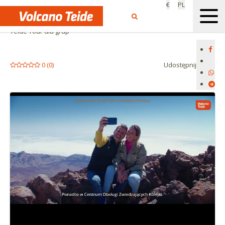
€
PL
Start
Grupy
Teide Tour dla grup
0
(
0
)
Udostępnij