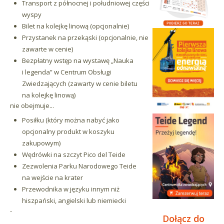
Transport z północnej i południowej części
wyspy
Bilet na kolejkę linową (opcjonalnie)
Przystanek na przekąski (opcjonalnie, nie
zawarte w cenie)
Bezpłatny wstęp na wystawę „Nauka
i legenda” w Centrum Obsługi
Zwiedzających (zawarty w cenie biletu
na kolejkę linową)
nie obejmuje...
Posiłku (który można nabyć jako
opcjonalny produkt w koszyku
zakupowym)
Wędrówki na szczyt Pico del Teide
Zezwolenia Parku Narodowego Teide
na wejście na krater
Przewodnika w języku innym niż
hiszpański, angielski lub niemiecki
-
Dołącz do