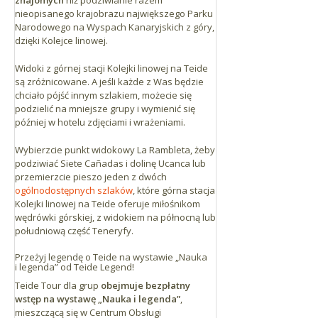
znajomych
niż podziwianie razem
nieopisanego krajobrazu największego Parku
Narodowego na Wyspach Kanaryjskich z góry,
dzięki Kolejce linowej.
Widoki z górnej stacji Kolejki linowej na Teide
są zróżnicowane. A jeśli każde z Was będzie
chciało pójść innym szlakiem, możecie się
podzielić na mniejsze grupy i wymienić się
później w hotelu zdjęciami i wrażeniami.
Wybierzcie punkt widokowy La Rambleta, żeby
podziwiać Siete Cañadas i dolinę Ucanca lub
przemierzcie pieszo jeden z dwóch
ogólnodostępnych szlaków
, które górna stacja
Kolejki linowej na Teide oferuje miłośnikom
wędrówki górskiej, z widokiem na północną lub
południową część Teneryfy.
Przeżyj legendę o Teide na wystawie „Nauka
i legenda” od Teide Legend!
Teide Tour dla grup
obejmuje bezpłatny
wstęp na wystawę „Nauka i legenda”
,
mieszczącą się w Centrum Obsługi