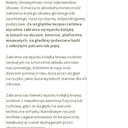
Należy obowiązkowo nosić odpowiednie
obuwie. Oznacza to absolutną konieczność
założenia krytego obuwia górskiego lub
sportowego, na przyczepnej, antypoślizgowej
podeszwie.
Ze względów bezpieczeństwa
wyraźnie zabrania się wjazdu kolejką
w butach na obcasie, koturnie, platformie,
wsuwanych, na gładkiej podeszwie bądź
z odkrytymi palcami lub piętą.
Zabrania się wjazdu kolejką linową osobom
cierpiącym na schorzenia układu sercowo-
naczyniowego, kobietom w ciąży oraz
dzieciom poniżej 3 roku życia przez wzgląd
na ryzyko, jakie duża wysokość stanowi dla ich
zdrowia.
Zabrania się również wjazdu kolejką linową
osobom z niepełnosprawnością fizyczną lub
ruchową, gdyż ze względu na warunki
techniczne w Parku Narodowym nie jest
możliwe zagwarantowanie im bezpiecznej
ewakuacji w czasie wymaganym przez
obowiązujące przepisy.