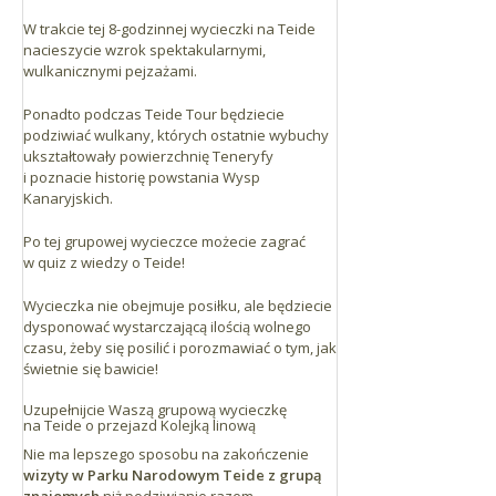
W trakcie tej 8-godzinnej wycieczki na Teide
nacieszycie wzrok spektakularnymi,
wulkanicznymi pejzażami.
Ponadto podczas Teide Tour będziecie
podziwiać wulkany, których ostatnie wybuchy
ukształtowały powierzchnię Teneryfy
i poznacie historię powstania Wysp
Kanaryjskich.
Po tej grupowej wycieczce możecie zagrać
w quiz z wiedzy o Teide!
Wycieczka nie obejmuje posiłku, ale będziecie
dysponować wystarczającą ilością wolnego
czasu, żeby się posilić i porozmawiać o tym, jak
świetnie się bawicie!
Uzupełnijcie Waszą grupową wycieczkę
na Teide o przejazd Kolejką linową
Nie ma lepszego sposobu na zakończenie
wizyty w Parku Narodowym Teide z grupą