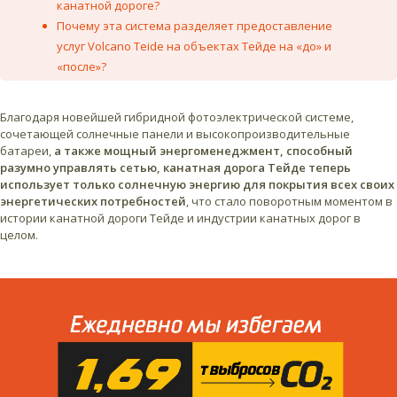
канатной дороге?
Почему эта система разделяет предоставление
услуг Volcano Teide на объектах Тейде на «до» и
«после»?
Благодаря новейшей гибридной фотоэлектрической системе,
сочетающей солнечные панели и высокопроизводительные
батареи,
а также мощный энергоменеджмент, способный
разумно управлять сетью, канатная дорога Тейде теперь
использует только солнечную энергию для покрытия всех своих
энергетических потребностей
, что стало поворотным моментом в
истории канатной дороги Тейде и индустрии канатных дорог в
целом.