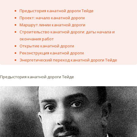
Предыстория канатной дороги Тейде
Проект: начало канатной дороги
Маршрут линии канатной дороги
Строительство канатной дороги: даты начала и
окончания работ
Открытие канатной дороги
Реконструкция канатной дороги
Энергетический переход канатной дороги Тейде
Предыстория канатной дороги Тейде