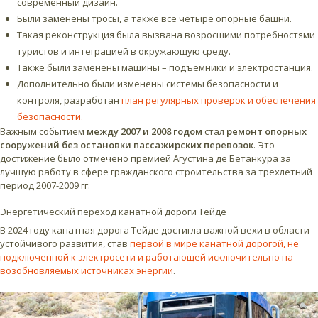
современный дизайн.
Были заменены тросы, а также все четыре опорные башни.
Такая реконструкция была вызвана возросшими потребностями
туристов и интеграцией в окружающую среду.
Также были заменены машины – подъемники и электростанция.
Дополнительно были изменены системы безопасности и
контроля, разработан
план регулярных проверок и обеспечения
безопасности.
Важным событием
между 2007 и 2008 годом
стал
ремонт опорных
сооружений без остановки пассажирских перевозок
. Это
достижение было отмечено премией Агустина де Бетанкура за
лучшую работу в сфере гражданского строительства за трехлетний
период 2007-2009 гг.
Энергетический переход канатной дороги Тейде
В 2024 году канатная дорога Тейде достигла важной вехи в области
устойчивого развития, став
первой в мире канатной дорогой, не
подключенной к электросети и работающей исключительно на
возобновляемых источниках энергии
.