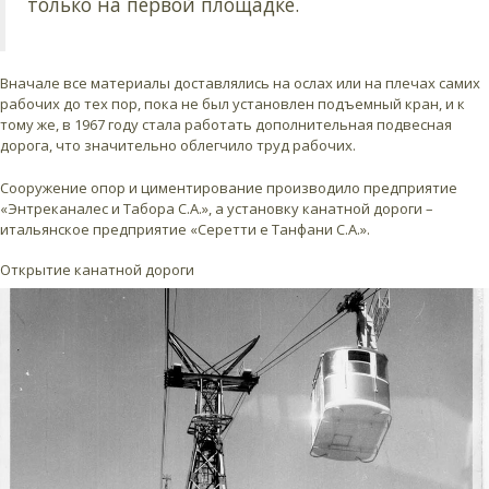
только на первой площадке.
Вначале все материалы доставлялись на ослах или на плечах самих
рабочих до тех пор, пока не был установлен подъемный кран, и к
тому же, в 1967 году стала работать дополнительная подвесная
дорога, что значительно облегчило труд рабочих.
Сооружение опор и циментирование производило предприятие
«Энтреканалес и Табора С.А.», а установку канатной дороги –
итальянское предприятие «Серетти е Танфани С.А.».
Открытие канатной дороги