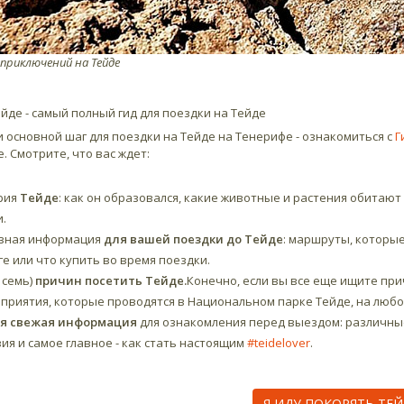
 приключений на Тейде
ейде - самый полный гид для поездки на Тейде
 основной шаг для поездки на Тейде на Тенерифе - ознакомиться с
Г
. Смотрите, что вас ждет:
рия
Тейде
: как он образовался, какие животные и растения обитают
.
зная информация
для вашей поездки до Тейде
: маршруты, которые
е или что купить во время поездки.
, семь)
причин посетить Тейде.
Конечно, если вы все еще ищите при
приятия, которые проводятся в Национальном парке Тейде, на любой
я свежая информация
для ознакомления перед выездом: различные
ия и самое главное - как стать настоящим
#teidelover
.
Я ИДУ ПОКОРЯТЬ ТЕЙ