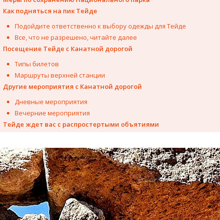
Как подняться на пик Тейде
Подойдите ответственно к выбору одежды для Тейде
Все, что не разрешено, читайте далее
Посещение Тейде с Канатной дорогой
Типы билетов
Маршруты верхней станции
Другие мероприятия с Канатной дорогой
Дневные мероприятия
Вечерние мероприятия
Тейде ждет вас с распростертыми объятиями