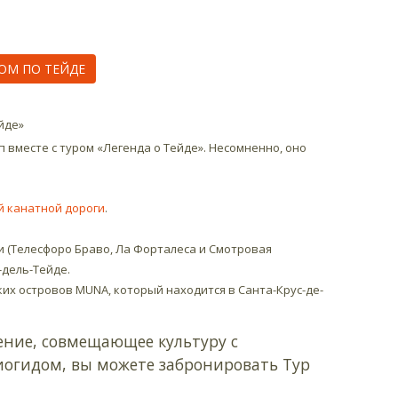
ОМ ПО ТЕЙДЕ
йде»
 вместе с туром «Легенда о Тейде». Несомненно, оно
й канатной дороги
.
и (Телесфоро Браво, Ла Форталеса и Смотровая
-дель-Тейде.
их островов MUNA, который находится в Санта-Крус-де-
ение, совмещающее культуру с
иогидом, вы можете забронировать Тур