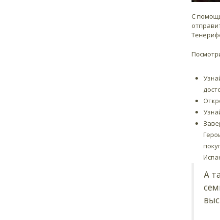
С помо
отправит
Тенериф
Посмотри
Узна
дост
Откр
Узнай
Заве
Геро
поку
Испа
А т
сем
выс