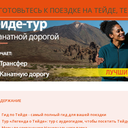
здесь, значит вы решили посетить один из самых важных памятник
ОТОВЬТЕСЬ К ПОЕЗДКЕ НА ТЕЙДЕ, Т
ДЕРЖАНИЕ
Гид по Тейде - самый полный гид для вашей поездки
Тур «Легенда о Тейде»: тур с аудиогидом, чтобы посетить Тейд
Меры по сохранению Национального парка