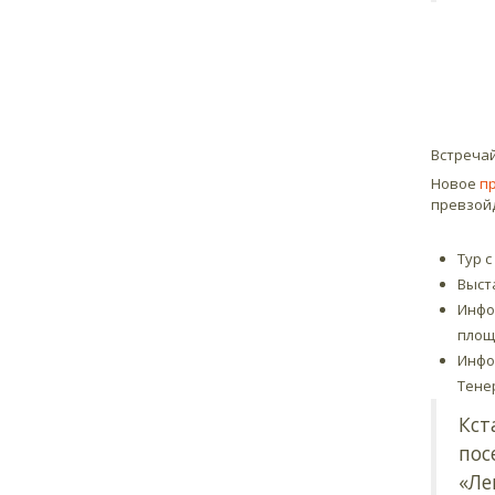
Встречай
Новое
пр
превзойд
Тур 
Выст
Инфо
площ
Инфо
Тене
Кст
пос
«Ле