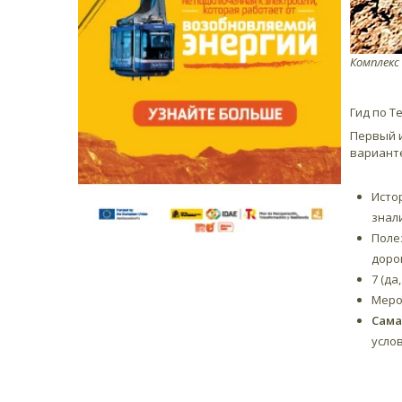
Комплекс
Гид по Т
Первый и
варианте
Исто
знали
Поле
дорог
7 (да
Меро
Сама
услов