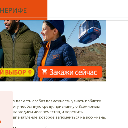
ов природы в мире —
Национальный парк Тейде
.
€
RU
ЕНЕРИФЕ
У вас есть особая возможность узнать поближе
эту необычную среду, признанную Всемирным
наследием человечества, и пережить
впечатление, которое запомниться на всю жизнь.
е