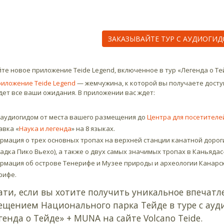
ЗАКАЗЫВАЙТЕ ТУР С АУДИОГИД
те новое приложение Teide Legend, включенное в тур «Легенда о Те
иложение Teide Legend
— жемчужина, к которой вы получаете доступ
ет все ваши ожидания. В приложении вас ждет:
с аудиогидом от места вашего размещения до
Центра для посетителе
авка «
Наука и легенда
» на 8 языках.
рмация о трех основных тропах на верхней станции канатной дорог
адка Пико Вьехо), а также о двух самых значимых тропах в Каньядас
рмация об острове Тенерифе и Музее природы и археологии Канарск
рифе.
ати,
если
вы хотите получить уникальное впечатл
ещением Национального парка Тейде в туре с ауд
генда о Тейде» + MUNA на сайте Volcano Teide.