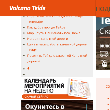
Если вы 
Подвесная канатная дорога
ПОДГ
Впечатления
Подготовьтесь к поездке на Тейде,
Тенерифе
Как добраться до Тейде
Маршруты Национального Парка
История канатной дороги
Цена и часы работы канатной дороги
Тейде
Посетить Тейде с закрытой Канатной
дорогой
СО