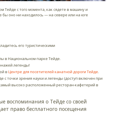
 Тейде с того момента, как сядете в машину и
е бы оно ни находилось — на севере или на юге
сладитесь его туристическими
пы в Национальном парке Тейде.
сонажей легенды!
ной в
Центре для посетителей канатной дороги Тейде
.
е с точки зрения науки и легенды (доступ включен при
и самый высоко расположенный ресторан-кафетерий в
мые воспоминания о Тейде со своей
дает право бесплатного посещения