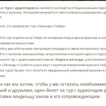
щью
тура с аудиогидом
вы сможете насладиться Национальным парком
есь к вулкану. Экскурсия начинается с места вашего размещения, гд
е.
те, что предлагает тур «Легенда о Тейде»:
йте, как подняться на Тейде по основным подъездным дорогам, и на
опримечательностями.
ойте для себя лучшие смотровые площадки и самые интересные тро
те о геологии, вулканологии, антропологии и истории парка от пер
ршите тур с аудиогидом выставкой «
Наука и легенда
», расположен
и «Легенды о Гуайоте» расскажут о крупном извержении вулкана Тейд
пке тура). Кроме того, посетите официальный сувенирный магазин 
нии.
ак как мы хотим, чтобы у вас остались незабывае
ьей и друзьями, один билет на тур с аудиогидом 
тавки владельцу заказа и его сопровождающим.