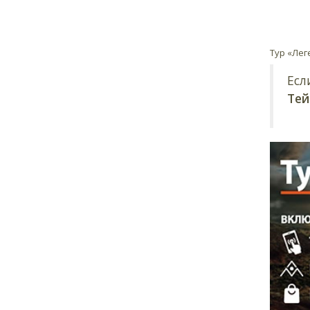
Тур «Лег
Есл
Тей