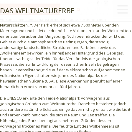
Die UNESCO hat im neuseeländischen Christchurch den Teide-
€
DE
DAS WELTNATURERBE
Nationalpark am 28. Juni 2007 zum Weltnaturerbe erklärt. Es sei
weltweit eine der „wertvollsten und verschiedenartigsten
vulkanischen Landschaftsformen mit außerordentlichen
Naturschätzen...“.
Der Park erhebt sich etwa 7.500 Meter über den
Meeresgrund und bildet die dritthöchste Vulkanstruktur der Welt inmitten
einer atemberaubenden Umgebung. Noch beeindruckender wirkt das
Gebiet durch die atmosphärischen Bedingungen, die ständig
andersartige landschaftliche Strukturen und Farbtöne sowie das
„Wolkenmeer“ bewirken, ein hinreißender Hintergrund des Gebirges.
Überaus wichtig ist der Teide für das Verständnis der geologischen
Prozesse, die zur Entwicklung der ozeanischen Inseln beigetragen
haben. Er vervollständigt die auf der Weltliste schon aufgenommenen
vulkanischen Eigenschaften wie jene des Nationalparks der
hawaiianischen Vulkane (USA). Diese Anerkennung beruht auf einer
beharrlichen Arbeit von mehr als fünf Jahren.
Die UNESCO erklärte den Teide-Nationalpark vorwiegend aus
geologischen Gründen zum Weltnaturerbe. Daneben bestehen jedoch
auch andere natürliche Schätze, einige davon nicht greifbar, wie die Licht-
und Farbenkombinationen, die sich in Raum und Zeit treffen. Die
Höhenlage des Parks bedingt aus mehreren Gründen dessen
vorwiegend trockenes Klima. Die feuchte Luft des Wolkenmeers ist
normalerweise in einer niedrigeren Lage zu finden.