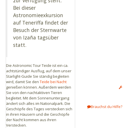
zur Verfügung steht.
die Info mit der warmen Kleidung
Bei dieser
ernst und packt genug ein. Es wird
Astronomieexkursion
dort oben RICHTIG KALT ! In kann
auf Teneriffa findet der
diese Tour sehr empfehlen. Danke
an alle Beteiligten für dieses schöne
Besuch der Sternwarte
Erlebnis !
von Izaña tagsüber
statt.
Weitere Bewertungen anzeigen
Die Astronomic Tour Teide ist ein ca.
achtstündiger Ausflug, auf dem unser
Starlight-Guide Sie ständig begleiten
wird, damit Sie den
Teide bei Nacht
genießen können. Außerdem werden
Sie von den nachtaktiven Tieren
begleitet. Mit dem Sonnenuntergang
ändert sich alles im Nationalpark. Die
Brauchst du Hilfe?
Geschöpfe des Tages verstecken sich
in ihren Häusern und die Geschöpfe
der Nacht kommen aus ihren
Verstecken.