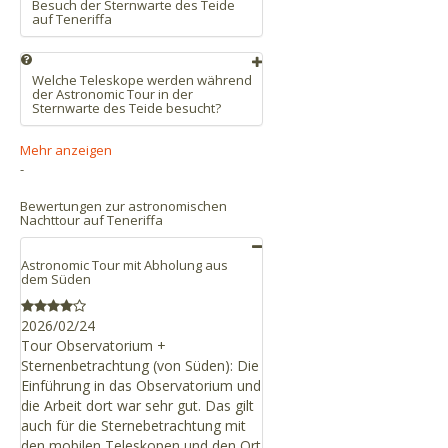
Starlight-Guide in anderer Sprache
und Puerto de la Cruz aus ca. eine
Besuch der Sternwarte des Teide
Aktivitäten und Ausflüge auf dem Teide
auf Teneriffa
Stunde.
als Englisch oder Spanisch
an, den wir für Sie vorbereitet haben,
Besuch der Sternwarte des Teide auf
damit Sie sämtliche Informationen, die
Seine Koordinaten sind:
Teneriffa
Sie über unsere Aktivitäten benötigen,
Länge:
Welche Teleskope werden während
16°30'36.1"
West - Breite:
auf einen Blick zusammen haben.
der Astronomic Tour in der
28°18'08.3"
Nord. UTM: 28.302294,
Sternwarte des Teide besucht?
-16.510021
Üblicherweise werden das Teleskop
Mehr anzeigen
Carlos Sánchez oder an dessen Stelle
Google Map
-
das Teleskop IAC 80 besichtigt.
Bewertungen zur astronomischen
Nachttour auf Teneriffa
Astronomic Tour mit Abholung aus
dem Süden
2026/02/24
Tour Observatorium +
Sternenbetrachtung (von Süden): Die
Einführung in das Observatorium und
die Arbeit dort war sehr gut. Das gilt
auch für die Sternebetrachtung mit
den mobilen Teleskopen und den Ort