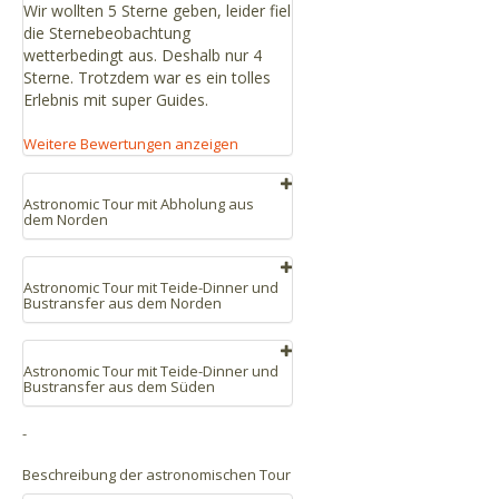
Wir wollten 5 Sterne geben, leider fiel
die Sternebeobachtung
wetterbedingt aus. Deshalb nur 4
Sterne. Trotzdem war es ein tolles
Erlebnis mit super Guides.
Weitere Bewertungen anzeigen
Astronomic Tour mit Abholung aus
dem Norden
2025/09/30
Astronomic Tour mit Teide-Dinner und
Absolut empfehlenswert! Das ist ein
Bustransfer aus dem Norden
einmaliges Erlebnis und wird von
einem super Team begleitet. 6
2025/10/12
Sterne sind definitiv verdient. :-)
Astronomic Tour mit Teide-Dinner und
Gute Tour. Ich hätte mir mehr
Bustransfer aus dem Süden
Nutzung der Teleskope gewünscht.
2025/09/28
-
2026/07/31
Rundum empfehlenswert. Sehr
*****
2025/09/18
interessante Führung und
Beschreibung der astronomischen Tour
Bei diesem Event war jeder Cent sein
Präsentation. Guide Luca vermittelte