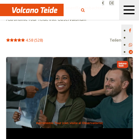
€
DE
Startseite
Sternenhimmel auf Teneriffa beobachten
Astronomic Tour Teide inkl. Observatorium
4.58
(
528
)
Teilen