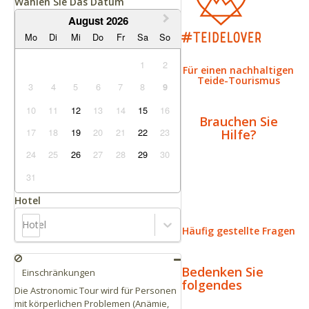
Wählen Sie Das Datum
August 2026
Mo
Di
Mi
Do
Fr
Sa
So
1
2
Für einen nachhaltigen
Teide-Tourismus
3
4
5
6
7
8
9
10
11
12
13
14
15
16
Brauchen Sie
17
18
19
20
21
22
23
Hilfe?
24
25
26
27
28
29
30
31
Hotel
Hotel
Häufig gestellte Fragen
Bedenken Sie
Einschränkungen
folgendes
Die Astronomic Tour wird für Personen
mit körperlichen Problemen (Anämie,