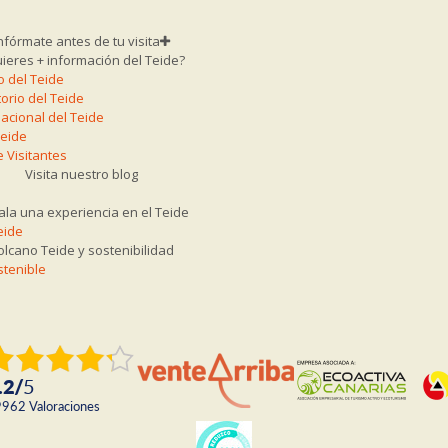
nfórmate antes de tu visita
ieres + información del Teide?
o del Teide
orio del Teide
acional del Teide
Teide
 Visitantes
Visita nuestro blog
la una experiencia en el Teide
eide
olcano Teide y sostenibilidad
stenible
.2
/
5
9962
valoraciones