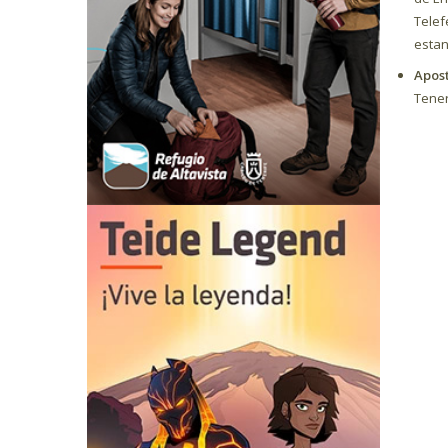
Telef
estan
Apost
Tener