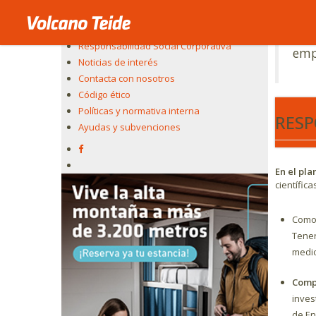
Corporativa
Se c
Convocatorias e información al accionista
prim
Responsabilidad Social Corporativa
emp
Noticias de interés
Contacta con nosotros
Código ético
Teleféri
Políticas y normativa interna
RESP
las norma
Ayudas y subvenciones
personal,
instalaci
En el pla
científica
Com
Tener
medio
Compr
inves
de En