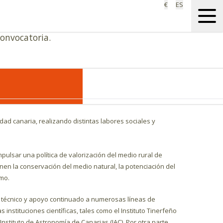
€
ES
eneral Ordinaria que tendrá lugar, en
0 horas en el domicilio social de la
onvocatoria.
responsabilidad social, implicándose en el cumplimiento de
insular, con unas condiciones de trabajo avanzadas para su
e amplios protocolos para la sostenibilidad de sus
dad canaria, realizando distintas labores sociales y
impulsar una política de valorización del medio rural de
en la conservación del medio natural, la potenciación del
mo.
 técnico y apoyo continuado a numerosas líneas de
instituciones científicas, tales como el Instituto Tinerfeño
nstituto de Astronomía de Canarias (IAC). Por otra parte,