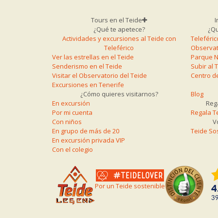
Tours en el Teide
I
¿Qué te apetece?
¿Qu
Actividades y excursiones al Teide con
Teleféric
Teleférico
Observat
Ver las estrellas en el Teide
Parque N
Senderismo en el Teide
Subir al 
Visitar el Observatorio del Teide
Centro de
Excursiones en Tenerife
¿Cómo quieres visitarnos?
Blog
En excursión
Rega
Por mi cuenta
Regala T
Con niños
V
En grupo de más de 20
Teide So
En excursión privada VIP
Con el colegio
Por un Teide sostenible
4
3