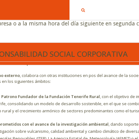
onvoca a los señores accionistas a la próxima Junta G
era convocatoria, el próximo día 23 de junio a las 16:0
resa o a la misma hora del día siguiente en segunda c
co del Teide
mantiene una actitud muy activa en los distintos ámbitos de 
ONSABILIDAD SOCIAL CORPORATIVA
s de prevención de riesgos laborales, contratando personas del ámbito 
 cumpliendo con las normas de igualdad de oportunidades y disponiendo d
ones en el
Parque Nacional del Teide
.
no externo
, colabora con otras instituciones en pos del avance de la socie
s en los siguientes ámbitos:
o
Patrono Fundador de la Fundación Tenerife Rural
, con el objetivo de 
ife, consolidando un modelo de desarrollo sostenible, en el que se combin
 rural y el crecimiento armónico de sectores predominantes como el turis
ometidos con el avance de la investigación ambiental
, dando soporte
tigación sobre vulcanismo, calidad ambiental y cambio climático de diversas 
ergías Renovables (ITER), La Agencia Estatal de Meteorología (AEMET) o el I