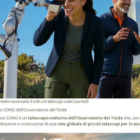
mentre osservano il sole con telescopi solari portatili
o SONG dell’Osservatorio del Teide
opio SONG è un
telescopio notturno dell’Osservatorio del Teide
che, con 
ettazione e costruzione di una
rete globale di piccoli telescopi per lo stu