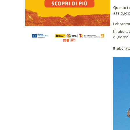
Questo te
assiduo p
Laborator
Il labora
di giorno.
Il laborat