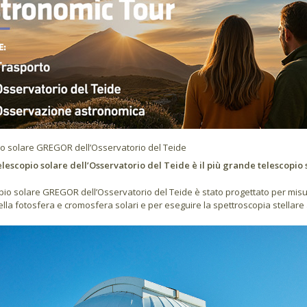
o solare GREGOR dell’Osservatorio del Teide
lescopio solare dell’Osservatorio del Teide è il più grande telescopio
opio solare GREGOR dell’Osservatorio del Teide è stato progettato per misu
ella fotosfera e cromosfera solari e per eseguire la spettroscopia stellare 