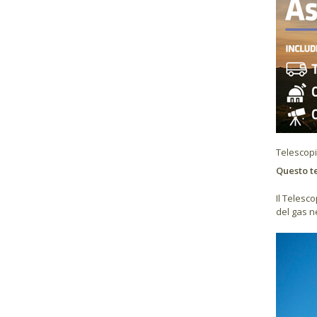
Telescopi
Questo te
Il Telesc
del gas n