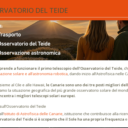
RVATORIO DEL TEIDE
prende a funzionare il primo telescopio dell’Osservatorio del Teide
, c
vazione solare e all’astronomia robotica
, dando inizio all’Astrofisica nelle 
sieme al Cile e alle Hawaii,
le Canarie sono uno dei tre posti migliori dell
amo la situazione geografica del più grande osservatorio solare del mondo
centra i migliori telescopi solari europei
.
 sull’Osservatorio del Teide
ll’
Istituto di Astrofisica delle Canarie
, istituzione che contribuisce alla ric
rvatorio del Teide si è scoperto che il Sole ha una propria frequenza
e 