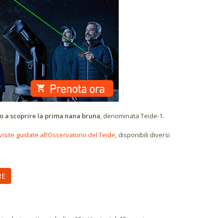
do a scoprire la prima nana bruna
, denominata Teide-1.
visite guidate all’Osservatorio del Teide
, disponibili diversi
RE