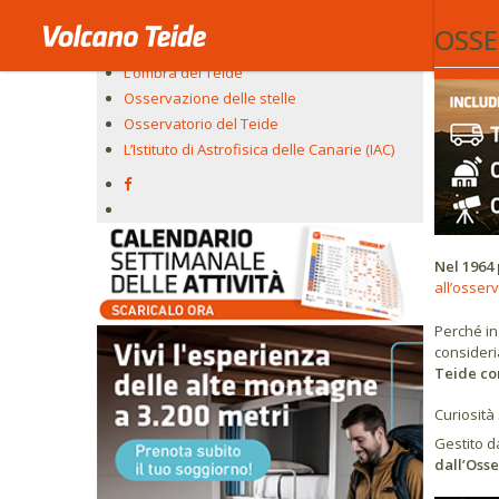
Osservatorio del Teide
OSSE
Pico Viejo al tramonto
L’ombra del Teide
Osservazione delle stelle
Osservatorio del Teide
L’Istituto di Astrofisica delle Canarie (IAC)
Nel 1964 
all’osser
Perché in
consideri
Teide con
Curiosità
Gestito da
dall’Osse