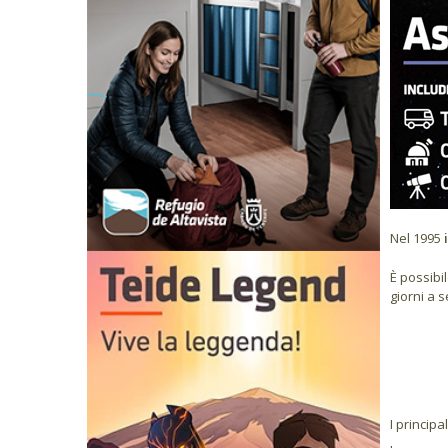
Nel 1995
È possibi
giorni a 
I principa