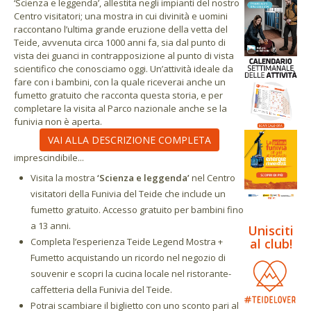
‘Scienza e leggenda’, allestita negli impianti del nostro
Centro visitatori; una mostra in cui divinità e uomini
raccontano l’ultima grande eruzione della vetta del
Teide, avvenuta circa 1000 anni fa, sia dal punto di
vista dei guanci in contrapposizione al punto di vista
scientifico che conosciamo oggi. Un’attività ideale da
fare con i bambini, con la quale riceverai anche un
fumetto gratuito che racconta questa storia, e per
completare la visita al Parco nazionale anche se la
funivia non è aperta.
VAI ALLA DESCRIZIONE COMPLETA
imprescindibile...
Visita la mostra
‘Scienza e leggenda’
nel Centro
visitatori della Funivia del Teide che include un
fumetto gratuito. Accesso gratuito per bambini fino
a 13 anni.
Unisciti
Completa l’esperienza Teide Legend Mostra +
al club!
Fumetto acquistando un ricordo nel negozio di
souvenir e scopri la cucina locale nel ristorante-
caffetteria della Funivia del Teide.
Potrai scambiare il biglietto con uno sconto pari al