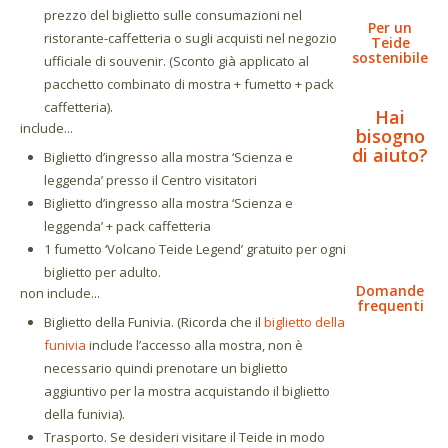
prezzo del biglietto sulle consumazioni nel
Per un
ristorante-caffetteria o sugli acquisti nel negozio
Teide
sostenibile
ufficiale di souvenir. (Sconto già applicato al
pacchetto combinato di mostra + fumetto + pack
caffetteria).
Hai
include...
bisogno
di aiuto?
Biglietto d’ingresso alla mostra ‘Scienza e
leggenda’ presso il Centro visitatori
Biglietto d’ingresso alla mostra ‘Scienza e
leggenda’ + pack caffetteria
1 fumetto ‘Volcano Teide Legend’ gratuito per ogni
biglietto per adulto.
Domande
non include...
frequenti
Biglietto della Funivia. (Ricorda che il
biglietto della
funivia
include l’accesso alla mostra, non è
necessario quindi prenotare un biglietto
aggiuntivo per la mostra acquistando il biglietto
della funivia).
Trasporto. Se desideri visitare il Teide in modo