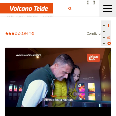
€
IT
Home
Per conto mio
Teide Legend Mostra + Fumetto
2.94
(
46
)
Condividi