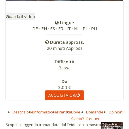
Guarda il video
Lingue
DE · EN · ES · FR · IT · NL · PL · RU
Durata appross.
20 minuti Appross
Difficoltà
Bassa
Da
3,00 €
ACQUISTA ORA
Descrizione
Informazione
Prenota
Dove
Domande
Opinioni
Siamo?
frequenti
Scopri la leggenda tramandata dal Teide con la mostra