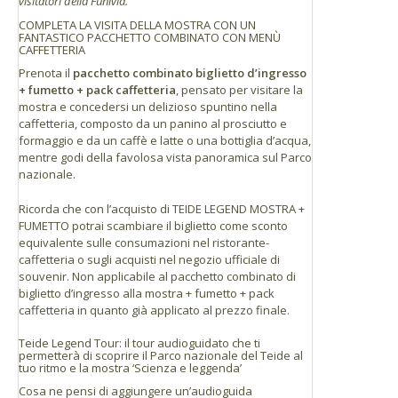
visitatori della Funivia.
COMPLETA LA VISITA DELLA MOSTRA CON UN
FANTASTICO PACCHETTO COMBINATO CON MENÙ
CAFFETTERIA
Prenota il
pacchetto combinato biglietto d’ingresso
+ fumetto + pack caffetteria
, pensato per visitare la
mostra e concedersi un delizioso spuntino nella
caffetteria, composto da un panino al prosciutto e
formaggio e da un caffè e latte o una bottiglia d’acqua,
mentre godi della favolosa vista panoramica sul Parco
nazionale.
Ricorda che con l’acquisto di TEIDE LEGEND MOSTRA +
FUMETTO potrai scambiare il biglietto come sconto
equivalente sulle consumazioni nel ristorante-
caffetteria o sugli acquisti nel negozio ufficiale di
souvenir. Non applicabile al pacchetto combinato di
biglietto d’ingresso alla mostra + fumetto + pack
caffetteria in quanto già applicato al prezzo finale.
Teide Legend Tour: il tour audioguidato che ti
permetterà di scoprire il Parco nazionale del Teide al
tuo ritmo e la mostra ‘Scienza e leggenda’
Cosa ne pensi di aggiungere un’audioguida