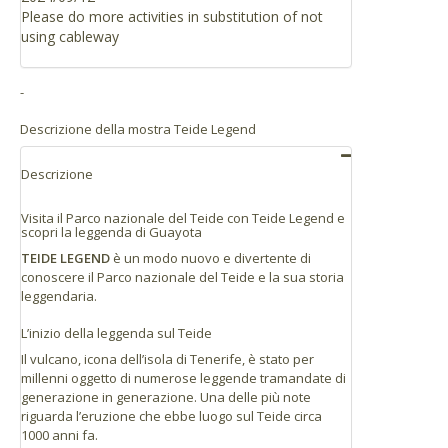
biglietto d’ingresso con uno sconto equivalente nel
Please do more activities in substitution of not
Se ti trovi vicino a Santa Cruz o La Laguna
negozio ufficiale o nel ristorante-caffetteria.
using cableway
Prendere la strada TF-24 da La Laguna a Portillo
de la Villa (Carretera de la Esperanza), che si
-
collega alla TF-21 che si congiunge con la stazione
base della Funivia al km 43.
Descrizione della mostra Teide Legend
Distanze
Descrizione
Il Teide si trova all’incirca a un’ora di distanza in
macchina da qualsiasi punto dell’isola.
Visita il Parco nazionale del Teide con Teide Legend e
scopri la leggenda di Guayota
Santa Cruz: 64 km
TEIDE LEGEND
è un modo nuovo e divertente di
La Laguna: 55 km
conoscere il Parco nazionale del Teide e la sua storia
Puerto de la Cruz: 45 km
leggendaria.
Los Gigantes: 52 km
L’inizio della leggenda sul Teide
Los Cristianos: 47 km
Il vulcano, icona dell’isola di Tenerife, è stato per
millenni oggetto di numerose leggende tramandate di
generazione in generazione. Una delle più note
riguarda l’eruzione che ebbe luogo sul Teide circa
1000 anni fa.