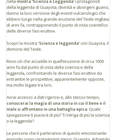
nella
mostra ‘Scienza e Leggenda’
i protagonisti
della leggenda di Guayota, divinità e aborigeni guanci,
danno la loro versione degli eventi vulcanologici che
ebbero luogo nella grande eruzione del Teide migliaia
di anni fa, contrapponendo il punto di vista scientifico
delle diverse fasi eruttive.
Scopri la mostra
‘Scienza e leggenda’
con Guayota, il
demone del Teide.
Rivivi ciò che accadde in quell’eruzione di circa 1000
anni fa dal punto di vista della scienza e della
leggenda, confrontando le diverse fasi eruttive da
entrambe le prospettive, apparentemente opposte,
ma molto legate tra loro.
Avrai accesso a dati rigorosi e, allo stesso tempo,
conoscerai la magia di una storia in cui il bene e il
male si affrontano in una battaglia epica
. Quale
spiegazione ti piacerà di più? Ti intriga di più la scienza
o la leggenda?
Le persone che ti parleranno di questo emozionante
episodio sono i protagonisti stessi: Guayota, Achamán