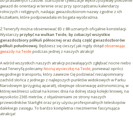
do pradawnych czasów. Starożytne cywilizacje wykorzystywały położenie
gwiazd do orientacji w terenie oraz przy sporządzaniu kalendarzy
rolniczych i religijnych, nadając gwiazdozbiorom nazwy zgodne z ich
kształtami, które podpowiadała im bogata wyobraźnia.
Z Teneryfy można obserwować 83 z 88 uznanych oficjalnie konstelacji.
Wystarczy
przybyć na wulkan Teide, by zobaczyć wszystkie
gwiazdozbiory półkuli północnej oraz dużą część gwiazdozbiorów
półkuli południowej.
Będziesz się cieszyć jak nigdy dotąd
obserwując
gwiazdy na Teide
podczas jednej z naszych atrakcji!
A wśród wszystkich naszych atrakcji pozwalających zgłębiać nocne niebo
nad Teneryfą polecamy
Nocną wycieczkę na Teide
, ponieważ oprócz
wygodnego transportu, który zawiezie Cię podziwiać
niezapomniany
zachód słońca z jednego z najlepszych punktów widokowych w Parku
Narodowym (przygotuj aparat!), obejmuje obserwację astronomiczną, w
której weźmiesz udział na koniec dnia na dolnej stacji kolejki linowej, na
wysokości 2365 metrów, z objaśnieniami ze strony naszych
przewodników Starlight oraz przy użyciu profesjonalnych teleskopów
dalekiego zasięgu. To bardzo kompletna i niezmiernie fascynująca
atrakcja!