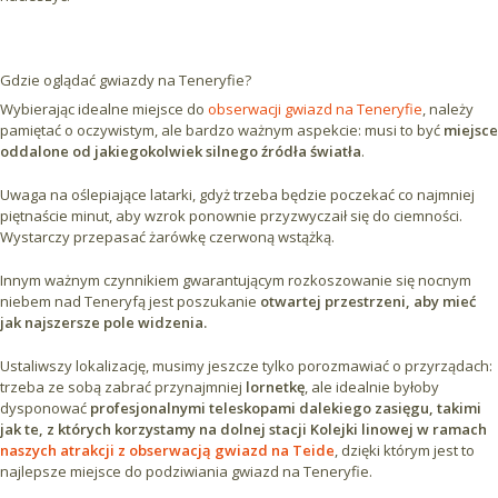
Gdzie oglądać gwiazdy na Teneryfie?
Wybierając idealne miejsce do
obserwacji gwiazd na Teneryfie
, należy
pamiętać o oczywistym, ale bardzo ważnym aspekcie: musi to być
miejsce
oddalone od jakiegokolwiek silnego źródła światła
.
Uwaga na oślepiające latarki, gdyż trzeba będzie poczekać co najmniej
piętnaście minut, aby wzrok ponownie przyzwyczaił się do ciemności.
Wystarczy przepasać żarówkę czerwoną wstążką.
Innym ważnym czynnikiem gwarantującym rozkoszowanie się nocnym
niebem nad Teneryfą jest poszukanie
otwartej przestrzeni, aby mieć
jak najszersze pole widzenia.
Ustaliwszy lokalizację, musimy jeszcze tylko porozmawiać o przyrządach:
trzeba ze sobą zabrać przynajmniej
lornetkę
, ale idealnie byłoby
dysponować
profesjonalnymi teleskopami dalekiego zasięgu, takimi
jak te, z których korzystamy na dolnej stacji Kolejki linowej w ramach
naszych atrakcji z obserwacją gwiazd na Teide
, dzięki którym jest to
najlepsze miejsce do podziwiania gwiazd na Teneryfie.