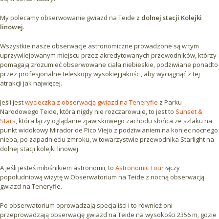
My polecamy obserwowanie gwiazd na Teide
z dolnej stacji Kolejki
linowej.
Wszystkie nasze obserwacje astronomiczne prowadzone są w tym
uprzywilejowanym miejscu przez akredytowanych przewodników, którzy
pomagają zrozumieć obserwowane ciała niebieskie, podziwiane ponadto
przez profesjonalne teleskopy wysokiej jakości, aby wyciągnąć z tej
atrakcji jak najwięcej.
Jeśli jest
wycieczka z obserwacją gwiazd na Teneryfie
z Parku
Narodowego Teide, która nigdy nie rozczarowuje, to jest to
Sunset &
Stars
, która łączy oglądanie zjawiskowego zachodu słońca ze szlaku na
punkt widokowy Mirador de Pico Viejo z podziwianiem na koniec nocnego
nieba, po zapadnięciu zmroku, w towarzystwie przewodnika Starlight na
dolnej stacji kolejki linowej.
A jeśli jesteś miłośnikiem astronomii, to
Astronomic Tour
łączy
popołudniową wizytę w Obserwatorium na Teide z nocną obserwacją
gwiazd na Teneryfie.
Po obserwatorium oprowadzają specjaliści i to również oni
przeprowadzają obserwację gwiazd na Teide na wysokości 2356 m, gdzie