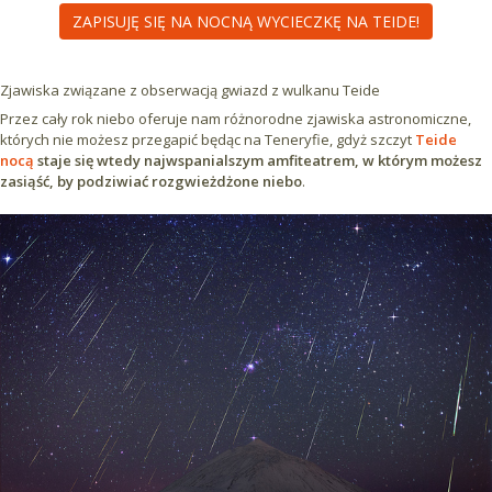
ZAPISUJĘ SIĘ NA NOCNĄ WYCIECZKĘ NA TEIDE!
Zjawiska związane z obserwacją gwiazd z wulkanu Teide
Przez cały rok niebo oferuje nam różnorodne zjawiska astronomiczne,
których nie możesz przegapić będąc na Teneryfie, gdyż szczyt
Teide
nocą
staje się wtedy najwspanialszym amfiteatrem, w którym możesz
zasiąść, by podziwiać rozgwieżdżone niebo
.