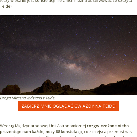
A czy wiesz ile jest konstelacji i ile z nich można obserwować ze szczytu
Teide?
Droga Mleczna widziana z Teide.
ZABIERZ MNIE OGLĄDAĆ GWIAZDY NA TEIDE!
Według Międzynarodowej Unii Astronomicznej
rozgwieżdżone niebo
prezentuje nam każdej nocy 88 konstelacji,
co z miejsca przenosi nas