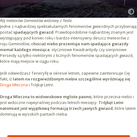
Rój meteorów Geminidów widziany z Teide.
Jedne z najbardziej spektakularnych fenomenów gwiezdnych przybierają
postać
spadających gwiazd
. Prawdopodobnie najbardziej znanym jest
występujący pod koniec roku i bardzo intensywny deszcz meteorów z
roju Geminidów,
chociaż niebo prezentuje nam spadające gwiazdy
niemal każdego miesiąca
: styczniowe Kwadrantydy czy sierpniowe
Perseidy są tylko niektórymi z licznych fenomenów spadających gwiazd,
które mają miejsce w ciągu roku.
Jeśli odwiedzasz Teneryfę w okresie letnim, zapewne zainteresuje Cię
fakt, iż
latem na rozgwieżdżonym niebie szczególnie wyróżniają się
Droga Mleczna
i Trójkąt Letni.
Droga Mleczna to widowiskowe mgliste pasmo,
które przecina niebo i
jest widoczne najwyraźniej podczas letnich miesięcy.
Trójkąt Letni
natomiast jest wyjątkową formacją trzech jasnych gwiazd
, które latem
dominują w wysokich partiach nieba.