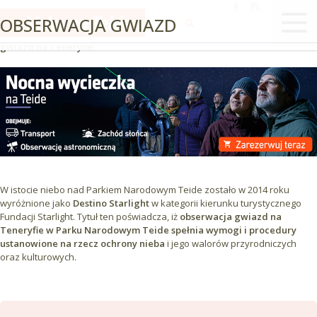
Teneryfa to wyspa szczęśliwa i to nie tylko ze względu na swój klimat.
€
PL
OBSERWACJA GWIAZD
Szczyty jej gór znajdują się z dala od zanieczyszczenia świetlnego
obszarów miejskich, co czyni je
najlepszym miejscem do obserwacji
gwiazd na Teneryfie
.
W istocie niebo nad Parkiem Narodowym Teide zostało w 2014 roku
wyróżnione jako
Destino Starlight
w kategorii kierunku turystycznego
Fundacji Starlight. Tytuł ten poświadcza, iż
obserwacja gwiazd na
Teneryfie w Parku Narodowym Teide spełnia wymogi i procedury
ustanowione na rzecz ochrony nieba
i jego walorów przyrodniczych
oraz kulturowych.