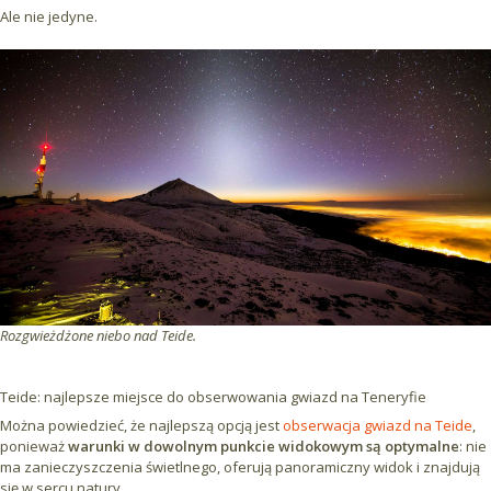
Ale nie jedyne.
Rozgwieżdżone niebo nad Teide.
Teide: najlepsze miejsce do obserwowania gwiazd na Teneryfie
Można powiedzieć, że najlepszą opcją jest
obserwacja gwiazd na Teide
,
ponieważ
warunki w dowolnym punkcie widokowym są optymalne
: nie
ma zanieczyszczenia świetlnego, oferują panoramiczny widok i znajdują
się w sercu natury.