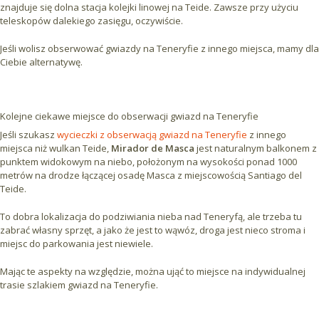
znajduje się dolna stacja kolejki linowej na Teide. Zawsze przy użyciu
teleskopów dalekiego zasięgu, oczywiście.
Jeśli wolisz obserwować gwiazdy na Teneryfie z innego miejsca, mamy dla
Ciebie alternatywę.
Kolejne ciekawe miejsce do obserwacji gwiazd na Teneryfie
Jeśli szukasz
wycieczki z obserwacją gwiazd na Teneryfie
z innego
miejsca niż wulkan Teide,
Mirador de Masca
jest naturalnym balkonem z
punktem widokowym na niebo, położonym na wysokości ponad 1000
metrów na drodze łączącej osadę Masca z miejscowością Santiago del
Teide.
To dobra lokalizacja do podziwiania nieba nad Teneryfą, ale trzeba tu
zabrać własny sprzęt, a jako że jest to wąwóz, droga jest nieco stroma i
miejsc do parkowania jest niewiele.
Mając te aspekty na względzie, można ująć to miejsce na indywidualnej
trasie szlakiem gwiazd na Teneryfie.