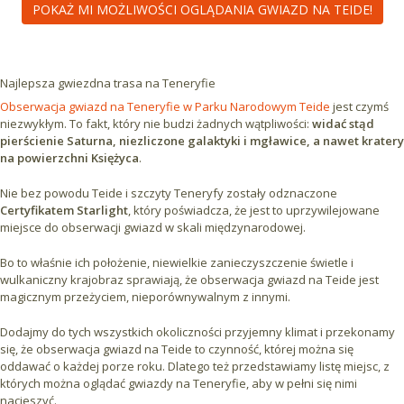
POKAŻ MI MOŻLIWOŚCI OGLĄDANIA GWIAZD NA TEIDE!
Najlepsza gwiezdna trasa na Teneryfie
Obserwacja gwiazd na Teneryfie w Parku Narodowym Teide
jest czymś
niezwykłym. To fakt, który nie budzi żadnych wątpliwości:
widać stąd
pierścienie Saturna, niezliczone galaktyki i mgławice, a nawet kratery
na powierzchni Księżyca
.
Nie bez powodu Teide i szczyty Teneryfy zostały odznaczone
Certyfikatem Starlight
, który poświadcza, że jest to uprzywilejowane
miejsce do obserwacji gwiazd w skali międzynarodowej.
Bo to właśnie ich położenie, niewielkie zanieczyszczenie świetle i
wulkaniczny krajobraz sprawiają, że obserwacja gwiazd na Teide jest
magicznym przeżyciem, nieporównywalnym z innymi.
Dodajmy do tych wszystkich okoliczności przyjemny klimat i przekonamy
się, że obserwacja gwiazd na Teide to czynność, której można się
oddawać o każdej porze roku. Dlatego też przedstawiamy listę miejsc, z
których można oglądać gwiazdy na Teneryfie, aby w pełni się nimi
nacieszyć.