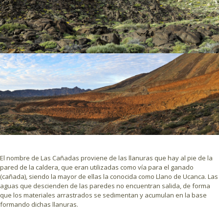
El nombre de Las Cañadas proviene de las llanuras que hay al pie de la
pared de la caldera, que eran utilizadas como vía para el ganado
(cañada), siendo la mayor de ellas la conocida como Llano de Ucanca. Las
aguas que descienden de las paredes no encuentran salida, de forma
que los materiales arrastrados se sedimentan y acumulan en la base
formando dichas llanuras.