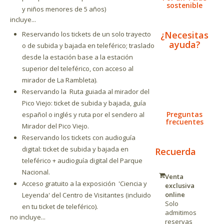
sostenible
y niños menores de 5 años)
incluye...
¿Necesitas
Reservando los tickets de un solo trayecto
ayuda?
o de subida y bajada en teleférico; traslado
desde la estación base a la estación
superior del teleférico, con acceso al
mirador de La Rambleta).
Reservando la Ruta guiada al mirador del
Pico Viejo: ticket de subida y bajada, guía
Preguntas
español o inglés y ruta por el sendero al
frecuentes
Mirador del Pico Viejo.
Reservando los tickets con audioguía
digital: ticket de subida y bajada en
Recuerda
teleférico + audioguía digital del Parque
Nacional.
Venta
Acceso gratuito a la exposición
'Ciencia y
exclusiva
online
Leyenda'
del Centro de Visitantes (incluido
Solo
en tu ticket de teleférico).
admitimos
no incluye...
reservas