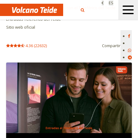
€
ES
Inicio
Actividades y Excursiones con el Teleférico del Teide
Entradas Teleférico del Teide
Sitio web oficial
4.36
(
22632
)
Compartir