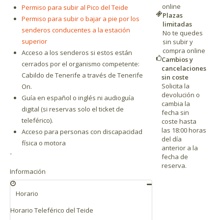
online
Permiso para subir al Pico del Teide
Plazas
Permiso para subir o bajar a pie por los
limitadas
senderos conducentes a la estación
No te quedes
superior
sin subir y
compra online
Acceso a los senderos si estos están
Cambios y
cerrados por el organismo competente:
cancelaciones
Cabildo de Tenerife a través de Tenerife
sin coste
Solicita la
On.
devolución o
Guía en español o inglés ni audioguía
cambia la
digital (si reservas solo el ticket de
fecha sin
teleférico).
coste hasta
las 18:00 horas
Acceso para personas con discapacidad
del día
física o motora
anterior a la
-
fecha de
reserva.
Información
Horario
Horario Teleférico del Teide