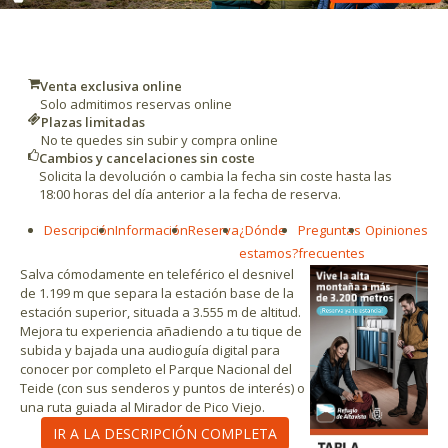
Venta exclusiva online
Solo admitimos reservas online
Plazas limitadas
No te quedes sin subir y compra online
Cambios y cancelaciones sin coste
Solicita la devolución o cambia la fecha sin coste hasta las
18:00 horas del día anterior a la fecha de reserva.
Descripción
Información
Reserva
¿Dónde
Preguntas
Opiniones
estamos?
frecuentes
Salva cómodamente en teleférico el desnivel
de 1.199 m que separa la estación base de la
estación superior, situada a 3.555 m de altitud.
Mejora tu experiencia añadiendo a tu tique de
subida y bajada una audioguía digital para
conocer por completo el Parque Nacional del
Teide (con sus senderos y puntos de interés) o
una ruta guiada al Mirador de Pico Viejo.
IR A LA DESCRIPCIÓN COMPLETA