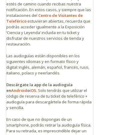
estés de camino cuando recibas nuestra
notificación. En estos casos, y siempre que las
instalaciones del
Centro de Visitantes de
Teleférico
estuvieran abiertas, recuerda que
podrás acceder igualmente a la Exposición
‘Ciencia y Leyenda’ incluida en tu ticket y
disfrutar de nuestros servicios de tienda y
restauración.
Las audioguías están disponibles en los
siguientes idiomas y en formato físico y
digital: inglés, alemán, español, francés, ruso,
italiano, polaco y neerlandés.
D
escárgate la app de la audioguía
en
Android
o
iOS
.
Solo tendrás que utilizar el
código de reserva de tu ticket de teleférico +
audioguía para descargártela de forma rápida
y sencilla.
En caso de que no dispongas de un
smartphone, podrás retirar la audioguía física.
Para su retirada, es imprescindible dejar un