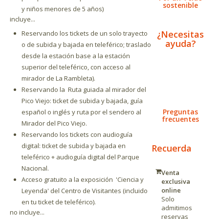
sostenible
y niños menores de 5 años)
incluye...
¿Necesitas
Reservando los tickets de un solo trayecto
ayuda?
o de subida y bajada en teleférico; traslado
desde la estación base a la estación
superior del teleférico, con acceso al
mirador de La Rambleta).
Reservando la Ruta guiada al mirador del
Pico Viejo: ticket de subida y bajada, guía
Preguntas
español o inglés y ruta por el sendero al
frecuentes
Mirador del Pico Viejo.
Reservando los tickets con audioguía
digital: ticket de subida y bajada en
Recuerda
teleférico + audioguía digital del Parque
Nacional.
Venta
Acceso gratuito a la exposición
'Ciencia y
exclusiva
online
Leyenda'
del Centro de Visitantes (incluido
Solo
en tu ticket de teleférico).
admitimos
no incluye...
reservas