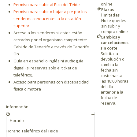
online
Permiso para subir al Pico del Teide
Plazas
Permiso para subir o bajar a pie por los
limitadas
senderos conducentes a la estación
No te quedes
superior
sin subir y
compra online
Acceso a los senderos si estos están
Cambios y
cerrados por el organismo competente:
cancelaciones
Cabildo de Tenerife a través de Tenerife
sin coste
Solicita la
On.
devolución o
Guía en español o inglés ni audioguía
cambia la
digital (si reservas solo el ticket de
fecha sin
teleférico).
coste hasta
las 18:00 horas
Acceso para personas con discapacidad
del día
física o motora
anterior a la
-
fecha de
reserva.
Información
Horario
Horario Teleférico del Teide