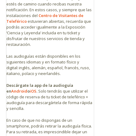
estés de camino cuando recibas nuestra
notificación. En estos casos, y siempre que las
instalaciones del
Centro de Visitantes de
Teleférico
estuvieran abiertas, recuerda que
podrás acceder igualmente a la Exposición
‘Ciencia y Leyenda’ incluida en tu ticket y
disfrutar de nuestros servicios de tienda y
restauración.
Las audioguías están disponibles en los
siguientes idiomas y en formato físico y
digital: inglés, alemán, español, francés, ruso,
italiano, polaco y neerlandés.
D
escárgate la app de la audioguía
en
Android
o
iOS
.
Solo tendrás que utilizar el
código de reserva de tu ticket de teleférico +
audioguía para descargártela de forma rápida
y sencilla.
En caso de que no dispongas de un
smartphone, podrás retirar la audioguía física.
Para su retirada, es imprescindible dejar un