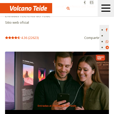
€
ES
Inicio
Actividades y Excursiones con el Teleférico del Teide
Entradas Teleférico del Teide
Sitio web oficial
4.36
(
22623
)
Compartir