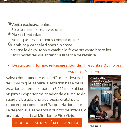
Venta exclusiva online
Solo admitimos reservas online
Plazas limitadas
No te quedes sin subir y compra online
Cambios y cancelaciones sin coste
Solicita la devolución o cambia la fecha sin coste hasta las
18:00 horas del día anterior a la fecha de reserva.
Descripción
Información
Reserva
¿Dónde
Preguntas
Opiniones
estamos?
frecuentes
Salva cómodamente en teleférico el desnivel
de 1.199 m que separa la estación base de la
estación superior, situada a 3.555 m de altitud.
Mejora tu experiencia añadiendo a tu tique de
subida y bajada una audioguía digital para
conocer por completo el Parque Nacional del
Teide (con sus senderos y puntos de interés) o
una ruta guiada al Mirador de Pico Viejo.
IR A LA DESCRIPCIÓN COMPLETA