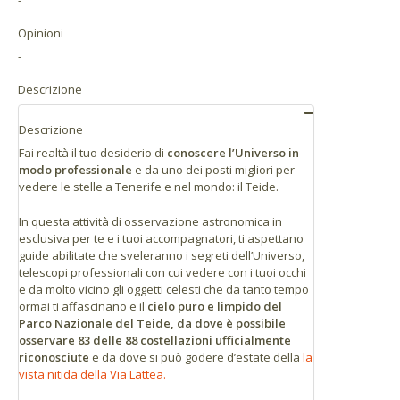
-
Guide Starlight in una lingua diversa da spagnolo,
Stazione base della Funivia del Teide, strada TF-21 al
km 43. Attendere davanti alla sbarra chiusa fino a che
inglese, francese, russo e italiano
Opinioni
un membro di Volcano Teide verrà a prenderti.
-
Su
questo link a Google Street View
si può vedere il
Descrizione
punto esatto.
Coordinate: 28.254448, - 16.625747
Descrizione
Fai realtà il tuo desiderio di
conoscere l’Universo in
Strada: Carretera TF-21, km 43 - Parco Nazionale del
modo professionale
e da uno dei posti migliori per
Teide
vedere le stelle a Tenerife e nel mondo: il Teide.
Codice Postale: 38300 Municipio: La Orotava
In questa attività di osservazione astronomica in
esclusiva per te e i tuoi accompagnatori, ti aspettano
La Funivia del Teide è facilmente raggiungibile dalla
guide abilitate che sveleranno i segreti dell’Universo,
strada, con diversi accessi da qualsiasi punto
telescopi professionali con cui vedere con i tuoi occhi
dell’isola di Tenerife.
e da molto vicino gli oggetti celesti che da tanto tempo
ormai ti affascinano e il
cielo puro e limpido del
Se ti trovi al Nord dell’isola
Parco Nazionale del Teide, da dove è possibile
osservare 83 delle 88 costellazioni ufficialmente
Prendere la strada TF-21 che unisce La Orotava
riconosciute
e da dove si può godere d’estate della
la
con Portillo de la Villa, e attraversa tutto il Parco
vista nitida della Via Lattea.
Nazionale del Teide. La Funivia si trova al km 43.