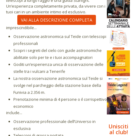
telescopi a lungo raggio e una guida Starlight.
Un’esperienza completamente privata, da vivere con i
tuoi cari in un ambiente intimo ed esclusivo.
VAI ALLA DESCRIZIONE COMPLETA
imprescindibile...
Osservazione astronomica sul Teide con telescopi
professionali
Scopri i segreti del cielo con guide astronomiche
abilitate solo per te e i tuoi accompagnatori
Goditi un’esperienza unica di osservazione delle
stelle tra i vulcani a Tenerife
La nostra osservazione astronomica sul Teide si
svolge nel parcheggio della stazione base della
Funivia a 2.356 m.
Prenotazione minima di 4 persone o il corrispettivo
economico
include...
Osservazione professionale dell’Universo in
Unisciti
esclusiva
al club!
Telescopi di grossa portata