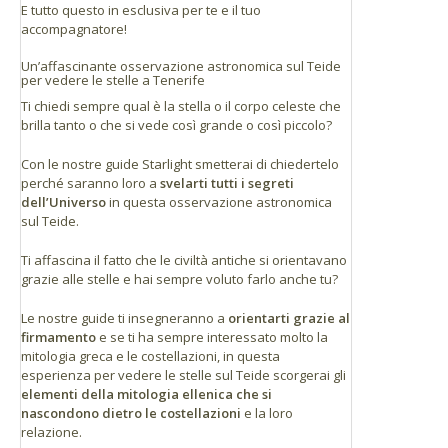
E tutto questo in esclusiva per te e il tuo
(N28º 15' 17" W16º 37' 33")
accompagnatore!
Prendere la strada TF-23 da Boca de Tauce a Chío,
che si collega con la TF-21.
Un’affascinante osservazione astronomica sul Teide
per vedere le stelle a Tenerife
Se ti trovi al Sud dell’isola
Ti chiedi sempre qual è la stella o il corpo celeste che
brilla tanto o che si vede così grande o così piccolo?
Prendere la strada TF-21 da Vilaflor al Parco
Con le nostre guide Starlight smetterai di chiedertelo
Nazionale del Teide, via di acceso per le zone
perché saranno loro a
svelarti tutti i segreti
turistiche di Playa de Las Américas e Los
dell’Universo
in questa osservazione astronomica
Cristianos.
sul Teide.
Se ti trovi vicino a Santa Cruz o La Laguna
Ti affascina il fatto che le civiltà antiche si orientavano
grazie alle stelle e hai sempre voluto farlo anche tu?
Prendere la strada TF-24 da La Laguna a Portillo
de la Villa (Carretera de la Esperanza), che si
Le nostre guide ti insegneranno a
orientarti grazie al
collega alla TF-21 che si congiunge con la stazione
firmamento
e se ti ha sempre interessato molto la
base della Funivia al km 43.
mitologia greca e le costellazioni, in questa
esperienza per vedere le stelle sul Teide scorgerai gli
Distanze
elementi della mitologia ellenica che si
nascondono dietro le costellazioni
e la loro
Il Teide si trova all’incirca a un’ora di distanza in
relazione.
macchina da qualsiasi punto dell’isola.