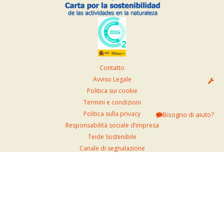
Contatto
Avviso Legale
Politica sui cookie
Termini e condizioni
Politica sulla privacy
Bisogno di aiuto?
Responsabilità sociale d’impresa
Teide Sostenibile
Canale di segnalazione
Norme di accesso alla Funivia
Su questo sito web non si organizzano né si commercializzano viaggi
combinati.
Disponiamo di moduli per i reclami per i clienti presso i nostri uffici situati
in Calle San Francisco n. 5, 4º piano, C.A.P. 38002, Santa Cruz de Tenerife.
Orario di apertura al pubblico: dal lunedì al venerdì dalle 8:00 alle 16:00.