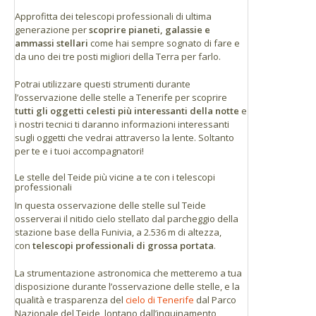
Approfitta dei telescopi professionali di ultima
Santa Cruz: 64 km
generazione per
scoprire pianeti, galassie e
ammassi stellari
come hai sempre sognato di fare e
La Laguna: 55 km
da uno dei tre posti migliori della Terra per farlo.
Puerto de la Cruz: 45 km
Los Gigantes: 52 km
Potrai utilizzare questi strumenti durante
Los Cristianos: 47 km
l’osservazione delle stelle a Tenerife per scoprire
tutti gli oggetti celesti più interessanti della notte
e
i nostri tecnici ti daranno informazioni interessanti
sugli oggetti che vedrai attraverso la lente. Soltanto
per te e i tuoi accompagnatori!
Le stelle del Teide più vicine a te con i telescopi
professionali
In questa osservazione delle stelle sul Teide
osserverai il nitido cielo stellato dal parcheggio della
stazione base della Funivia, a 2.536 m di altezza,
con
telescopi professionali di grossa portata
.
La strumentazione astronomica che metteremo a tua
disposizione durante l’osservazione delle stelle, e la
qualità e trasparenza del
cielo di Tenerife
dal Parco
Nazionale del Teide, lontano dall’inquinamento