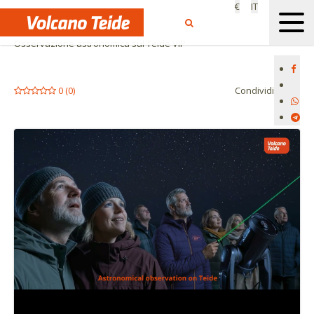
€
IT
Home
Attività in esclusiva
Osservazione astronomica sul Teide VIP
0
(
0
)
Condividi