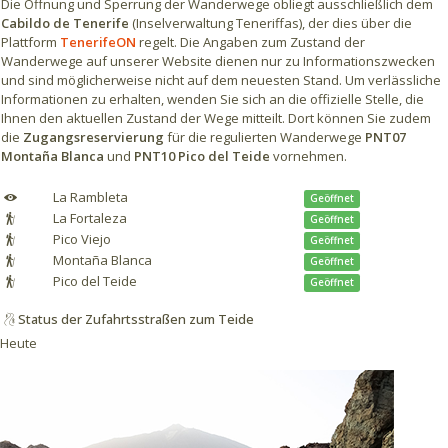
Die Öffnung und Sperrung der Wanderwege obliegt ausschließlich dem
Cabildo de Tenerife
(Inselverwaltung Teneriffas), der dies über die
Plattform
TenerifeON
regelt. Die Angaben zum Zustand der
Wanderwege auf unserer Website dienen nur zu Informationszwecken
und sind möglicherweise nicht auf dem neuesten Stand. Um verlässliche
Informationen zu erhalten, wenden Sie sich an die offizielle Stelle, die
Ihnen den aktuellen Zustand der Wege mitteilt. Dort können Sie zudem
die
Zugangsreservierung
für die regulierten Wanderwege
PNT07
Montaña Blanca
und
PNT10 Pico del Teide
vornehmen.
La Rambleta
Geöffnet
La Fortaleza
Geöffnet
Pico Viejo
Geöffnet
Montaña Blanca
Geöffnet
Pico del Teide
Geöffnet
Status der Zufahrtsstraßen zum Teide
Heute