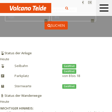
€
DE
Wählen Sie Ihr Erlebnis aus...
SUCHEN
Status der Anlage
Heute
Seilbahn
Geöffnet
Geöffnet
Parkplatz
von 8 bis 18
Sternwarte
Geöffnet
Status der Wanderwege
Heute
WICHTIGER HINWEIS: