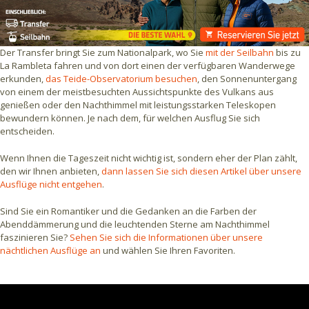
Der Transfer bringt Sie zum Nationalpark, wo Sie
mit der Seilbahn
bis zu
La Rambleta fahren und von dort einen der verfügbaren Wanderwege
erkunden,
das Teide-Observatorium besuchen
, den Sonnenuntergang
von einem der meistbesuchten Aussichtspunkte des Vulkans aus
genießen oder den Nachthimmel mit leistungsstarken Teleskopen
bewundern können. Je nach dem, für welchen Ausflug Sie sich
entscheiden.
Wenn Ihnen die Tageszeit nicht wichtig ist, sondern eher der Plan zählt,
den wir Ihnen anbieten,
dann lassen Sie sich diesen Artikel über unsere
Ausflüge nicht entgehen
.
Sind Sie ein Romantiker und die Gedanken an die Farben der
Abenddämmerung und die leuchtenden Sterne am Nachthimmel
faszinieren Sie?
Sehen Sie sich die Informationen über unsere
nächtlichen Ausflüge an
und wählen Sie Ihren Favoriten.