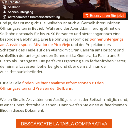
Und ja, das ist möglich: Die Seilbahn ist auch außerhalb ihrer üblichen
Öffnungszeiten in Betrieb. Während der Abenddämmerung öffnet die
Seilbahn nochmals für bis zu 90 Personen und bietet sogar noch eine
besondere Belohnung. Eine Belohnung in Form des
Sonnenuntergangs
am Aussichtspunkt Mirador de Pico Viejo
und der Projektion des
Schattens des Teide auf den Atlantik mit Gran Canaria am Horizont und
schließlich der untergehenden Sonne mit La Gomera, La Palma und El
Hierro als Ehrengäste. Die perfekte Ergänzung zum farbenfrohen Krater,
der einmal Lavaseen beherbergte und über dem sich nun der
Aussichtspunkt befindet.
Für alle Fälle
finden Sie hier sämtliche Informationen zu den
Öffnungszeiten und Preisen der Seilbahn
.
Wollen Sie alle Aktivitäten und Ausflüge, die mit der Seilbahn möglich sind,
in einer Übersichtstabelle sehen? Dann werfen Sie einen aufmerksamen
Blick in dieses Dokument: